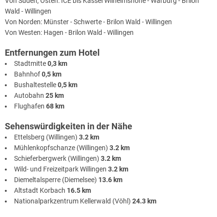
Von Süden, Osten: ICE bis Kassel Wilhelmshöhe - Warburg - Brilon
Wald - Willingen
Von Norden: Münster - Schwerte - Brilon Wald - Willingen
Von Westen: Hagen - Brilon Wald - Willingen
Entfernungen zum Hotel
Stadtmitte
0,3 km
Bahnhof
0,5 km
Bushaltestelle
0,5 km
Autobahn
25 km
Flughafen
68 km
Sehenswürdigkeiten in der Nähe
Ettelsberg (Willingen)
3.2 km
Mühlenkopfschanze (Willingen)
3.2 km
Schieferbergwerk (Willingen)
3.2 km
Wild- und Freizeitpark Willingen
3.2 km
Diemeltalsperre (Diemelsee)
13.6 km
Altstadt Korbach
16.5 km
Nationalparkzentrum Kellerwald (Vöhl)
24.3 km