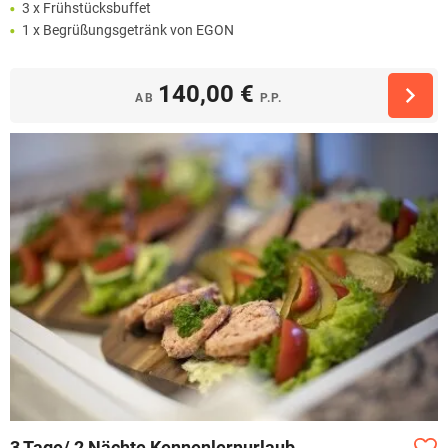
3 x Frühstücksbuffet
1 x Begrüßungsgetränk von EGON
140,00 €
AB
P.P.
3 Tage/ 2 Nächte Kennenlernurlaub