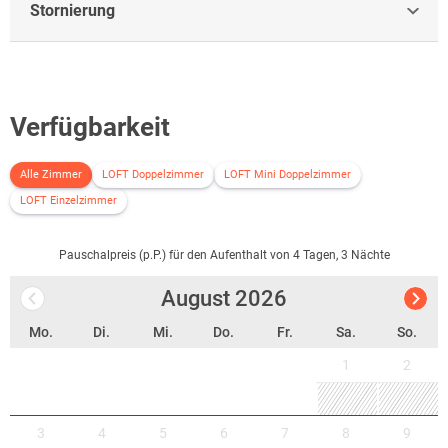
Wanderweg zur Sprungschanze - die erste Kneipenkirche in Willingen -
Stornierung
die Sommerrodelbahn
Und wem das noch nicht reicht....
- Ausflug mit dem Zug nach Korbach - Einkaufserlebnis in Brilon -
Wanderung zur Hochheide - Erklimmen des Willinger Kletterturms -
Verfügbarkeit
Ausflug zu den Bruchhauser Steinen -
Alle Zimmer
LOFT Doppelzimmer
LOFT Mini Doppelzimmer
LOFT Einzelzimmer
Pauschalpreis (p.P.) für den Aufenthalt von 4 Tagen, 3 Nächte
August
2026
Mo.
Di.
Mi.
Do.
Fr.
Sa.
So.
1
2
3
4
5
6
7
8
9