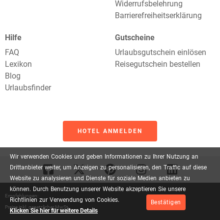
Widerrufsbelehrung
Barrierefreiheitserklärung
Hilfe
Gutscheine
FAQ
Urlaubsgutschein einlösen
Lexikon
Reisegutschein bestellen
Blog
Urlaubsfinder
HOTEL ANMELDEN
Wir
verwenden
Cookies
und
geben
Informationen
zu
Ihrer
Nutzung
an
Drittanbieter
weiter,
um
Anzeigen
zu
personalisieren,
den
Traffic
auf
diese
Website
zu
analysieren
und
Dienste
für
soziale
Medien
anbieten
zu
können.
Durch
Benutzung
unserer
Website
akzeptieren
Sie
unsere
Empfehlungen:
Richtlinien
zur
Verwendung
von
Cookies.
Bestätigen
Preise inkl. gesetzlicher MwSt.
Klicken Sie hier für weitere Details