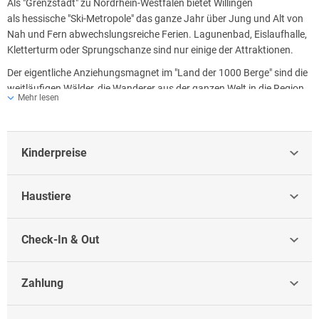
Als "Grenzstadt" zu Nordrhein-Westfalen bietet Willingen
als hessische "Ski-Metropole" das ganze Jahr über Jung und Alt von
Nah und Fern abwechslungsreiche Ferien. Lagunenbad, Eislaufhalle,
Kletterturm oder Sprungschanze sind nur einige der Attraktionen.
Der eigentliche Anziehungsmagnet im "Land der 1000 Berge" sind die
weitläufigen Wälder, die Wanderer aus der ganzen Welt in die Region
Mehr lesen
kommen lassen. Mit "Uplandsteig", "Rothaarsteig", "Kneippweg", vielen
Fernwanderwegen und der nahen "Hochheide" finden Sie viele
Wander- und Erlebnismöglichkeiten. Und da, wo "man" wandern kann,
kann "man" natürlich auch mit dem Mountainbike auf
Kinderpreise
Erkundungstour gehen. In Willingen gibt es eine Menge zu erkunden
und zu unternehmen.
Haustiere
Nur wenige Schritte aus der Haustür - und Sie erreichen...
- den Kurpark: 2km - das Lagunenbad: 3km - die Eislaufhalle: 1km -
den Ettelsberglift: 2 km - das Stadtzentrum: 0,5km - den
Check-In & Out
Sauerlandstern: 0,8km - den Mountainbike-Parcours - den
Uplandsteig: 1km
Zahlung
Und einige Schritte weiter...
- das Willinger Brauhaus - den Bahnhof - die Glasbläserei - den