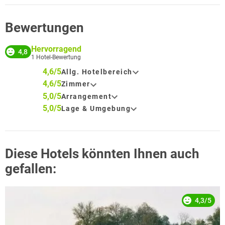
Bewertungen
Hervorragend
4,8
1
Hotel-Bewertung
4,6/5
Allg. Hotelbereich
4,6/5
Zimmer
5,0/5
Arrangement
5,0/5
Lage & Umgebung
Diese Hotels könnten Ihnen auch
gefallen:
4,3/5