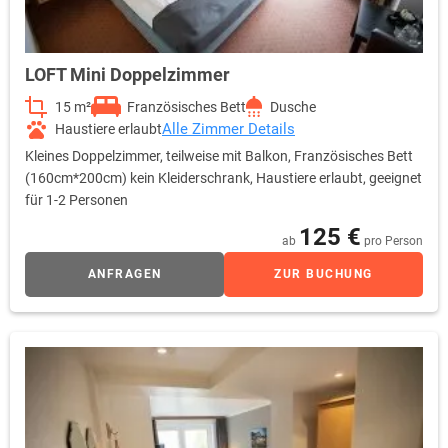
Spielzeug zur Begrüßung
Körbchen
Leckerlie
LOFT Mini Doppelzimmer
Unbezahlbar aber trotzdem inklusive:
15 m²
Französisches Bett
Dusche
Frische Bergluft, reine Natur und wunderschöne Wälder
Alle Zimmer Details
Haustiere erlaubt
Wandervergnügen
Kleines Doppelzimmer, teilweise mit Balkon, Französisches Bett
Bikevergnügen
(160cm*200cm) kein Kleiderschrank, Haustiere erlaubt, geeignet
Persönliche Atmosphäre
für 1-2 Personen
Externe Leistungen:
Bikeverleih
125 €
ab
pro Person
Skiverleih
Minigolf
ANFRAGEN
ZUR BUCHUNG
Wanderführungen
Halbpension im Partnerbetrieb (auf Anfrage)