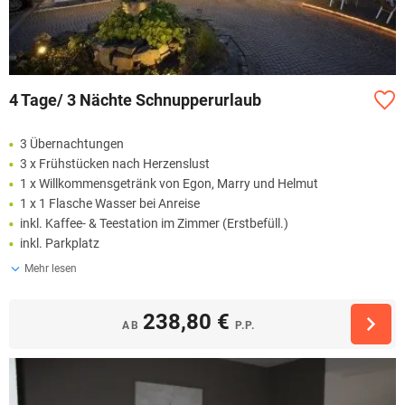
4 Tage/ 3 Nächte Schnupperurlaub
3 Übernachtungen
3 x Frühstücken nach Herzenslust
1 x Willkommensgetränk von Egon, Marry und Helmut
1 x 1 Flasche Wasser bei Anreise
inkl. Kaffee- & Teestation im Zimmer (Erstbefüll.)
inkl. Parkplatz
Mehr lesen
238,80 €
AB
P.P.