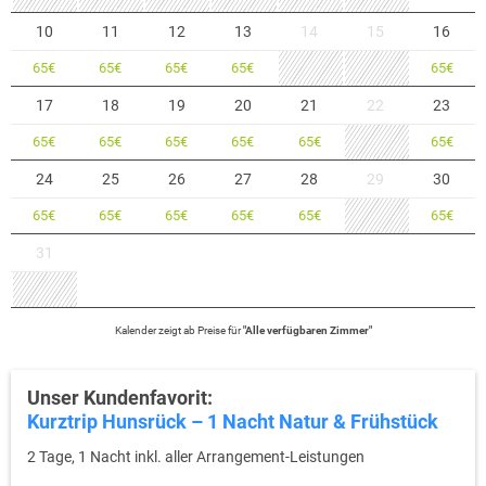
10
11
12
13
14
15
16
65
€
65
€
65
€
65
€
65
€
17
18
19
20
21
22
23
65
€
65
€
65
€
65
€
65
€
65
€
24
25
26
27
28
29
30
65
€
65
€
65
€
65
€
65
€
65
€
31
Kalender zeigt
ab
Preise für
"
Alle verfügbaren Zimmer
"
Unser Kundenfavorit:
Kurztrip Hunsrück – 1 Nacht Natur & Frühstück
2 Tage, 1 Nacht inkl. aller Arrangement-Leistungen