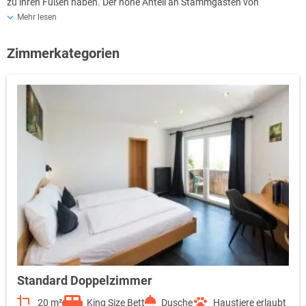
zu ihren Füßen haben. Der hohe Anteil an Stammgästen von
Hotellerie des Kristalls ist der beste Beweis dafür.
Mehr lesen
Zimmerkategorien
Standard Doppelzimmer
20 m²
King Size Bett
Dusche
Haustiere erlaubt