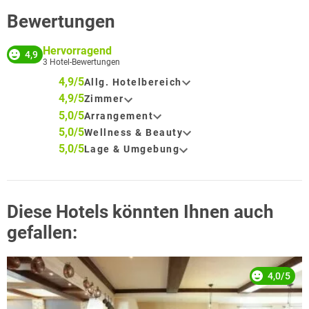
Bewertungen
Hervorragend
4,9
3
Hotel-Bewertungen
4,9/5
Allg. Hotelbereich
4,9/5
Zimmer
5,0/5
Arrangement
5,0/5
Wellness & Beauty
5,0/5
Lage & Umgebung
Diese Hotels könnten Ihnen auch
gefallen:
4,0/5