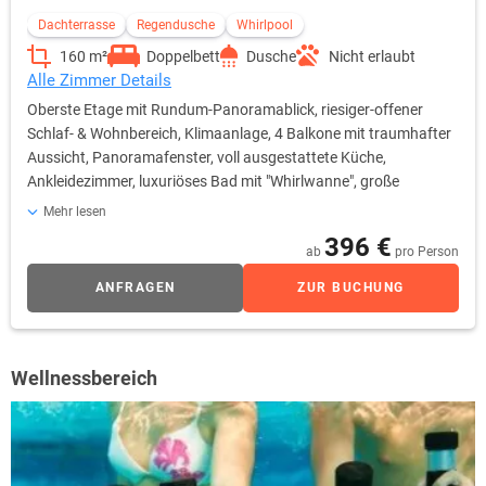
Dachterrasse
Regendusche
Whirlpool
160 m²
Doppelbett
Dusche
Nicht erlaubt
Alle Zimmer Details
Oberste Etage mit Rundum-Panoramablick, riesiger-offener
Schlaf- & Wohnbereich, Klimaanlage, 4 Balkone mit traumhafter
Aussicht, Panoramafenster, voll ausgestattete Küche,
Ankleidezimmer, luxuriöses Bad mit "Whirlwanne", große
Flatscreen-TVs im Wohn- & Schlafbereich, Wohnbereich mit
Mehr lesen
Sitzecke, Essbereich, exklusiver Lift-Zugang
396 €
ab
pro Person
ANFRAGEN
ZUR BUCHUNG
Wellnessbereich