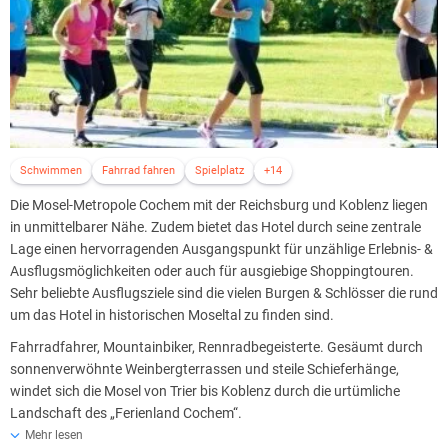
Schwimmen
Fahrrad fahren
Spielplatz
+14
Die Mosel-Metropole Cochem mit der Reichsburg und Koblenz liegen
in unmittelbarer Nähe. Zudem bietet das Hotel durch seine zentrale
Lage einen hervorragenden Ausgangspunkt für unzählige Erlebnis- &
Ausflugsmöglichkeiten oder auch für ausgiebige Shoppingtouren.
Sehr beliebte Ausflugsziele sind die vielen Burgen & Schlösser die rund
um das Hotel in historischen Moseltal zu finden sind.
Fahrradfahrer, Mountainbiker, Rennradbegeisterte. Gesäumt durch
sonnenverwöhnte Weinbergterrassen und steile Schieferhänge,
windet sich die Mosel von Trier bis Koblenz durch die urtümliche
Landschaft des „Ferienland Cochem“.
Beidseits des Ufers zieht sich das hervorragend ausgebaute und
Mehr lesen