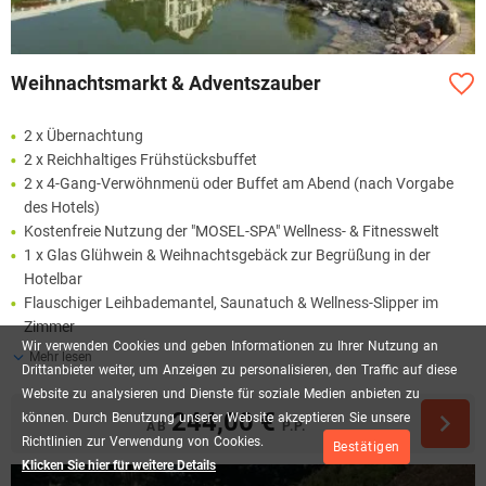
Weihnachtsmarkt & Adventszauber
2 x Übernachtung
2 x Reichhaltiges Frühstücksbuffet
2 x 4-Gang-Verwöhnmenü oder Buffet am Abend (nach Vorgabe
des Hotels)
Kostenfreie Nutzung der "MOSEL-SPA" Wellness- & Fitnesswelt
1 x Glas Glühwein & Weihnachtsgebäck zur Begrüßung in der
Hotelbar
Flauschiger Leihbademantel, Saunatuch & Wellness-Slipper im
Zimmer
Wir
verwenden
Cookies
und
geben
Informationen
zu
Ihrer
Nutzung
an
Mehr lesen
Drittanbieter
weiter,
um
Anzeigen
zu
personalisieren,
den
Traffic
auf
diese
Website
zu
analysieren
und
Dienste
für
soziale
Medien
anbieten
zu
244,00 €
können.
Durch
Benutzung
unserer
Website
akzeptieren
Sie
unsere
AB
P.P.
Richtlinien
zur
Verwendung
von
Cookies.
Bestätigen
Klicken Sie hier für weitere Details