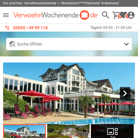
Sie sind hier:
Verwöhnwochenende
Moselstern****Parkhotel 'Krähennest'
0
0
02065 / 49 ‌99 116
Täglich 09:00 - 21:00 Uhr
Suche öffnen