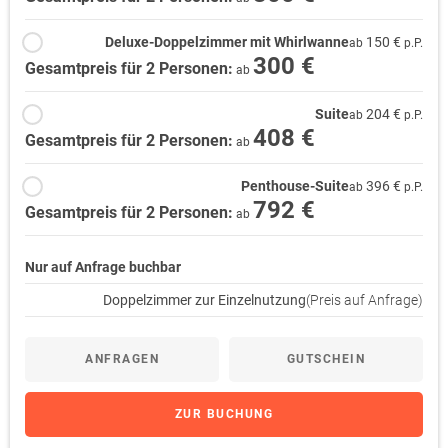
Länge: variabel, auch für Kurzwanderungen geeignet
Der Schoppenstecher-Wanderweg erschließt den wunderschönen Teil
Deluxe-Doppelzimmer mit Whirlwanne
150 €
ab
p.P.
der Untermosel von Koblenz bis Treis-Karden. Als Rundwanderroute
300 €
Gesamtpreis für 2 Personen:
ab
führt der Weg in einer Gesamtlänge von ca. 100 km beiderseits der
Mosel durch steile Rebhänge, über bewaldete Höhen und durch
Suite
204 €
ab
p.P.
bezaubernde Weinorte links und rechts vom Flusslauf.
408 €
Gesamtpreis für 2 Personen:
ab
Penthouse-Suite
396 €
ab
p.P.
792 €
Gesamtpreis für 2 Personen:
ab
Nur auf Anfrage buchbar
Doppelzimmer zur Einzelnutzung
(Preis auf Anfrage)
ANFRAGEN
GUTSCHEIN
ZUR BUCHUNG