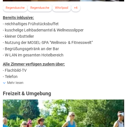
Regendusche
Regendusche
Whirlpool
+4
Bereits inklusive:
- reichhaltiges Frühstücksbuffet
- kuschelige Leihbademantel & Wellnessslipper
- kleiner Obstteller
- Nutzung der MOSEL-SPA "Wellness- & Fitnesswelt"
- Begrüßungsgetränk an der Bar
- W-LAN im gesamten Hotelbereich
Alle Zimmer verfügen zudem über:
- Flachbild-TV
- Telefon
- Radio
Mehr lesen
- Safe & Minibar
Freizeit & Umgebung
- Haartrockner
- Toilettenartikel
ALLE Zimmerkategorien können auch zur Einzelnutzung für 1 Person
gebucht werden!