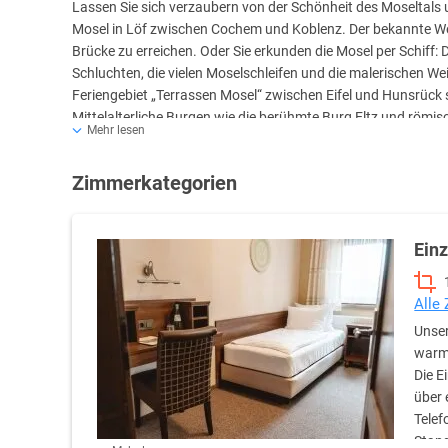
Lassen Sie sich verzaubern von der Schönheit des Moseltals 
Mosel in Löf zwischen Cochem und Koblenz. Der bekannte Wein
Brücke zu erreichen. Oder Sie erkunden die Mosel per Schiff: D
Schluchten, die vielen Moselschleifen und die malerischen 
Feriengebiet „Terrassen Mosel“ zwischen Eifel und Hunsrück so 
Mittelalterliche Burgen wie die berühmte Burg Eltz und röm
Mehr lesen
von den Anfängen des Weinbaus im Moseltal.
Zimmerkategorien
Löf erreichen Sie bequem über die A48 & A 61 Der Flughafen 
Kilometer.
Ein
Alle
Unser
warme
Die E
über 
Telef
Stand