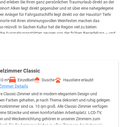
und erleben Sie Ihren ganz persönlichen Traumurlaub direkt an der
ort Alken liegt direkt gegenüber und ist über eine nahegelegene
er Anleger für Fahrgastschiffe liegt direkt vor der Haustür! Tiefe
Weinorte mit ihren stimmungsvollen Weinfesten machen das
reizvoll. In Sachen Kultur hat die Region viel zu bieten:
ische Ausgrabungsstätten zeugen von der frühen Besiedelung – und
Hahn ist nur 49 Kilometer entfernt, der Flughafen Köln/Bonn 104
zelzimmer Classic
10 m²
Einzelbett
Dusche
Haustiere erlaubt
 Zimmer Details
e Classic-Zimmer sind in modern-elegantem Design und
n Farben gehalten, je nach Thema dekoriert und ruhig gelegen.
inzelzimmer sind ca. 10 qm groß. Alle Classic-Zimmer verfügen
eine Sitzecke und einen komfortablen Arbeitsplatz. LCD-TV,
on und Weckeinrichtung gehören in unseren Zimmern zum
ard. Die Badezimmer bieten in allen Zimmern der Kategorie