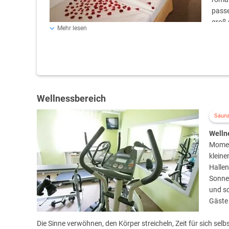
passe
groß 
Mehr lesen
traumhaftem Ausblick auf die Mosel. Ein komfortabler Ar
unseren Zimmern zum Standard. Die in frischem Bunt-we
verglaste Dusche, separates WC, Schminkspiegel sowie
Wellnessbereich
Saun
Welln
Momen
klein
Halle
Sonnen
und so
Gäste
Die Sinne verwöhnen, den Körper streicheln, Zeit für sich se