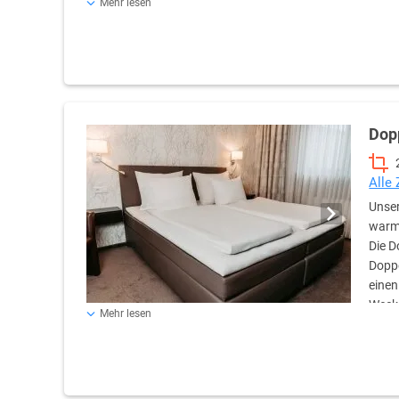
Mehr lesen
„Classic“ verglaste Dusche, Schminkspiegel sowie ausr
Dop
Alle
Unser
warme
Die D
Doppe
einen
Wecke
Mehr lesen
Badezimmer bieten in allen Zimmern der Kategorie „Clas
angenehme Beleuchtung.