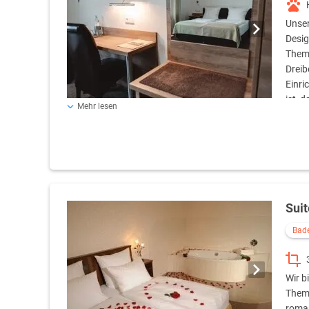
Unser
Desig
Thema
Dreib
Einri
ist, 
Mehr lesen
Schlafgelegenheit. Alle bieten Sitzecke und einen komfor
gehören in unseren Zimmern zum Standard. Die in frisch
Zimmern verglaste Dusche, WC, Schminkspiegel sowie a
Suit
Bad
Wir b
Thema
roman