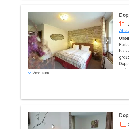
Dop
Alle
Unse
Farbe
bis 2
großt
Doppe
und W
Mehr lesen
Badezimmer bieten in allen Zimmern verglaste Dusche, 
Beleuchtung.
Dop