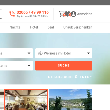
02065 / 49 ‌99 116
Anmelden
0
0
Täglich von 09:00 - 21:00 Uhr
d
Nächte
Hotel
Deal
Urlaub verschenken
SUCHE
DETAILSUCHE ÖFFNEN