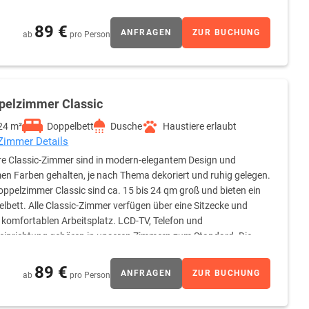
eichende und angenehme Beleuchtung.
89 €
ANFRAGEN
ZUR BUCHUNG
ab
pro Person
pelzimmer Classic
24 m²
Doppelbett
Dusche
Haustiere erlaubt
 Zimmer Details
e Classic-Zimmer sind in modern-elegantem Design und
n Farben gehalten, je nach Thema dekoriert und ruhig gelegen.
oppelzimmer Classic sind ca. 15 bis 24 qm groß und bieten ein
lbett. Alle Classic-Zimmer verfügen über eine Sitzecke und
 komfortablen Arbeitsplatz. LCD-TV, Telefon und
inrichtung gehören in unseren Zimmern zum Standard. Die
sic“ verglaste Dusche, Schminkspiegel sowie ausreichende und
89 €
ANFRAGEN
ZUR BUCHUNG
ab
pro Person