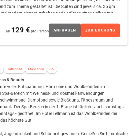
nd zum Thema gestaltet ist. Die Suiten sind jeweils ca. 35 qm
und modern-elegant gehalten und verfügen einen Balkon mit
beitsplatz, LCD- TV, Telefon und Weckeinrichtung gehören in
iß-Kontrast gehaltenen Badezimmer bieten in allen Zimmern
129 €
ANFRAGEN
ZUR BUCHUNG
ab
pro Person
 ausreichende und angenehme Beleuchtung.
a
Hallenbad
Massagen
+5
ess & Beauty
te voller Entspannung, Harmonie und Wohlbefinden im
en Spa-Bereich mit Wellness- und Kosmetikanwendungen,
nschwimmbad, Dampfbad sowie BioSauna, Fitnessraum und
bank. Der Spa-Bereich in der 1. Etage ist täglich - auch samstags
nntags - geöffnet. Im Hotel Lellmann ist das Wohlbefinden der
 das höchste Gut.
lbst, Jugendlichkeit und Schönheit gewinnen. Genießen Sie himmlische