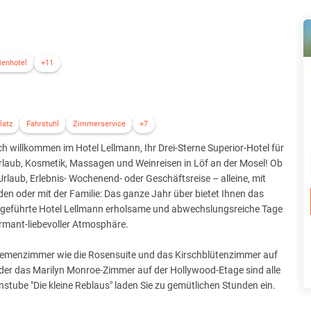
ienhotel
+11
latz
Fahrstuhl
Zimmerservice
+7
ch willkommen im Hotel Lellmann, Ihr Drei-Sterne Superior-Hotel für
rlaub, Kosmetik, Massagen und Weinreisen in Löf an der Mosel! Ob
Urlaub, Erlebnis- Wochenend- oder Geschäftsreise – alleine, mit
en oder mit der Familie: Das ganze Jahr über bietet Ihnen das
t geführte Hotel Lellmann erholsame und abwechslungsreiche Tage
rmant-liebevoller Atmosphäre.
hemenzimmer wie die Rosensuite und das Kirschblütenzimmer auf
der das Marilyn Monroe-Zimmer auf der Hollywood-Etage sind alle
nstube "Die kleine Reblaus" laden Sie zu gemütlichen Stunden ein.