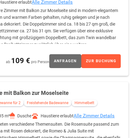
Alle Zimmer Details
Haustiere erlaubt
e Zimmer mit Balkon zur Moselseite sind in modern-elegantem
n und warmen Farben gehalten, ruhig gelegen und je nach
 dekoriert. Die Doppelzimmer sind ca. 18 bis 27 qm groß, die
ettzimmer ca. 27 bis 31 qm. Sie verfügen über eine exklusive
chtung mit großzügigem Doppelbett, das zum Twin wandelbar
das Dreibettzimmer zusätzlich über eine weitere
tablen Arbeitsplatz. LCD- TV, Telefon und Weckeinrichtung
em Bunt-weiß-Kontrast gehaltenen Badezimmer bieten in allen
109 €
ANFRAGEN
ZUR BUCHUNG
ab
pro Person
usreichende und angenehme Beleuchtung.
e mit Balkon zur Moselseite
ewanne für 2
Freistehende Badewanne
Himmelbett
Alle Zimmer Details
35 m²
Dusche
Haustiere erlaubt
ieten verschiedene Themensuiten. Die Rosensuite passend zum
 mit Rosen dekoriert, die Romeo & Julia Suite mit
tischem Himmelbett sowie die Champagnersuite , die ebenfalls