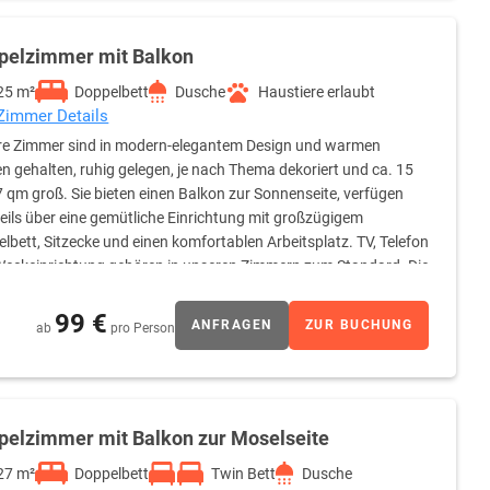
pelzimmer mit Balkon
25 m²
Doppelbett
Dusche
Haustiere erlaubt
 Zimmer Details
re Zimmer sind in modern-elegantem Design und warmen
n gehalten, ruhig gelegen, je nach Thema dekoriert und ca. 15
7 qm groß. Sie bieten einen Balkon zur Sonnenseite, verfügen
eils über eine gemütliche Einrichtung mit großzügigem
lbett, Sitzecke und einen komfortablen Arbeitsplatz. TV, Telefon
eckeinrichtung gehören in unseren Zimmern zum Standard. Die
Schminkspiegel sowie ausreichende und angenehme
99 €
ANFRAGEN
ZUR BUCHUNG
ab
pro Person
pelzimmer mit Balkon zur Moselseite
27 m²
Doppelbett
Twin Bett
Dusche