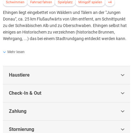
Schwimmen
Fahrrad fahren
Spielplatz
Minigolf spielen
+4
Ehingen liegt eingebettet von Wäldern und Tälern an der "Jungen
Donau", ca. 25 km Flußaufwärts von Ulm entfernt, am Schnittpunkt
zu der Schwäbischen Alb und zu Oberschwaben. Ehingen selbst hat
einiges an Historischem zu verzeichnen (historische Brunnen,
Wehrgang, ...) das bei einem Stadtrundgang entdeckt werden kann.
Das Museum der Stadt Ehingen liefert anschauliches
Mehr lesen
Hintergrundwissen der Stadtgeschichte, im Museum "Altes Brauhaus
Berg-Brauerei" gibt es einen tiefen Einblick in die Tradition des
Brauhandwerks, das bis ins Jahr 1466 zurückreicht.
Haustiere
Der Groggensee mit seiner schönen Parkanlage inmitten von Ehingen
lädt zum Entspannen und Verweilen ein, im Winter besteht die
Check-In & Out
Möglichkeit zum Eislaufen (bei entsprechender Witterung).
Das ganze Jahr über bietet Ehingen traditionelle, regionale und
internationale Veranstaltungen, wie z.B. der Ehinger Musiksommer
Zahlung
im Juni/Juli, die Jazztage mit internationalen Jazzgrößen im Oktober,
der Weihnachtsmarkt, Messen mit verkaufsoffenen Sonntagen, um
Stornierung
nur einige zu nennen.