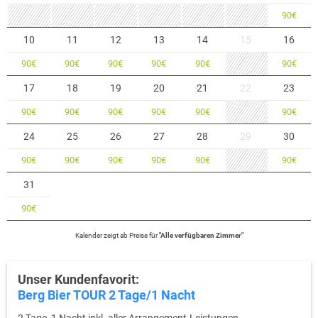
Blau und der dort schon imposanten Donau. Sie werden die Stadt Ulm
90
€
mit seinem schwäbische Charme und seinen ruhigen Ecken lieben
lernen.
10
11
12
13
14
15
16
90
€
90
€
90
€
90
€
90
€
90
€
17
18
19
20
21
22
23
90
€
90
€
90
€
90
€
90
€
90
€
24
25
26
27
28
29
30
90
€
90
€
90
€
90
€
90
€
90
€
31
90
€
Kalender zeigt
ab
Preise für
"
Alle verfügbaren Zimmer
"
Unser Kundenfavorit:
Berg Bier TOUR 2 Tage/1 Nacht
2 Tage, 1 Nacht inkl. aller Arrangement-Leistungen