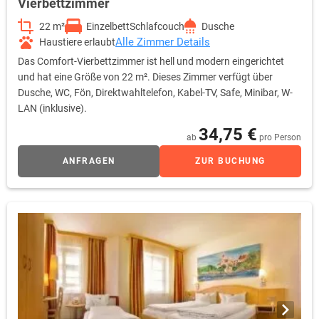
Vierbettzimmer
22 m²
Einzelbett
Schlafcouch
Dusche
Alle Zimmer Details
Haustiere erlaubt
Das Comfort-Vierbettzimmer ist hell und modern eingerichtet
und hat eine Größe von 22 m². Dieses Zimmer verfügt über
Dusche, WC, Fön, Direktwahltelefon, Kabel-TV, Safe, Minibar, W-
LAN (inklusive).
34,75 €
ab
pro Person
ANFRAGEN
ZUR BUCHUNG