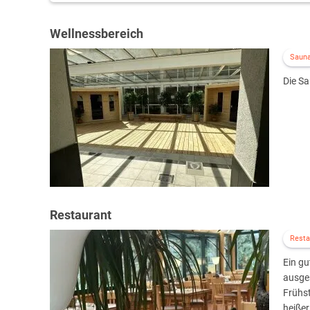
Wellnessbereich
Saun
Die S
Restaurant
Resta
Ein gu
ausge
Frühst
heiße