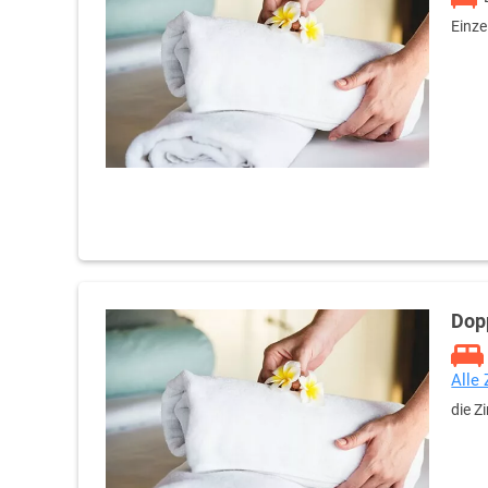
Einze
Dop
Alle
die Z