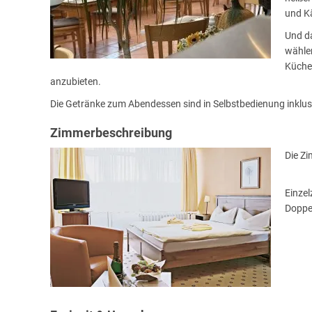
und K
Und da
wähle
Küche
anzubieten.
Die Getränke zum Abendessen sind in Selbstbedienung inklusiv
Zimmerbeschreibung
Die Z
Einze
Doppe