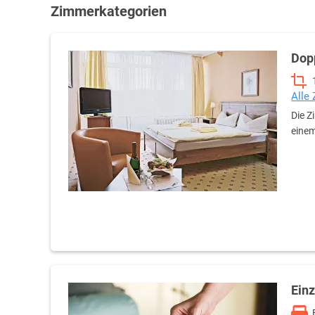
Zimmerkategorien
Dop
Alle
Die Z
einem
Ein