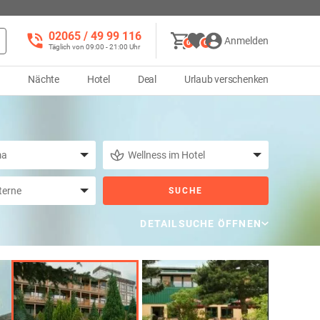
02065 / 49 ‌99 116
Anmelden
0
0
Täglich von 09:00 - 21:00 Uhr
d
Nächte
Hotel
Deal
Urlaub verschenken
SUCHE
DETAILSUCHE ÖFFNEN