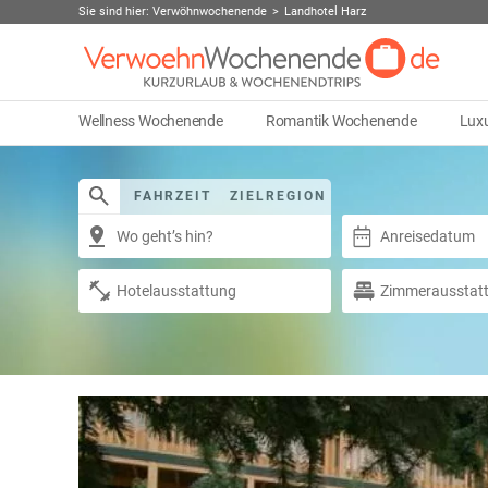
Sie sind hier:
Verwöhnwochenende
Landhotel Harz
Wellness Wochenende
Romantik Wochenende
Lux
FAHRZEIT
ZIELREGION