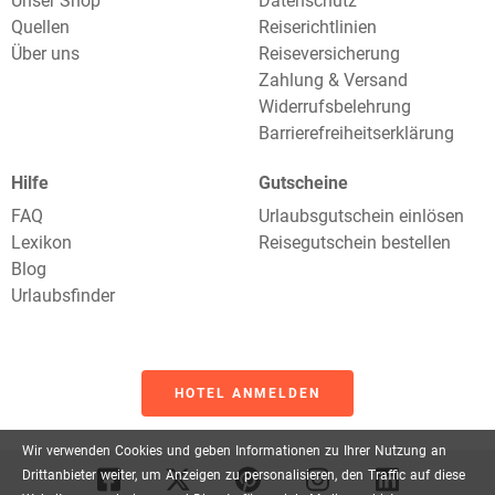
Unser Shop
Datenschutz
Quellen
Reiserichtlinien
Über uns
Reiseversicherung
Zahlung & Versand
Widerrufsbelehrung
Barrierefreiheitserklärung
Hilfe
Gutscheine
FAQ
Urlaubsgutschein einlösen
Lexikon
Reisegutschein bestellen
Blog
Urlaubsfinder
HOTEL ANMELDEN
Wir
verwenden
Cookies
und
geben
Informationen
zu
Ihrer
Nutzung
an
Drittanbieter
weiter,
um
Anzeigen
zu
personalisieren,
den
Traffic
auf
diese