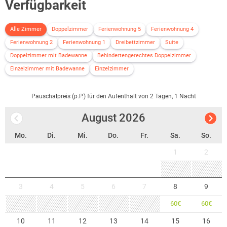
Verfügbarkeit
Alle Zimmer
Doppelzimmer
Ferienwohnung 5
Ferienwohnung 4
Ferienwohnung 2
Ferienwohnung 1
Dreibettzimmer
Suite
Doppelzimmer mit Badewanne
Behindertengerechtes Doppelzimmer
Einzelzimmer mit Badewanne
Einzelzimmer
Pauschalpreis (p.P.) für den Aufenthalt von 2 Tagen, 1 Nacht
August
2026
Mo.
Di.
Mi.
Do.
Fr.
Sa.
So.
1
2
3
4
5
6
7
8
9
60
€
60
€
10
11
12
13
14
15
16