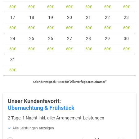
60
€
60
€
60
€
60
€
60
€
60
€
60
€
17
18
19
20
21
22
23
60
€
60
€
60
€
60
€
60
€
60
€
60
€
24
25
26
27
28
29
30
60
€
60
€
60
€
60
€
60
€
60
€
60
€
31
60
€
Kalender zeigt
ab
Preise für
"
Alle verfügbaren Zimmer
"
Unser Kundenfavorit:
Übernachtung & Frühstück
2 Tage, 1 Nacht inkl. aller Arrangement-Leistungen
Alle Leistungen anzeigen