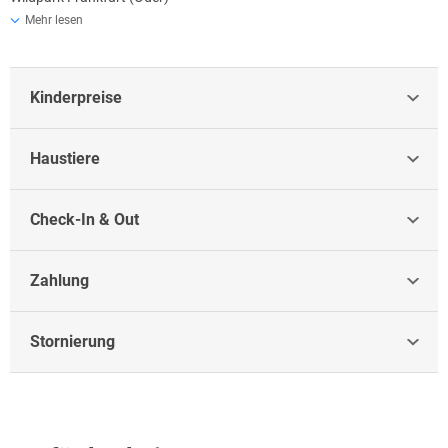
Berliner Spreepark
Mehr lesen
Helenesee: Die kleine Ostsee
Naturpark Märkische Schweiz
Bad Saarow
Kinderpreise
Fürstenwalde
Haustiere
Check-In & Out
Zahlung
Stornierung