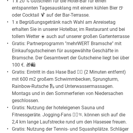
1 x 20 % Gutschein für die Hotel-Bar für einen
entspannten Tagesausklang mit einem kühlen Bier 🍺
oder Cocktail 🍹 auf der Bar-Terrasse.
1 x Begrüßungsgetränk nach Wahl am Anreisetag
erhalten Sie in unserer Hotelbar, im Restaurant und bei
tollem Wetter ☀️ auch auf unserer großen Gartenterrasse
Gratis: Partnerprogramm "mehrWERT Bramsche" mit
Einkaufsgutscheinen für ausgewählte Geschäfte in
Bramsche. Der Gesamtwert der Gutscheine liegt bei über
100 €. 🎁🛍️
Gratis: Eintritt in das Hase Bad 🏊‍♀️ (2 Minuten entfernt)
mit 600 m2 großem Schwimmbecken, Sprungturm,
Rainbow-Rutsche 🛝 und Unterwassermassagen.
Montags und in den Sommerferien von Niedersachen
geschlossen.
Gratis: Nutzung der hoteleigenen Sauna und
Fitnessgeräte. Jogging-Fans 🏃‍♀️🏃 können sich auf die
2,4 km lange Laufstrecke rund um den Hasesee freuen.
Gratis: Nutzung der Tennis- und Squashplätze. Schläger