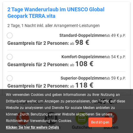
2 Tage Wanderurlaub im UNESCO Global
Geopark TERRA.vita
2 Tage, 1 Nacht inkl. aller Arrangement-Leistungen
Standard-Doppelzimmer
49 €
ab
p.P.
98 €
Gesamtpreis für 2 Personen:
ab
Komfort-Doppelzimmer
54 €
ab
p.P.
108 €
Gesamtpreis für 2 Personen:
ab
Superior-Doppelzimmer
59 €
ab
p.P.
118 €
Gesamtpreis für 2 Personen:
ab
Wir
verwenden
Cookies
und
geben
Informationen
zu
Ihrer
Nutzung
an
Superior-Dreibettzimmer
59 €
49 €
ab
p.P.
Drittanbieter
weiter,
um
Anzeigen
zu
personalisieren,
den
Traffic
auf
diese
2 Tage, 1 Nacht
ab
p.P.
177 €
Gesamtpreis für 3 Personen:
Website
zu
analysieren
und
Dienste
für
soziale
Medien
anbieten
zu
ab
können.
Durch
Benutzung
unserer
Website
akzeptieren
Sie
unsere
Junior Suite
64 €
Richtlinien
zur
Verwendung
von
Cookies.
ab
p.P.
Bestätigen
128 €
Anrufen
Anfragen
Gutschein
Buchen
Klicken Sie hier für weitere Details
Gesamtpreis für 2 Personen:
ab