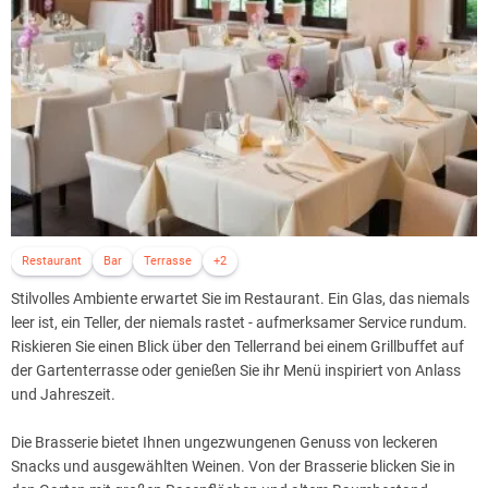
bekannte Neutralkraft der Kristallsalze werden bioenergetische
Schwachstellen und Energie-Defizite ausgeglichen und neutralisiert.
Die besondere Luft in der Salzgrotte unterstützt Heilungsprozesse bei
Atemwegserkrankungen, Asthma, Allergien, Herz-Kreislauf-
Erkrankungen, Hauterkrankungen, Vegetative Störungen wie
Unruhezustände, Schlafstörungen und Stress. Dauer der Sitzungen:
45 Minuten.
Ausgestattet mit römischem Dampfbad, finnischer- und infrarot
Sauna, Sanarium, Erlebnisdusche und Tauchbecken erwartet Sie die
Varus Therme
. Kneippanwendungen, weitläufige Ruheräume und ein
Restaurant
Bar
Terrasse
+2
weitläufiger Außenbereich mit Erdsauna, Schneckendusche,
Stilvolles Ambiente erwartet Sie im Restaurant. Ein Glas, das niemals
Naturteich und großem Kneippbereich sowie eine Eukalyptussauna
leer ist, ein Teller, der niemals rastet - aufmerksamer Service rundum.
runden das Angebot ab. Jeden Donnerstag nur für Damen.
Riskieren Sie einen Blick über den Tellerrand bei einem Grillbuffet auf
der Gartenterrasse oder genießen Sie ihr Menü inspiriert von Anlass
Tun Sie Ihrer Gesundheit etwas Gutes, bei einem Besuch der
und Jahreszeit.
Salzgrotte am Hasesee oder lassen Sie sich von den Masseuren mit
einer Ganzkörpermassage oder Hot Stone Massage verwöhnen.
Die Brasserie bietet Ihnen ungezwungenen Genuss von leckeren
Snacks und ausgewählten Weinen. Von der Brasserie blicken Sie in
Hinweis:
Bitte bedenken Sie bei Ihrer Reiseplanung, dass der Bäder-