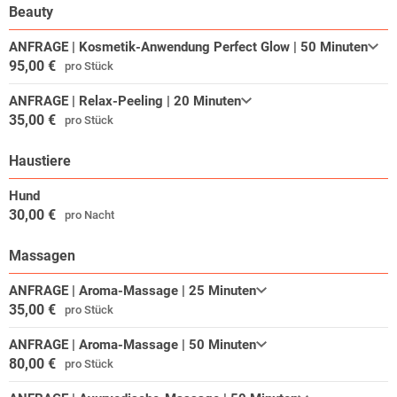
Beauty
Die Entfernungsangaben beziehen sich ausgehend vom IDINGSHOF
ANFRAGE | Kosmetik-Anwendung Perfect Glow | 50 Minuten
Hotel & Restaurant bis zum Zentrum der jeweiligen Stadt. Alle Termin-
95,00 €
pro Stück
Angaben ohne Gewähr!
ANFRAGE | Relax-Peeling | 20 Minuten
35,00 €
pro Stück
Haustiere
Hund
30,00 €
pro Nacht
Massagen
ANFRAGE | Aroma-Massage | 25 Minuten
35,00 €
pro Stück
ANFRAGE | Aroma-Massage | 50 Minuten
80,00 €
pro Stück