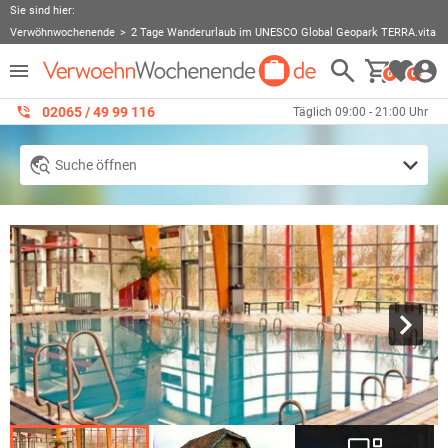
Sie sind hier:
Verwöhnwochenende
2 Tage Wanderurlaub im UNESCO Global Geopark TERRA.vita
0
0
02065 / 49 ‌99 116
Täglich 09:00 - 21:00 Uhr
Suche öffnen