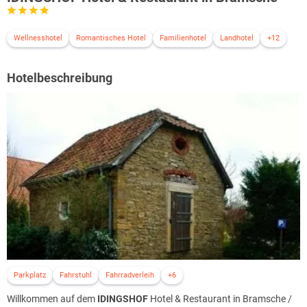
Wellnesshotel
Romantisches Hotel
Familienhotel
Landhotel
+12
Hotelbeschreibung
Parkplatz
Fahrstuhl
Fahrradverleih
+6
Willkommen auf dem
IDINGSHOF
Hotel & Restaurant in Bramsche /