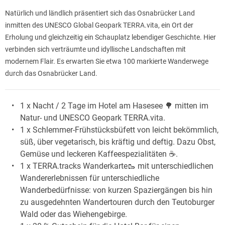
Natürlich und ländlich präsentiert sich das Osnabrücker Land
inmitten des UNESCO Global Geopark TERRA.vita, ein Ort der
Erholung und gleichzeitig ein Schauplatz lebendiger Geschichte. Hier
verbinden sich verträumte und idyllische Landschaften mit
modernem Flair. Es erwarten Sie etwa 100 markierte Wanderwege
durch das Osnabrücker Land.
1 x Nacht / 2 Tage im Hotel am Hasesee 🌳 mitten im
Natur- und UNESCO Geopark TERRA.vita.
1 x Schlemmer-Frühstücksbüfett von leicht bekömmlich,
süß, über vegetarisch, bis kräftig und deftig. Dazu Obst,
Gemüse und leckeren Kaffeespezialitäten ☕️.
1 x TERRA.tracks Wanderkarte🥾 mit unterschiedlichen
Wandererlebnissen für unterschiedliche
Wanderbedürfnisse: von kurzen Spaziergängen bis hin
zu ausgedehnten Wandertouren durch den Teutoburger
Wald oder das Wiehengebirge.