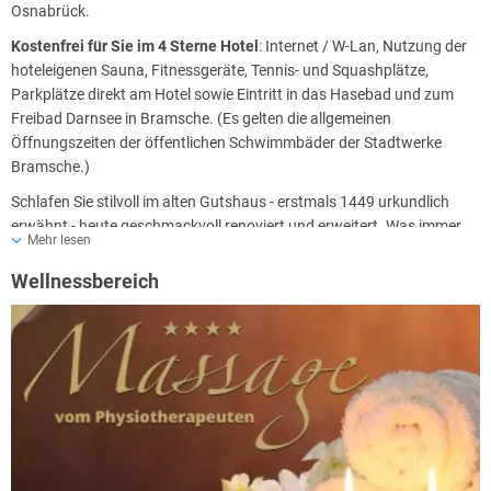
Osnabrück.
Kostenfrei für Sie im 4 Sterne Hotel
: Internet / W-Lan, Nutzung der
hoteleigenen Sauna, Fitnessgeräte, Tennis- und Squashplätze,
Parkplätze direkt am Hotel sowie Eintritt in das Hasebad und zum
Freibad Darnsee in Bramsche. (Es gelten die allgemeinen
Öffnungszeiten der öffentlichen Schwimmbäder der Stadtwerke
Bramsche.)
Schlafen Sie stilvoll im alten Gutshaus - erstmals 1449 urkundlich
erwähnt - heute geschmackvoll renoviert und erweitert. Was immer
Mehr lesen
Sie auf dem Herzen haben, Ihre Gastgeber kümmern sich darum.
Ganz nach dem Motto: Jemanden zu Gast zu haben, heißt für sein
Wellnessbereich
Glück zu sorgen, solange er unter dem Dache weilt.
Lassen Sie die Seele baumeln und genießen Sie die Ruhe bei einem
Spaziergang um den Hasesee. Der 2,4 km lange Weg direkt am
Wasser führt Sie direkt am Café am Hasesee vorbei und ist ebenfalls
eine ideale Jogging-Strecke am
IDINGSHOF
Hotel & Restaurant
Bramsche, bei Osnabrück.
Die 3 Hallen Tennisplätze sind mit Teppichboden ausgelegt. Die