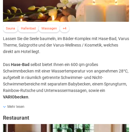
Nutzung ist kostenfrei für die Hotelgäste.
Sauna
Hallenbad
Massagen
+4
Lassen Sie die Seele baumeln, im Bäder-Komplex mit Hase-Bad, Varus
Therme, Salzgrotte und der Varus-Wellness / Kosmetik, welches
direkt am Hotel liegt.
Das
Hase-Bad
selbst bietet Ihnen ein 600 qm großes
Schwimmbecken mit einer Wassertemperatur von angenehmen 28°C,
aufgeteilt in räumlich getrennte Schwimmer- und Nicht-
Schwimmerbereiche mit separatem Babybecken, einem Sprungturm,
Rainbow-Rutsche und Unterwassermassagen, sowie ein
VARIObecken
.
Mehr lesen
Bei einer Luftfeuchtigkeit von 50 - 60% und Temperaturen um die
20°C entspannen Sie in der
Salzgrotte im Hase Bad
. Auf natürliche
Restaurant
Weise sorgt das Salz dafür, dass in der Salzgrotte eine mit
Salzverbindungen gesättigte und ionisierte Luft entsteht. Durch die