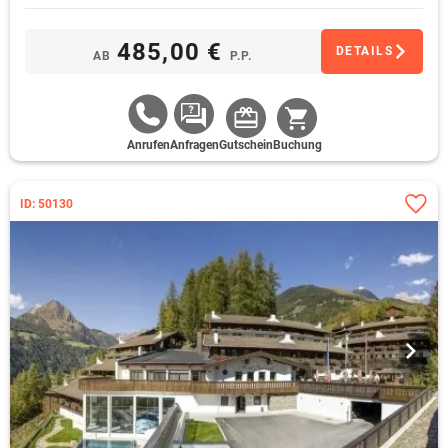
485,00 €
DETAILS
AB
P.P.
Anrufen
Anfragen
Gutschein
Buchung
ID: 50130