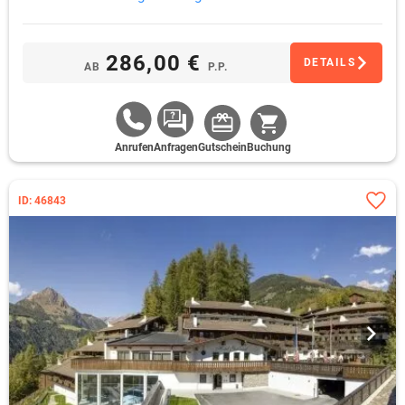
286,00 €
DETAILS
AB
P.P.
Anrufen
Anfragen
Gutschein
Buchung
ID: 46843