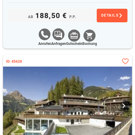
188,50 €
DETAILS
AB
P.P.
Anrufen
Anfragen
Gutschein
Buchung
ID: 45628