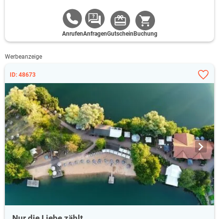
Anrufen
Anfragen
Gutschein
Buchung
Werbeanzeige
ID: 48673
Nur die Liebe zählt