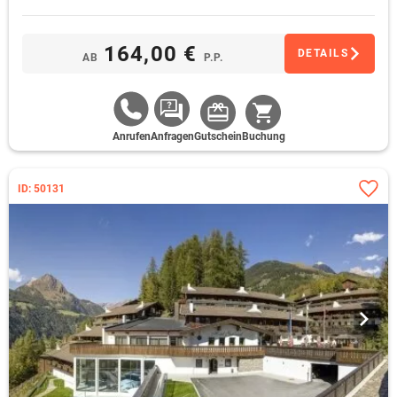
164,00 €
DETAILS
AB
P.P.
Anrufen
Anfragen
Gutschein
Buchung
ID: 50131