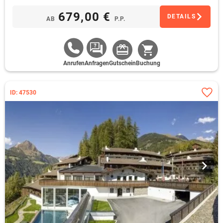
679,00 €
DETAILS
AB
P.P.
Anrufen
Anfragen
Gutschein
Buchung
ID: 47530