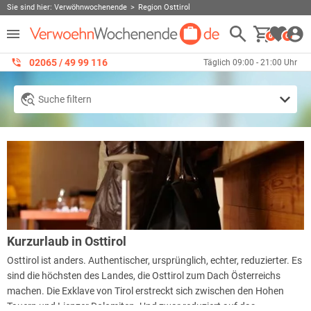
Sie sind hier:
Verwöhnwochenende
Region Osttirol
0
0
02065 / 49 ‌99 116
Täglich 09:00 - 21:00 Uhr
Suche filtern
Kurzurlaub in Osttirol
Osttirol ist anders. Authentischer, ursprünglich, echter, reduzierter. Es
sind die höchsten des Landes, die Osttirol zum Dach Österreichs
machen. Die Exklave von Tirol erstreckt sich zwischen den Hohen
Tauern und Lienzer Dolomiten. Und zwar reduziert auf das