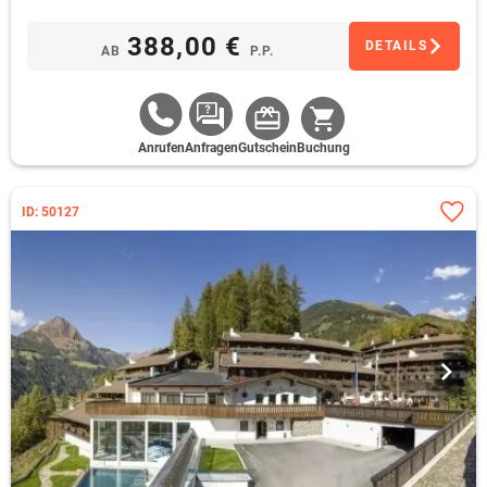
388,00 €
DETAILS
AB
P.P.
Anrufen
Anfragen
Gutschein
Buchung
ID: 50127