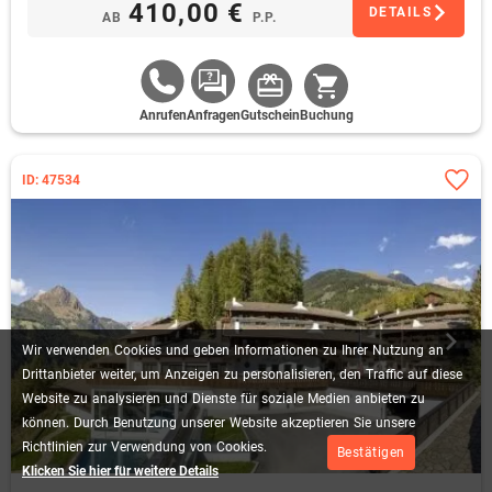
410,00 €
DETAILS
AB
P.P.
Anrufen
Anfragen
Gutschein
Buchung
ID: 47534
Wir
verwenden
Cookies
und
geben
Informationen
zu
Ihrer
Nutzung
an
Drittanbieter
weiter,
um
Anzeigen
zu
personalisieren,
den
Traffic
auf
diese
Website
zu
analysieren
und
Dienste
für
soziale
Medien
anbieten
zu
können.
Durch
Benutzung
unserer
Website
akzeptieren
Sie
unsere
Richtlinien
zur
Verwendung
von
Cookies.
Bestätigen
Klicken Sie hier für weitere Details