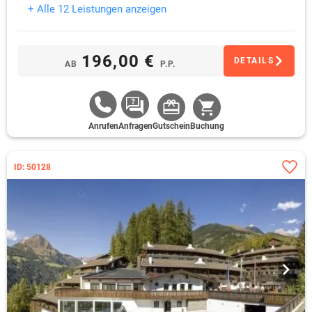
+ Alle 12 Leistungen anzeigen
196,00 €
DETAILS
AB
P.P.
Anrufen
Anfragen
Gutschein
Buchung
ID: 50128