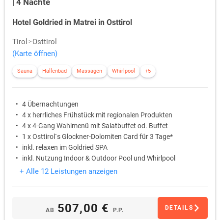
| 4 Nächte
Hotel Goldried in Matrei in Osttirol
Tirol
Osttirol
(Karte öffnen)
Sauna
Hallenbad
Massagen
Whirlpool
+5
4 Übernachtungen
4 x herrliches Frühstück mit regionalen Produkten
4 x 4-Gang Wahlmenü mit Salatbuffet od. Buffet
1 x Osttirol`s Glockner-Dolomiten Card für 3 Tage*
inkl. relaxen im Goldried SPA
inkl. Nutzung Indoor & Outdoor Pool und Whirlpool
+ Alle 12 Leistungen anzeigen
507,00 €
DETAILS
AB
P.P.