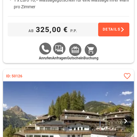
1 x Euro 10,-- Massagegutschein für eine Massage Ihrer Wahl
pro Zimmer
325,00 €
DETAILS
AB
P.P.
Anrufen
Anfragen
Gutschein
Buchung
ID: 50126