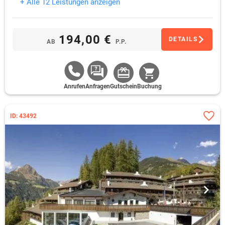
+ Alle 12 Leistungen anzeigen
194,00 €
DETAILS
AB
P.P.
Anrufen
Anfragen
Gutschein
Buchung
ID: 43492