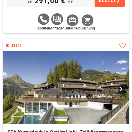
291,00 €
DETAILS
AB
P.P.
Anrufen
Anfragen
Gutschein
Buchung
ID: 48945