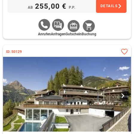
255,00 €
DETAILS
AB
P.P.
Anrufen
Anfragen
Gutschein
Buchung
ID: 50129