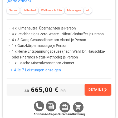
(Karte öffnen)
Sauna
Hallenbad
Wellness & SPA
Massagen
+7
4 x Klimaneutral Übernachten je Person
4 x Reichhaltiges Zero-Waste Frühstücksbuffet je Person
4 x 3-Gang Genussdinner am Abend je Person
1 x Ganzkörpermassage je Person
1 x kleine Entspannungspause (nach Wahl: Dr. Hauschka-
oder Pharmos Natur-Methode) je Person
1 x Flasche Mineralwasser pro Zimmer
+ Alle 7 Leistungen anzeigen
665,00 €
DETAILS
AB
P.P.
Anrufen
Anfragen
Gutschein
Buchung