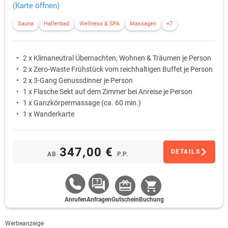
(Karte öffnen)
Sauna
Hallenbad
Wellness & SPA
Massagen
+7
2 x Klimaneutral Übernachten, Wohnen & Träumen je Person
2 x Zero-Waste Frühstück vom reichhaltigen Buffet je Person
2 x 3-Gang Genussdinner je Person
1 x Flasche Sekt auf dem Zimmer bei Anreise je Person
1 x Ganzkörpermassage (ca. 60 min.)
1 x Wanderkarte
347,00 €
DETAILS
AB
P.P.
Anrufen
Anfragen
Gutschein
Buchung
Werbeanzeige