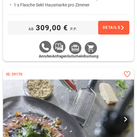
1 x Flasche Sekt Hausmarke pro Zimmer
309,00 €
DETAILS
AB
P.P.
Anrufen
Anfragen
Gutschein
Buchung
ID: 39170