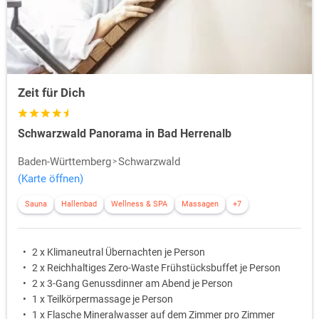
Kurgarten oder der Dahlien- und
Pfingstrosengartenangelegt. Öffentlich zugänglich lässt es sich hier
gemütlich machen, abschalten und freie Zeit in mitten der Natur
auskosten.
Zeit für Dich
Schwarzwald Panorama in Bad Herrenalb
Baden-Württemberg
Schwarzwald
(Karte öffnen)
Sauna
Hallenbad
Wellness & SPA
Massagen
+7
2 x Klimaneutral Übernachten je Person
2 x Reichhaltiges Zero-Waste Frühstücksbuffet je Person
2 x 3-Gang Genussdinner am Abend je Person
1 x Teilkörpermassage je Person
1 x Flasche Mineralwasser auf dem Zimmer pro Zimmer