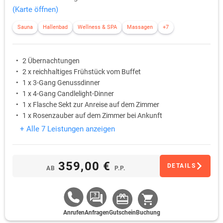
(Karte öffnen)
Sauna
Hallenbad
Wellness & SPA
Massagen
+7
2 Übernachtungen
2 x reichhaltiges Frühstück vom Buffet
1 x 3-Gang Genussdinner
1 x 4-Gang Candlelight-Dinner
1 x Flasche Sekt zur Anreise auf dem Zimmer
1 x Rosenzauber auf dem Zimmer bei Ankunft
+ Alle 7 Leistungen anzeigen
359,00 €
DETAILS
AB
P.P.
Anrufen
Anfragen
Gutschein
Buchung