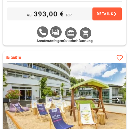
393,00 €
DETAILS
AB
P.P.
Anrufen
Anfragen
Gutschein
Buchung
ID: 38510