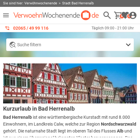
Sie sind hier:
Verwöhnwochenende
Stadt Bad Herrenalb
0
0
02065 / 49 ‌99 116
Täglich 09:00 - 21:00 Uhr
Suche filtern
Kurzurlaub in Bad Herrenalb
Bad Herrenalb
ist eine württembergische Kurstadt mit rund 8.000
Einwohnern, im Landkreis Calw, welche zur Region
Nordschwarzwald
gehört. Die naturnahe Stadt liegt im oberen Tal des Flusses
Alb
und
ist aus einem überregional bekannten Kloster hervorgegangen. Das