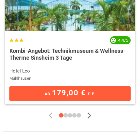
Es erwartet Urlauber ein buntes Programm an Führungen durch die
malerische Schwarzwaldlandschaft.
Urlauber finden inmitten der landschaftlichen Schönheit des Albtals
zahlreiche historische Schätze - vom imposanten Schloss bis hin zur
mystischen Kapelle. Darüber hinaus sind die
Hotels in Bad Herrenalb
4,4/5
ideale Ausgangspunkte zu zahlreichen Highlights im Albtal, etwa die
Klosterruine Frauenalb, die Ruine St. Barbara-Kapelle, das Schloss
Kombi-Angebot: Technikmuseum & Wellness-
Ettlingen sowie die St. Martinskirche.
Therme Sinsheim 3 Tage
Im Bad Herrenalber Ziegelmuseum können Sie eine beeindruckende
Hotel Leo
Ziegel-Sammlung bestaunen, während Sie das Kloster Bad Herrenalb
auf eine Zeitreise zurück in das 12. Jahrhundert mitnimmt.
Mühlhausen
179,00 €
AB
P.P.