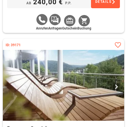
240,00 €
DETAILS
AB
P.P.
Anrufen
Anfragen
Gutschein
Buchung
ID: 39171