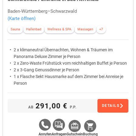
Baden-Württemberg
Schwarzwald
(Karte öffnen)
Sauna
Hallenbad
Wellness & SPA
Massagen
+7
2 x klimaneutral Übernachten, Wohnen & Träumen im
Panorama Deluxe Zimmer je Person
2 x Zero-Waste Frühstück vom reichhaltigen Buffet je Person
2 x 3-Gang Genussdinner je Person
1 x Flasche Sekt Hausmarke auf dem Zimmer bei Anreise je
Person
291,00 €
DETAILS
AB
P.P.
Anrufen
Anfragen
Gutschein
Buchung