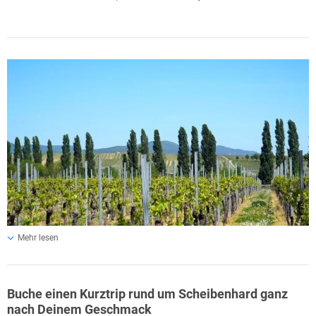
Mehr lesen
Reisetipps für Scheibenhard
Damit der Kurzurlaub in Scheibenhard perfekt gelingt, lohnt es sich,
Buche einen Kurztrip rund um Scheibenhard ganz
einige Reisetipps zu beachten. Die beste Reisezeit liegt zwischen April
nach Deinem Geschmack