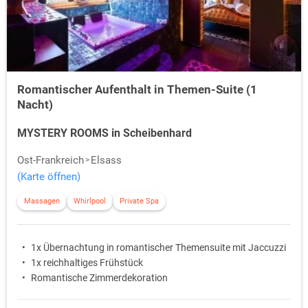
Naturfreunde kommen in Scheibenhard besonders auf ihre Kosten.
Die Lauter, die den Ort durchzieht, eignet sich hervorragend für kleine
Kanutouren oder entspannte Stunden am Wasser. Vogelbeobachter
finden im Bienwald seltene Arten wie Schwarzspecht, Pirol oder
Mittelspecht. Wer es aktiver mag, kann die Region mit dem Fahrrad
erkunden – etwa auf dem
Lautertal‑Radweg
, der Scheibenhard mit
Romantischer Aufenthalt in Themen-Suite (1
der Südpfalz und dem Elsass verbindet. Auch kulinarisch lohnt sich
Nacht)
ein Besuch: Pfälzer Spezialitäten wie Saumagen, Flammkuchen oder
regionale Weine lassen sich in urigen Gasthäusern und Weinstuben
MYSTERY ROOMS in Scheibenhard
genießen. Die Mischung aus Natur, Kultur und Genuss macht
Scheibenhard zu einem vielseitigen Reiseziel, das sich perfekt für
Ost-Frankreich
Elsass
einen Kurzurlaub eignet – ob zu zweit, mit Freunden oder als kleine
(Karte öffnen)
Auszeit allein.
Massagen
Whirlpool
Private Spa
1x Übernachtung in romantischer Themensuite mit Jaccuzzi
1x reichhaltiges Frühstück
Romantische Zimmerdekoration