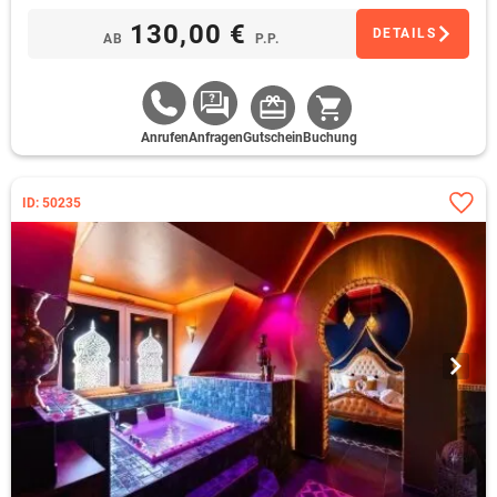
130,00 €
DETAILS
AB
P.P.
Anrufen
Anfragen
Gutschein
Buchung
ID: 50235