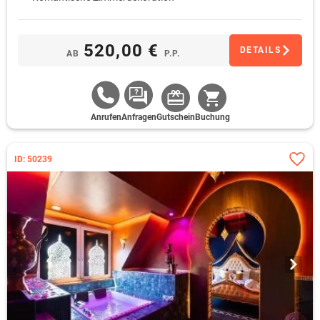
520,00 €
DETAILS
AB
P.P.
Anrufen
Anfragen
Gutschein
Buchung
ID: 50239