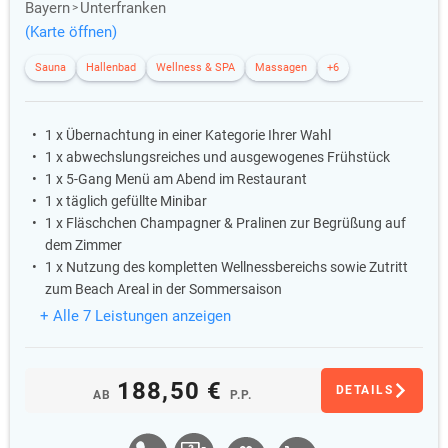
Bayern
Unterfranken
(Karte öffnen)
Sauna
Hallenbad
Wellness & SPA
Massagen
+6
1 x Übernachtung in einer Kategorie Ihrer Wahl
1 x abwechslungsreiches und ausgewogenes Frühstück
1 x 5-Gang Menü am Abend im Restaurant
1 x täglich gefüllte Minibar
1 x Fläschchen Champagner & Pralinen zur Begrüßung auf
dem Zimmer
1 x Nutzung des kompletten Wellnessbereichs sowie Zutritt
zum Beach Areal in der Sommersaison
+ Alle 7 Leistungen anzeigen
188,50 €
DETAILS
AB
P.P.