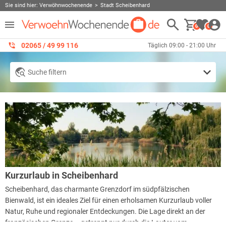
Sie sind hier:
Verwöhnwochenende
Stadt Scheibenhard
0
0
02065 / 49 ‌99 116
Täglich 09:00 - 21:00 Uhr
Suche filtern
Kurzurlaub in Scheibenhard
Scheibenhard, das charmante Grenzdorf im südpfälzischen
Bienwald, ist ein ideales Ziel für einen erholsamen Kurzurlaub voller
Natur, Ruhe und regionaler Entdeckungen. Die Lage direkt an der
französischen Grenze – getrennt nur durch die Lauter vom