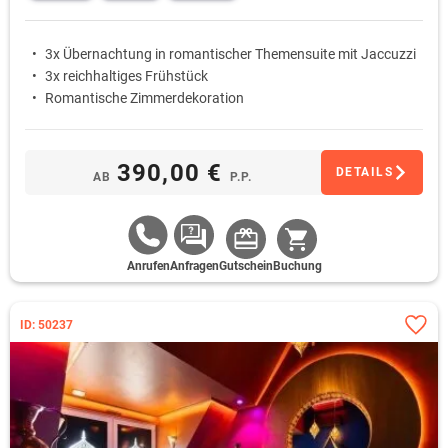
3x Übernachtung in romantischer Themensuite mit Jaccuzzi
3x reichhaltiges Frühstück
Romantische Zimmerdekoration
390,00 €
DETAILS
AB
P.P.
Anrufen
Anfragen
Gutschein
Buchung
ID: 50237