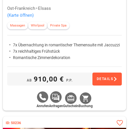
Ost-Frankreich
Elsass
(Karte öffnen)
Massagen
Whirlpool
Private Spa
7x Übernachtung in romantischer Themensuite mit Jaccuzzi
7x reichhaltiges Frühstück
Romantische Zimmerdekoration
910,00 €
DETAILS
AB
P.P.
Anrufen
Anfragen
Gutschein
Buchung
ID: 50236