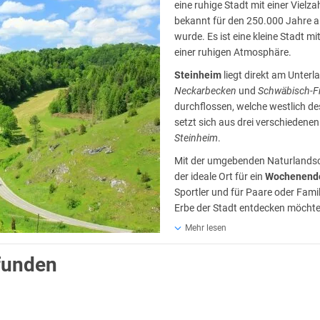
eine ruhige Stadt mit einer Vielz
bekannt für den 250.000 Jahre a
wurde. Es ist
eine kleine Stadt m
einer ruhigen Atmosphäre.
Steinheim
liegt direkt am Unterl
Neckarbecken
und
Schwäbisch-F
durchflossen, welche westlich d
setzt sich aus drei verschieden
Steinheim
.
Mit der umgebenden Naturlandsch
der ideale Ort für ein
Wochenende
Sportler und für Paare oder Fami
Erbe der Stadt entdecken möchte
besichtigen. Ein Besuch auf der
B
Mehr lesen
Alt gleichermaßen erfreuen.
funden
 n. Chr. besiedelt, davon zeugen Ausgrabungen eines römischen Bades u
nem
Wochenendurlaub
gilt es also, die lange und bewegte Geschichte de
gheimer Schlössle
.