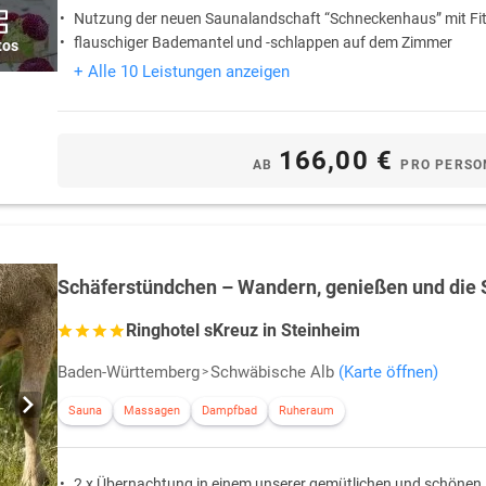
Nutzung der neuen Saunalandschaft “Schneckenhaus” mit F
flauschiger Bademantel und -schlappen auf dem Zimmer
tos
+ Alle 10 Leistungen anzeigen
166,00 €
AB
PRO PERSO
Schäferstündchen – Wandern, genießen und die 
Ringhotel sKreuz in Steinheim
Baden-Württemberg
Schwäbische Alb
(Karte öffnen)
Sauna
Massagen
Dampfbad
Ruheraum
2 x Übernachtung in einem unserer gemütlichen und schönen