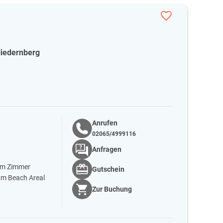
Niedernberg
Anrufen
02065/4999116
Anfragen
em Zimmer
Gutschein
um Beach Areal
Zur
Buchung