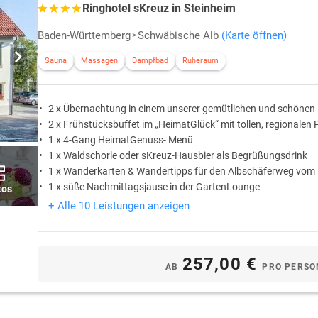
Ringhotel sKreuz in Steinheim
Baden-Württemberg
Schwäbische Alb
(Karte öffnen)
Sauna
Massagen
Dampfbad
Ruheraum
2 x Übernachtung in einem unserer gemütlichen und schönen
2 x Frühstücksbuffet im „HeimatGlück“ mit tollen, regionalen
1 x 4-Gang HeimatGenuss- Menü
1 x Waldschorle oder sKreuz-Hausbier als Begrüßungsdrink
1 x Wanderkarten & Wandertipps für den Albschäferweg vom
1 x süße Nachmittagsjause in der GartenLounge
tos
+ Alle 10 Leistungen anzeigen
257,00 €
AB
PRO PERSO