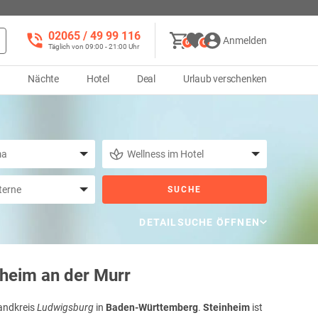
02065 / 49 ‌99 116
Anmelden
0
0
Täglich von 09:00 - 21:00 Uhr
d
Nächte
Hotel
Deal
Urlaub verschenken
SUCHE
DETAILSUCHE ÖFFNEN
nheim an der Murr
Landkreis
Ludwigsburg
in
Baden-Württemberg
.
Steinheim
ist