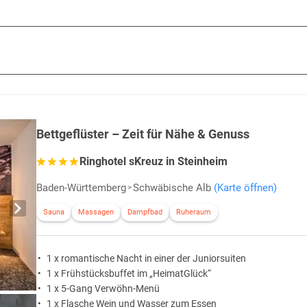
Bettgeflüster – Zeit für Nähe & Genuss
Ringhotel sKreuz in Steinheim
Baden-Württemberg
Schwäbische Alb
(Karte öffnen)
Sauna
Massagen
Dampfbad
Ruheraum
1 x romantische Nacht in einer der Juniorsuiten
1 x Frühstücksbuffet im „HeimatGlück“
1 x 5-Gang Verwöhn-Menü
1 x Flasche Wein und Wasser zum Essen