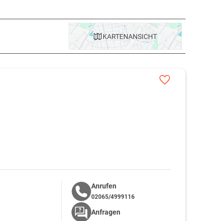
KARTE
NANSICHT
Anrufen
02065/4999116
Anfragen