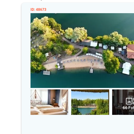
ID: 48673
66 Fo