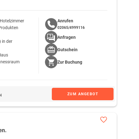
 Hotelzimmer
Anrufen
 Produkten
02065/4999116
Anfragen
 in der
Gutschein
Haus
itnessraum
Zur
Buchung
ZUM ANGEBOT
N
en.