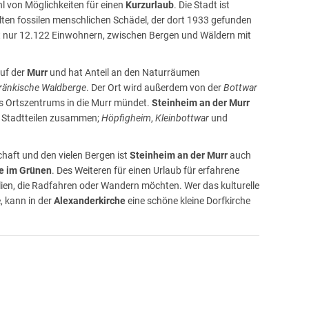
ahl von Möglichkeiten für einen
Kurzurlaub
. Die Stadt ist
lten fossilen menschlichen Schädel, der dort 1933 gefunden
it nur 12.122 Einwohnern, zwischen Bergen und Wäldern mit
auf der
Murr
und hat Anteil an den Naturräumen
ränkische Waldberge
. Der Ort wird außerdem von der
Bottwar
es Ortszentrums in die Murr mündet.
Steinheim an der Murr
en Stadtteilen zusammen;
Höpfigheim
,
Kleinbottwar
und
aft und den vielen Bergen ist
Steinheim an der Murr
auch
 im Grünen
. Des Weiteren für einen Urlaub für erfahrene
lien, die Radfahren oder Wandern möchten. Wer das kulturelle
, kann in der
Alexanderkirche
eine schöne kleine Dorfkirche
urg Schaubeck
, einer beeindruckenden Burg, wird Jung und
nd mehrerer Ziegelbrennöfen. Erstmals erwähnt wurde
r Stadt zu entdecken. Besonders sehenswert in
Steinheim an