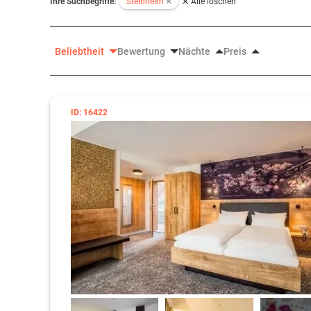
Ihre Suchbegriffe:
Steinheim
Alle löschen
Beliebtheit
Bewertung
Nächte
Preis
ID: 16422