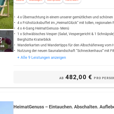
4 x Übernachtung in einem unserer gemütlichen und schönen
4 x Frühstücksbuffet im „HeimatGlück“ mit tollen, regionalen
4 x 4-Gang HeimatGenuss- Menü
1 x Schwäbisches Vesper (Salat, Vespergericht & 1 Schnäpsle)
Berghütte Kraterblick
Wanderkarten und Wandertipps für den Albschäferweg vom 
tos
Nutzung der neuen Saunalandschaft “Schneckenhaus” mit F
+ Alle 9 Leistungen anzeigen
482,00 €
AB
PRO PERSO
HeimatGenuss – Eintauchen. Abschalten. Aufleb