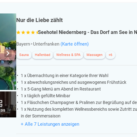
Nur die Liebe zählt
Seehotel Niedernberg - Das Dorf am See in 
Bayern
Unterfranken
(Karte öffnen)
Sauna
Hallenbad
Wellness & SPA
Massagen
+6
1 x Übernachtung in einer Kategorie Ihrer Wahl
1 x abwechslungsreiches und ausgewogenes Frühstück
1 x 5-Gang Menü am Abend im Restaurant
1 x täglich gefüllte Minibar
1 x Fläschchen Champagner & Pralinen zur Begrüßung auf d
1 x Nutzung des kompletten Wellnessbereichs sowie Zutritt z
tos
in der Sommersaison
+ Alle 7 Leistungen anzeigen