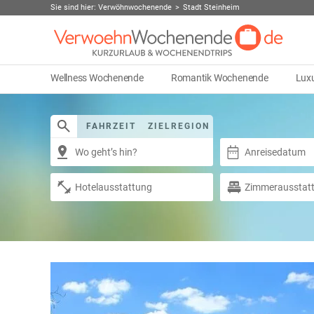
Sie sind hier:
Verwöhnwochenende
Stadt Steinheim
Wellness Wochenende
Romantik Wochenende
Lux
FAHRZEIT
ZIELREGION