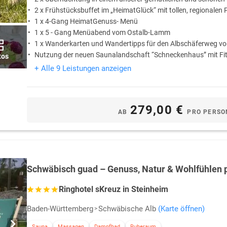
2 x Frühstücksbuffet im „HeimatGlück“ mit tollen, regionalen
1 x 4-Gang HeimatGenuss- Menü
1 x 5 - Gang Menüabend vom Ostalb-Lamm
1 x Wanderkarten und Wandertipps für den Albschäferweg v
Nutzung der neuen Saunalandschaft “Schneckenhaus” mit F
tos
+ Alle 9 Leistungen anzeigen
279,00 €
AB
PRO PERSO
Schwäbisch guad – Genuss, Natur & Wohlfühlen 
Ringhotel sKreuz in Steinheim
Baden-Württemberg
Schwäbische Alb
(Karte öffnen)
Sauna
Massagen
Dampfbad
Ruheraum