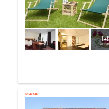
31 Fo
ID: 30535