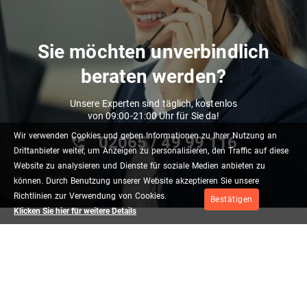
Sie möchten unverbindlich
beraten werden?
Unsere Experten sind täglich, kostenlos
von 09:00-21:00 Uhr für Sie da!
Wir
verwenden
Cookies
und
geben
Informationen
zu
Ihrer
Nutzung
an
02065 / 49 ‌99 116
Drittanbieter
weiter,
um
Anzeigen
zu
personalisieren,
den
Traffic
auf
diese
Website
zu
analysieren
und
Dienste
für
soziale
Medien
anbieten
zu
können.
Durch
Benutzung
unserer
Website
akzeptieren
Sie
unsere
Richtlinien
zur
Verwendung
von
Cookies.
Bestätigen
Klicken Sie hier für weitere Details
Unternehmen
Rechtliches
Kontakt
Impressum
Newsletter
AGB
Unser Shop
Datenschutz
Quellen
Reiserichtlinien