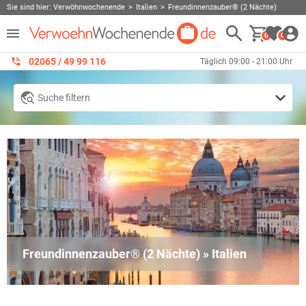
Sie sind hier:
Verwöhnwochenende
Italien
Freundinnenzauber® (2 Nächte)
0
0
02065 / 49 ‌99 116
Täglich 09:00 - 21:00 Uhr
Suche filtern
Freundinnenzauber® (2 Nächte) » Italien