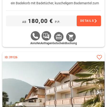
ein Badekorb mit Badetücher, kuscheligem Bademantel zum
Ausleihen
Ihr Wellness Abendessen “Grün und Gesund” können Sie
dazubuchen, 20-35 Euro pro Person - auch vegan
180,00 €
DETAILS
AB
P.P.
Anrufen
Anfragen
Gutschein
Buchung
ID: 39126