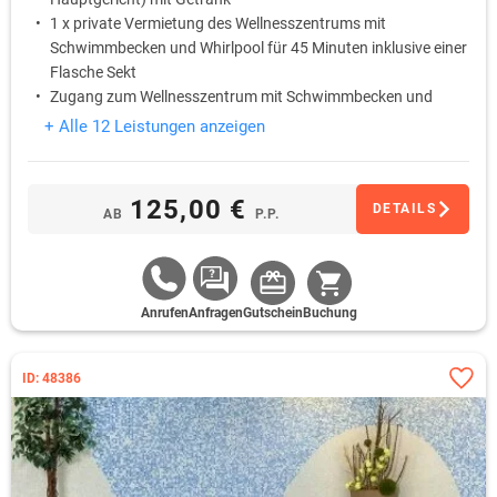
1 x private Vermietung des Wellnesszentrums mit
Schwimmbecken und Whirlpool für 45 Minuten inklusive einer
Flasche Sekt
Zugang zum Wellnesszentrum mit Schwimmbecken und
Whirlpool in den Zeiten, die für die Hotelgäste bestimmt sind
+ Alle 12 Leistungen anzeigen
1 x Welcome-Drink für einen angenehmen Anfang des
Aufenthaltes
125,00 €
DETAILS
AB
P.P.
Anrufen
Anfragen
Gutschein
Buchung
ID: 48386