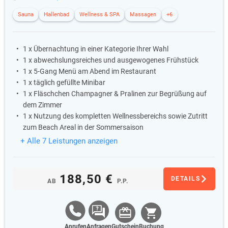
Sauna
Hallenbad
Wellness & SPA
Massagen
+6
1 x Übernachtung in einer Kategorie Ihrer Wahl
1 x abwechslungsreiches und ausgewogenes Frühstück
1 x 5-Gang Menü am Abend im Restaurant
1 x täglich gefüllte Minibar
1 x Fläschchen Champagner & Pralinen zur Begrüßung auf
dem Zimmer
1 x Nutzung des kompletten Wellnessbereichs sowie Zutritt
zum Beach Areal in der Sommersaison
+ Alle 7 Leistungen anzeigen
188,50 €
DETAILS
AB
P.P.
Anrufen
Anfragen
Gutschein
Buchung