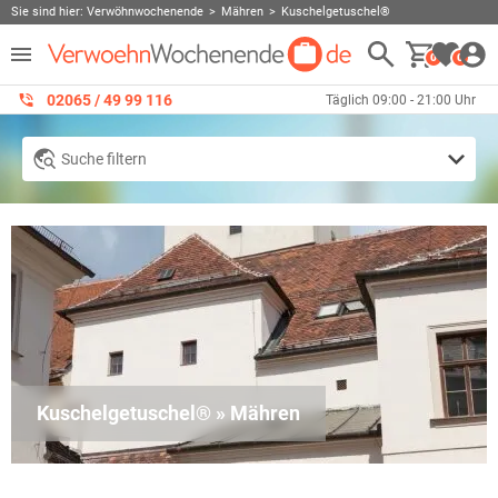
Sie sind hier:
Verwöhnwochenende
Mähren
Kuschelgetuschel®
0
0
02065 / 49 ‌99 116
Täglich 09:00 - 21:00 Uhr
Suche filtern
Kuschelgetuschel® » Mähren