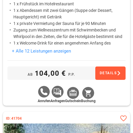
1 x Frühstück im Hotelrestaurant
1 x Abendessen mit zwei Gängen (Suppe oder Dessert,
Hauptgericht) mit Getränk
1 x private Vermietung der Sauna für je 90 Minuten
Zugang zum Wellnesszentrum mit Schwimmbecken und
Whirlpool in den Zeiten, die für die Hotelgäste bestimmt sind
1 x Welcome-Drink für einen angenehmen Anfang des
Aufenthaltes
+ Alle 12 Leistungen anzeigen
104,00 €
DETAILS
AB
P.P.
Anrufen
Anfragen
Gutschein
Buchung
ID: 41704