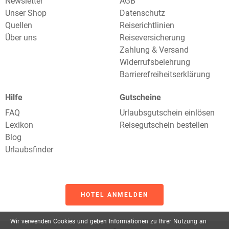
Newsletter
AGB
Unser Shop
Datenschutz
Quellen
Reiserichtlinien
Über uns
Reiseversicherung
Zahlung & Versand
Widerrufsbelehrung
Barrierefreiheitserklärung
Hilfe
Gutscheine
FAQ
Urlaubsgutschein einlösen
Lexikon
Reisegutschein bestellen
Blog
Urlaubsfinder
HOTEL ANMELDEN
Wir
verwenden
Cookies
und
geben
Informationen
zu
Ihrer
Nutzung
an