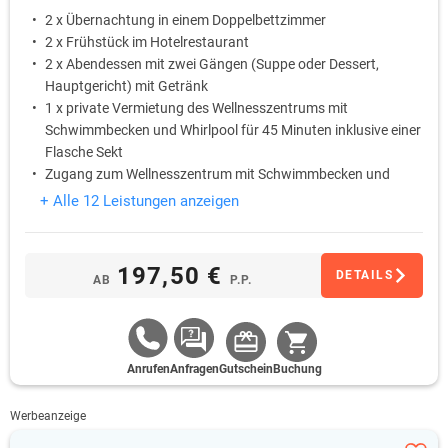
2 x Übernachtung in einem Doppelbettzimmer
2 x Frühstück im Hotelrestaurant
2 x Abendessen mit zwei Gängen (Suppe oder Dessert,
Hauptgericht) mit Getränk
1 x private Vermietung des Wellnesszentrums mit
Schwimmbecken und Whirlpool für 45 Minuten inklusive einer
Flasche Sekt
Zugang zum Wellnesszentrum mit Schwimmbecken und
Whirlpool in den Zeiten, die für die Hotelgäste bestimmt sind
+ Alle 12 Leistungen anzeigen
1 x Welcome-Drink für einen angenehmen Anfang des
Aufenthaltes
197,50 €
DETAILS
AB
P.P.
Anrufen
Anfragen
Gutschein
Buchung
Werbeanzeige