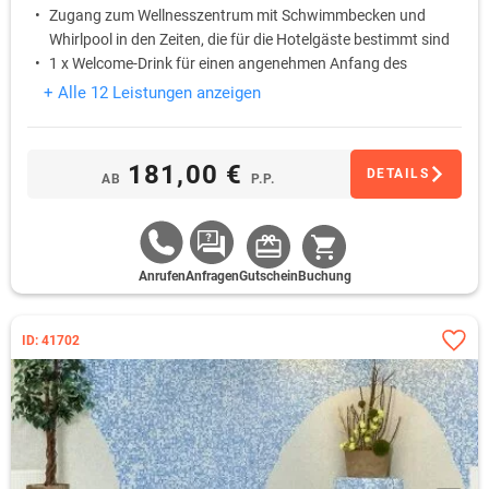
Zugang zum Wellnesszentrum mit Schwimmbecken und
Whirlpool in den Zeiten, die für die Hotelgäste bestimmt sind
1 x Welcome-Drink für einen angenehmen Anfang des
Aufenthaltes
+ Alle 12 Leistungen anzeigen
181,00 €
DETAILS
AB
P.P.
Anrufen
Anfragen
Gutschein
Buchung
ID: 41702