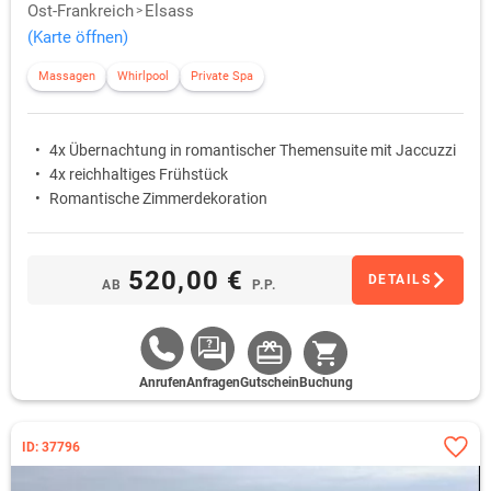
Ost-Frankreich
Elsass
(Karte öffnen)
Massagen
Whirlpool
Private Spa
4x Übernachtung in romantischer Themensuite mit Jaccuzzi
4x reichhaltiges Frühstück
Romantische Zimmerdekoration
520,00 €
DETAILS
AB
P.P.
Anrufen
Anfragen
Gutschein
Buchung
ID: 37796