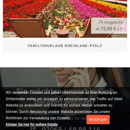
79 Angebote
72,00 €
ab
p.P.
FAMILIENURLAUB RHEINLAND-PFALZ
Sie möchten unverbindlich
Wir
verwenden
Cookies
und
geben
Informationen
zu
Ihrer
Nutzung
an
beraten werden?
Drittanbieter
weiter,
um
Anzeigen
zu
personalisieren,
den
Traffic
auf
diese
Website
zu
analysieren
und
Dienste
für
soziale
Medien
anbieten
zu
können.
Durch
Benutzung
unserer
Website
akzeptieren
Sie
unsere
Unsere Experten sind täglich, kostenlos
von 09:00-21:00 Uhr für Sie da!
Richtlinien
zur
Verwendung
von
Cookies.
Bestätigen
Klicken Sie hier für weitere Details
02065 / 49 ‌99 116