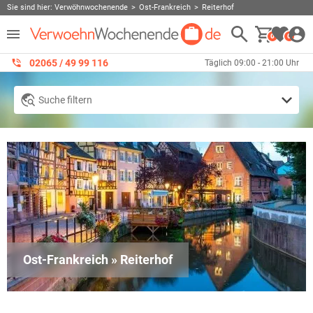
Sie sind hier:
Verwöhnwochenende
Ost-Frankreich
Reiterhof
0
0
02065 / 49 ‌99 116
Täglich 09:00 - 21:00 Uhr
Suche filtern
Ost-Frankreich » Reiterhof