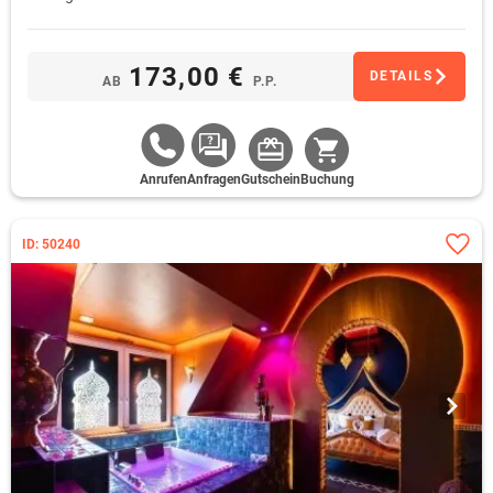
173,00 €
DETAILS
AB
P.P.
Anrufen
Anfragen
Gutschein
Buchung
ID: 50240