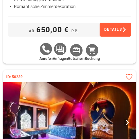
Romantische Zimmerdekoration
650,00 €
DETAILS
AB
P.P.
Anrufen
Anfragen
Gutschein
Buchung
ID: 50239