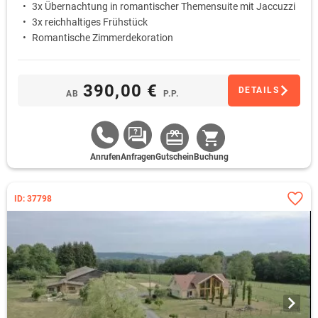
3x Übernachtung in romantischer Themensuite mit Jaccuzzi
3x reichhaltiges Frühstück
Romantische Zimmerdekoration
390,00 €
DETAILS
AB
P.P.
Anrufen
Anfragen
Gutschein
Buchung
ID: 37798