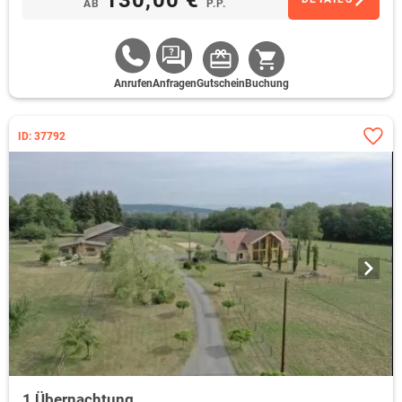
AB
P.P.
Anrufen
Anfragen
Gutschein
Buchung
ID: 37792
1 Übernachtung