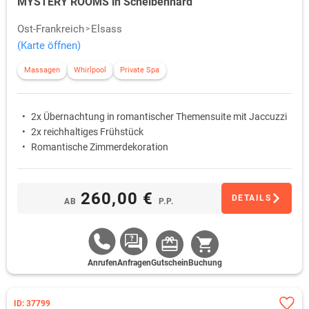
MYSTERY ROOMS in Scheibenhard
Ost-Frankreich
Elsass
(Karte öffnen)
Massagen
Whirlpool
Private Spa
2x Übernachtung in romantischer Themensuite mit Jaccuzzi
2x reichhaltiges Frühstück
Romantische Zimmerdekoration
260,00 €
DETAILS
AB
P.P.
Anrufen
Anfragen
Gutschein
Buchung
ID: 37799