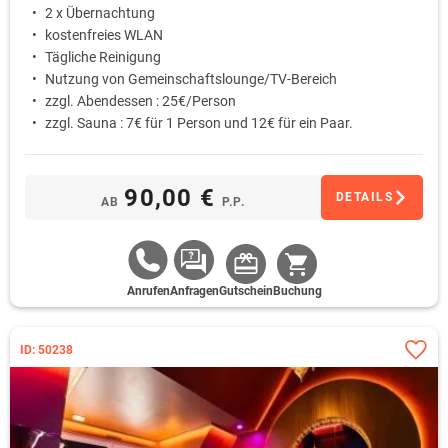
2 x Übernachtung
kostenfreies WLAN
Tägliche Reinigung
Nutzung von Gemeinschaftslounge/TV-Bereich
zzgl. Abendessen : 25€/Person
zzgl. Sauna : 7€ für 1 Person und 12€ für ein Paar.
90,00 €
DETAILS
AB
P.P.
Anrufen
Anfragen
Gutschein
Buchung
ID: 50238