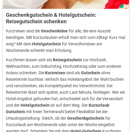
Geschenkgutschein & Hotelgutschein:
Reisegutschein schenken
Kurzreisen sind die
Geschenkidee
für alle, die eine Auszeit
benötigen. Mit Kurzurlauben erholt man sich vom Alltag! Kurz mal
weg? Mit dem
Hotelgutschein
für Verwöhnreisen am
Wochenende schenkt man Erholung.
Kurzferien lassen sich als
Reisegutschein
zur Hochzeit,
Weihnachten, zum Geburtstag, Hochzeitstag oder zum anderen
Anlass schenken. Die
Kurzreisen
sind als
Gutschein
ohne
Reisetermin buchbar: einfach das Hotelangebot der Wahl buchen
und verschenken, als Komplettpaket ins Verwöhnhotel. Der
Reisetermin lässt sich später, auch Last Minute, festlegen. Wer ein
Hotel-Angebot gefunden hat, entscheidet sich für die Versandart
und der
Hotelgutschein
ist auf dem Weg. Der
Kurzurlaub
Gutschein
mit freier Terminwahl bietet Flexibilität bei der
Urlaubsgestaltung. Gleich, ob der
Geschenkgutschein
für
Kurzurlaub am Wochenende oder unter der Woche eingelöst
werden darf. Schenken Sie mit dem
Hotel-Gutschein
Kurzferien