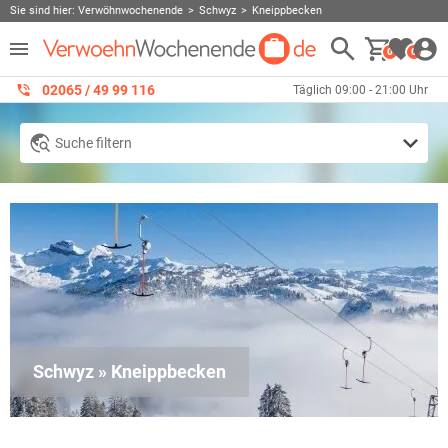
Sie sind hier:
Verwöhnwochenende
Schwyz
Kneippbecken
0
0
02065 / 49 ‌99 116
Täglich 09:00 - 21:00 Uhr
Suche filtern
Schwyz » Kneippbecken