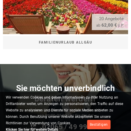
20 Angebote
62,00 €
ab
p.P.
FAMILIENURLAUB ALLGÄU
Sie möchten unverbindlich
beraten werden?
Wir
verwenden
Cookies
und
geben
Informationen
zu
Ihrer
Nutzung
an
Drittanbieter
weiter,
um
Anzeigen
zu
personalisieren,
den
Traffic
auf
diese
Unsere Experten sind täglich, kostenlos
Website
zu
analysieren
und
Dienste
für
soziale
Medien
anbieten
zu
von 09:00-21:00 Uhr für Sie da!
können.
Durch
Benutzung
unserer
Website
akzeptieren
Sie
unsere
Richtlinien
zur
Verwendung
von
Cookies.
Bestätigen
02065 / 49 ‌99 116
Klicken Sie hier für weitere Details