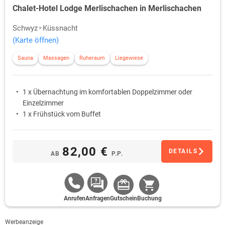
Chalet-Hotel Lodge Merlischachen in Merlischachen
Schwyz
Küssnacht
(Karte öffnen)
Sauna
Massagen
Ruheraum
Liegewiese
1 x Übernachtung im komfortablen Doppelzimmer oder
Einzelzimmer
1 x Frühstück vom Buffet
82,00 €
DETAILS
AB
P.P.
Anrufen
Anfragen
Gutschein
Buchung
Werbeanzeige