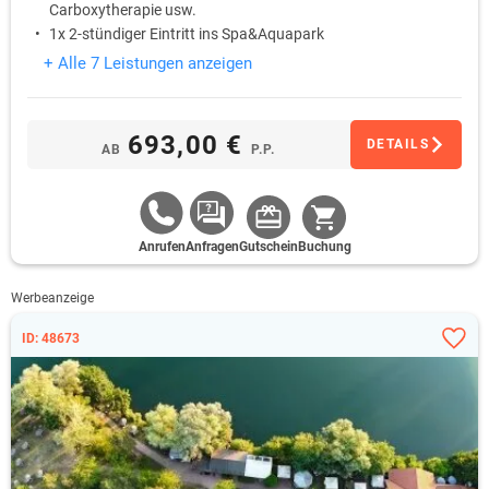
Carboxytherapie usw.
1x 2-stündiger Eintritt ins Spa&Aquapark
Freier Eintritt ins Schwimmbad Olympic
+ Alle 7 Leistungen anzeigen
693,00 €
DETAILS
AB
P.P.
Anrufen
Anfragen
Gutschein
Buchung
Werbeanzeige
ID: 48673