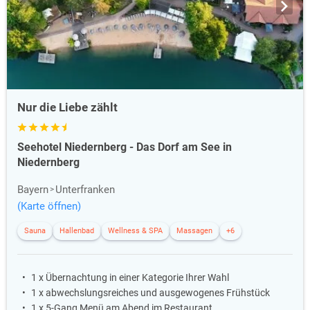
Nur die Liebe zählt
Seehotel Niedernberg - Das Dorf am See in
Niedernberg
Bayern
Unterfranken
(Karte öffnen)
Sauna
Hallenbad
Wellness & SPA
Massagen
+6
1 x Übernachtung in einer Kategorie Ihrer Wahl
1 x abwechslungsreiches und ausgewogenes Frühstück
1 x 5-Gang Menü am Abend im Restaurant