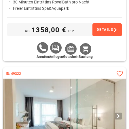
30 Minuten Eintrittins RoyalBath pro Nacht
Freier Eintrittins Spa&Aquapark
1358,00 €
DETAILS
AB
P.P.
Anrufen
Anfragen
Gutschein
Buchung
ID: 49322