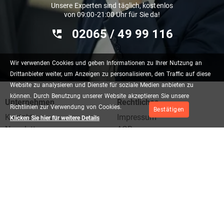
Unsere Experten sind täglich, kostenlos
von 09:00-21:00 Uhr für Sie da!
02065 / 49 ‌99 116
Wir
verwenden
Cookies
und
geben
Informationen
zu
Ihrer
Nutzung
an
Drittanbieter
weiter,
um
Anzeigen
zu
personalisieren,
den
Traffic
auf
diese
Website
zu
analysieren
und
Dienste
für
soziale
Medien
anbieten
zu
können.
Durch
Benutzung
unserer
Website
akzeptieren
Sie
unsere
Unternehmen
Rechtliches
Richtlinien
zur
Verwendung
von
Cookies.
Bestätigen
Kontakt
Impressum
Klicken Sie hier für weitere Details
Newsletter
AGB
Unser Shop
Datenschutz
Quellen
Reiserichtlinien
Über uns
Reiseversicherung
Zahlung & Versand
Widerrufsbelehrung
Barrierefreiheitserklärung
Hilfe
Gutscheine