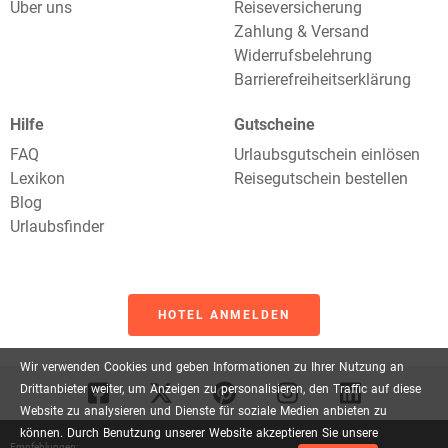
Über uns
Reiseversicherung
Zahlung & Versand
Widerrufsbelehrung
Barrierefreiheitserklärung
Hilfe
Gutscheine
FAQ
Urlaubsgutschein einlösen
Lexikon
Reisegutschein bestellen
Blog
Urlaubsfinder
HOTEL ANMELDEN
Wir
verwenden
Cookies
und
geben
Informationen
zu
Ihrer
Nutzung
an
Drittanbieter
weiter,
um
Anzeigen
zu
personalisieren,
den
Traffic
auf
diese
Website
zu
analysieren
und
Dienste
für
soziale
Medien
anbieten
zu
können.
Durch
Benutzung
unserer
Website
akzeptieren
Sie
unsere
Empfehlungen: