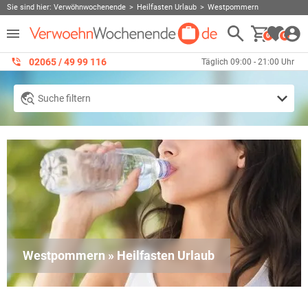
Sie sind hier:
Verwöhnwochenende
Heilfasten Urlaub
Westpommern
0
0
02065 / 49 ‌99 116
Täglich 09:00 - 21:00 Uhr
Suche filtern
Westpommern » Heilfasten Urlaub