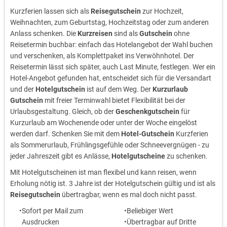
Kurzferien lassen sich als
Reisegutschein
zur Hochzeit,
Weihnachten, zum Geburtstag, Hochzeitstag oder zum anderen
Anlass schenken. Die
Kurzreisen
sind als
Gutschein
ohne
Reisetermin buchbar: einfach das Hotelangebot der Wahl buchen
und verschenken, als Komplettpaket ins Verwöhnhotel. Der
Reisetermin lässt sich später, auch Last Minute, festlegen. Wer ein
Hotel-Angebot gefunden hat, entscheidet sich für die Versandart
und der
Hotelgutschein
ist auf dem Weg. Der
Kurzurlaub
Gutschein
mit freier Terminwahl bietet Flexibilität bei der
Urlaubsgestaltung. Gleich, ob der
Geschenkgutschein
für
Kurzurlaub am Wochenende oder unter der Woche eingelöst
werden darf. Schenken Sie mit dem
Hotel-Gutschein
Kurzferien
als Sommerurlaub, Frühlingsgefühle oder Schneevergnügen - zu
jeder Jahreszeit gibt es Anlässe,
Hotelgutscheine
zu schenken.
Mit Hotelgutscheinen ist man flexibel und kann reisen, wenn
Erholung nötig ist. 3 Jahre ist der Hotelgutschein gültig und ist als
Reisegutschein
übertragbar, wenn es mal doch nicht passt.
Sofort per Mail zum
Beliebiger Wert
Ausdrucken
Übertragbar auf Dritte