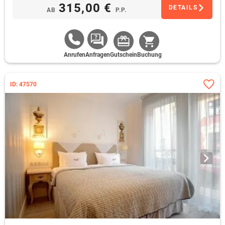
315,00 €
DETAILS
AB
P.P.
Anrufen
Anfragen
Gutschein
Buchung
ID: 47570