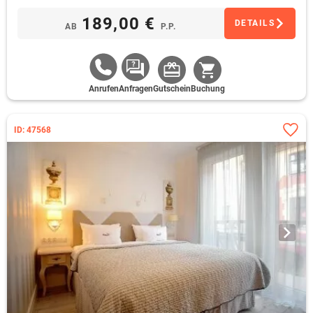
189,00 €
DETAILS
AB
P.P.
Anrufen
Anfragen
Gutschein
Buchung
ID: 47568