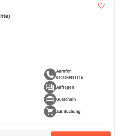
hte)
Anrufen
02065/4999116
Anfragen
Gutschein
Zur
Buchung