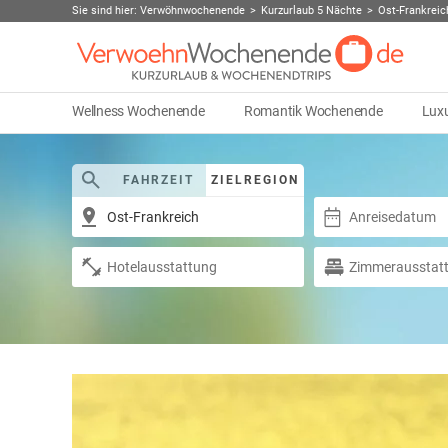
Sie sind hier:
Verwöhnwochenende
Kurzurlaub 5 Nächte
Ost-Frankreic
Wellness Wochenende
Romantik Wochenende
Lux
FAHRZEIT
ZIELREGION