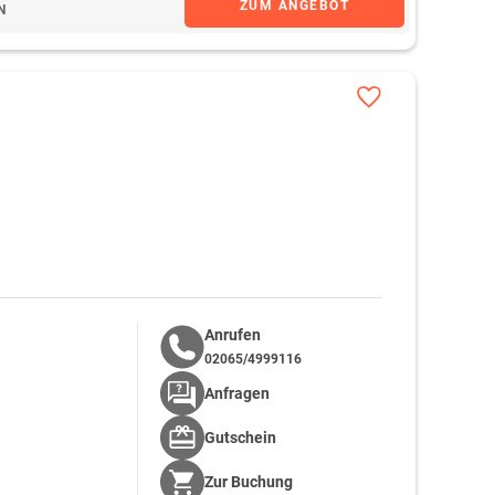
ZUM ANGEBOT
N
Anrufen
02065/4999116
Anfragen
Gutschein
Zur
Buchung