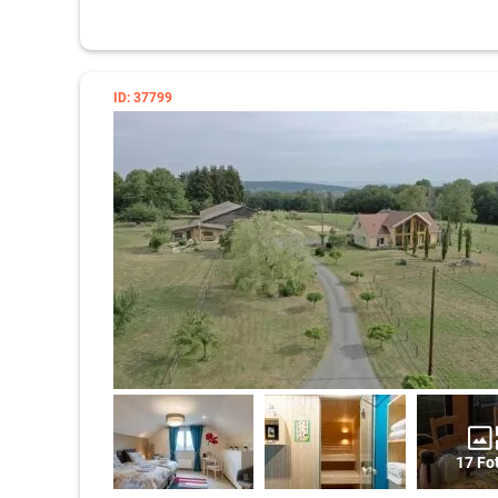
ID: 37799
17 Fo