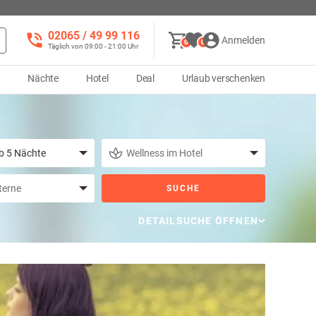
02065 / 49 ‌99 116
Anmelden
0
0
Täglich von 09:00 - 21:00 Uhr
d
Nächte
Hotel
Deal
Urlaub verschenken
SUCHE
DETAILSUCHE ÖFFNEN