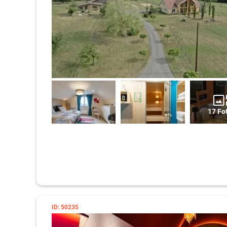
17 Fo
ID: 50235