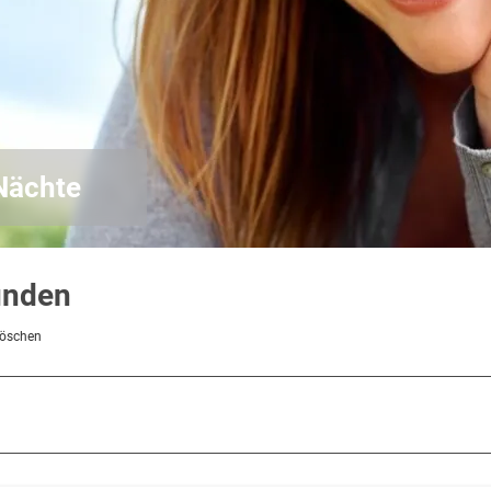
 Nächte
unden
löschen