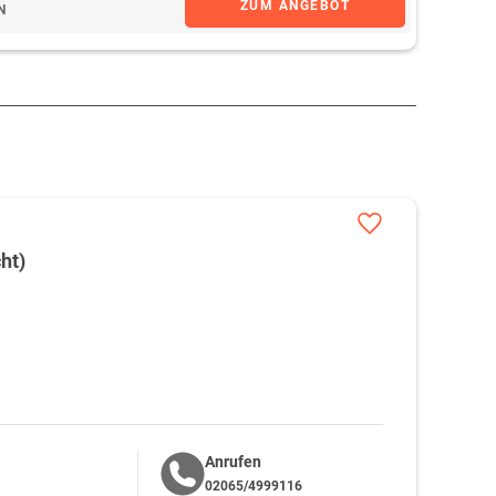
ZUM ANGEBOT
N
ht)
Anrufen
02065/4999116