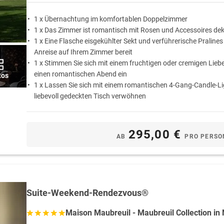
1 x Übernachtung im komfortablen Doppelzimmer
1 x Das Zimmer ist romantisch mit Rosen und Accessoires dek
1 x Eine Flasche eisgekühlter Sekt und verführerische Pralines
Anreise auf Ihrem Zimmer bereit
1 x Stimmen Sie sich mit einem fruchtigen oder cremigen Lieb
einen romantischen Abend ein
tos
1 x Lassen Sie sich mit einem romantischen 4-Gang-Candle-L
liebevoll gedeckten Tisch verwöhnen
1 x Schlafen Sie am ersten Morgen ungestört aus … Das Frühs
auf Wunsch als Bettfrühstück auf das Zimmer gebracht
295,00 €
AB
PRO PERSO
Suite-Weekend-Rendezvous®
Maison Maubreuil - Maubreuil Collection in