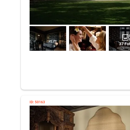
37 Fo
ID: 50163