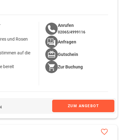
r
Anrufen
02065/4999116
oires und Rosen
Anfragen
 stimmen auf die
Gutschein
e bereit
Zur
Buchung
 gedeckten Tisch
ZUM ANGEBOT
N