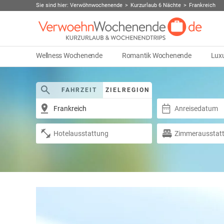
Sie sind hier:
Verwöhnwochenende
Kurzurlaub 6 Nächte
Frankreich
Wellness Wochenende
Romantik Wochenende
Lux
FAHRZEIT
ZIELREGION