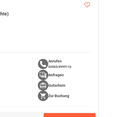
hte)
Anrufen
02065/4999116
Anfragen
Gutschein
Zur
Buchung