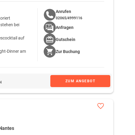
Anrufen
oriert
02065/4999116
 stehen bei
Anfragen
escocktail auf
Gutschein
ight-Dinner am
Zur
Buchung
tück wird Ihnen
ZUM ANGEBOT
N
 Nantes