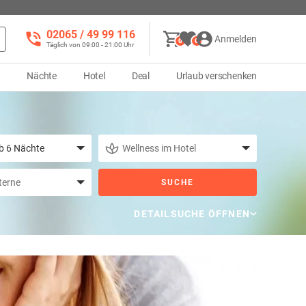
02065 / 49 ‌99 116
Anmelden
0
0
Täglich von 09:00 - 21:00 Uhr
d
Nächte
Hotel
Deal
Urlaub verschenken
SUCHE
DETAILSUCHE ÖFFNEN