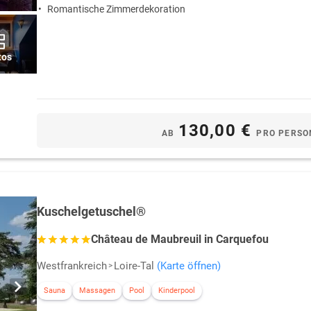
Romantische Zimmerdekoration
tos
130,00 €
AB
PRO PERSO
Kuschelgetuschel®
Château de Maubreuil in Carquefou
Westfrankreich
Loire-Tal
(Karte öffnen)
Sauna
Massagen
Pool
Kinderpool