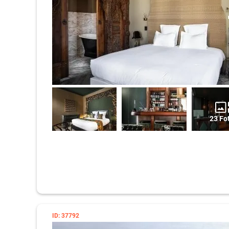
23 Fo
ID: 37792