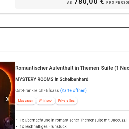
780,00 €
AB
PRO PERSO
Romantischer Aufenthalt in Themen-Suite (1 Nac
MYSTERY ROOMS in Scheibenhard
Ost-Frankreich
Elsass
(Karte öffnen)
Massagen
Whirlpool
Private Spa
1x Übernachtung in romantischer Themensuite mit Jaccuzzi
1x reichhaltiges Frühstück