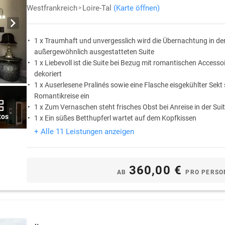
Westfrankreich
Loire-Tal
(Karte öffnen)
1 x Traumhaft und unvergesslich wird die Übernachtung in de
außergewöhnlich ausgestatteten Suite
1 x Liebevoll ist die Suite bei Bezug mit romantischen Access
dekoriert
1 x Auserlesene Pralinés sowie eine Flasche eisgekühlter Sekt
Romantikreise ein
1 x Zum Vernaschen steht frisches Obst bei Anreise in der Suit
tos
1 x Ein süßes Betthupferl wartet auf dem Kopfkissen
1 x Das romantische 4-Gang Candle-Light-Dinner am liebevoll
+ Alle 11 Leistungen anzeigen
verwöhnt und bezaubert die Sinne
360,00 €
AB
PRO PERSO