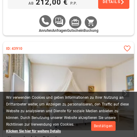
212,00 €
DETAILS
AB
P.P.
Anrufen
Anfragen
Gutschein
Buchung
ID: 43910
Wir
verwenden
Cookies
und
geben
Informationen
zu
Ihrer
Nutzung
an
Drittanbieter
weiter,
um
Anzeigen
zu
personalisieren,
den
Traffic
auf
diese
Website
zu
analysieren
und
Dienste
für
soziale
Medien
anbieten
zu
können.
Durch
Benutzung
unserer
Website
akzeptieren
Sie
unsere
Richtlinien
zur
Verwendung
von
Cookies.
Bestätigen
Klicken Sie hier für weitere Details