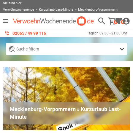
Sie sind hier:
Verwöhnwochenende
Kurzurlaub Last-Minute
Mecklenburg-Vorpommern
0
0
02065 / 49 ‌99 116
Täglich 09:00 - 21:00 Uhr
Suche filtern
Mecklenburg-Vorpommern » Kurzurlaub Last-
Minute