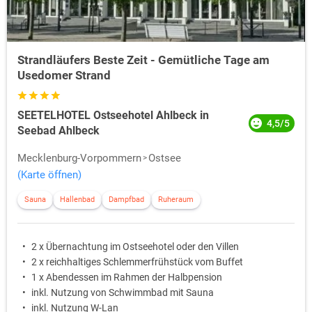
Strandläufers Beste Zeit - Gemütliche Tage am
Usedomer Strand
SEETELHOTEL Ostseehotel Ahlbeck in
4,5/5
Seebad Ahlbeck
Mecklenburg-Vorpommern
Ostsee
(Karte öffnen)
Sauna
Hallenbad
Dampfbad
Ruheraum
2 x Übernachtung im Ostseehotel oder den Villen
2 x reichhaltiges Schlemmerfrühstück vom Buffet
1 x Abendessen im Rahmen der Halbpension
inkl. Nutzung von Schwimmbad mit Sauna
inkl. Nutzung W-Lan