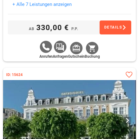
+ Alle 7 Leistungen anzeigen
330,00 €
DETAILS
AB
P.P.
Anrufen
Anfragen
Gutschein
Buchung
ID: 15624