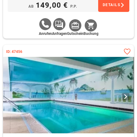
149,00 €
DETAILS
AB
P.P.
Anrufen
Anfragen
Gutschein
Buchung
ID: 47456