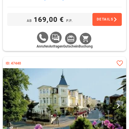
169,00 €
DETAILS
AB
P.P.
Anrufen
Anfragen
Gutschein
Buchung
ID: 47440