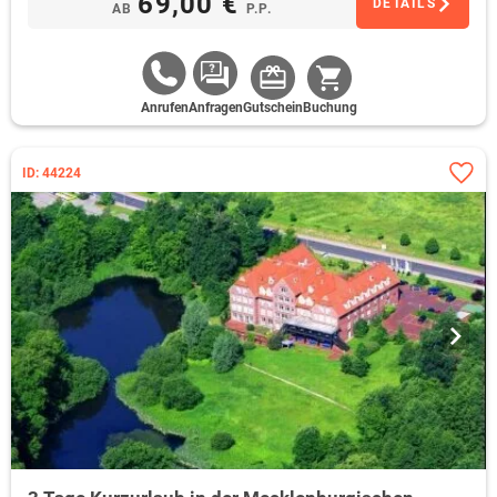
69,00 €
DETAILS
AB
P.P.
Anrufen
Anfragen
Gutschein
Buchung
ID: 44224