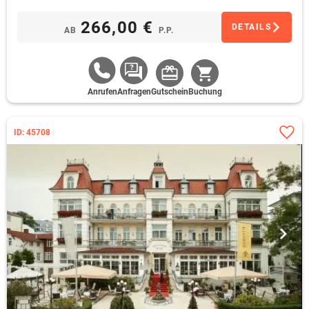
266,00 €
DETAILS
AB
P.P.
Anrufen
Anfragen
Gutschein
Buchung
ID: 45708