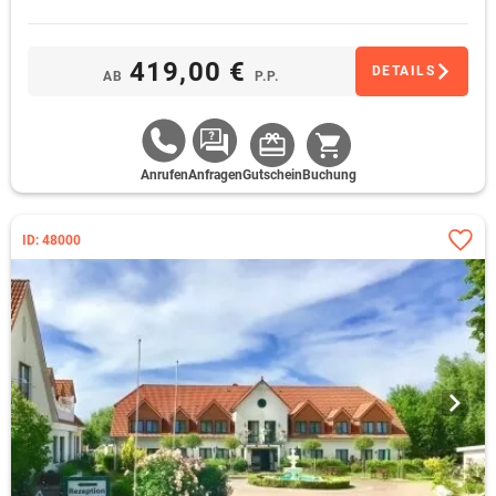
419,00 €
DETAILS
AB
P.P.
Anrufen
Anfragen
Gutschein
Buchung
ID: 48000