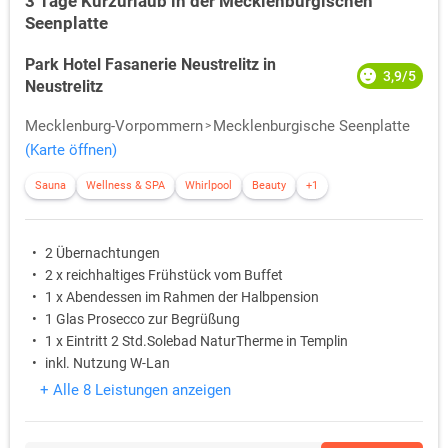
3 Tage Kurzurlaub in der Mecklenburgischen
Seenplatte
Park Hotel Fasanerie Neustrelitz in
3,9/5
Neustrelitz
Mecklenburg-Vorpommern
Mecklenburgische Seenplatte
(Karte öffnen)
Sauna
Wellness & SPA
Whirlpool
Beauty
+1
2 Übernachtungen
2 x reichhaltiges Frühstück vom Buffet
1 x Abendessen im Rahmen der Halbpension
1 Glas Prosecco zur Begrüßung
1 x Eintritt 2 Std.Solebad NaturTherme in Templin
inkl. Nutzung W-Lan
+ Alle 8 Leistungen anzeigen