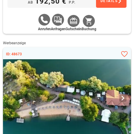
192,50 €
DETAILS
AB
P.P.
Anrufen
Anfragen
Gutschein
Buchung
Werbeanzeige
ID: 48673