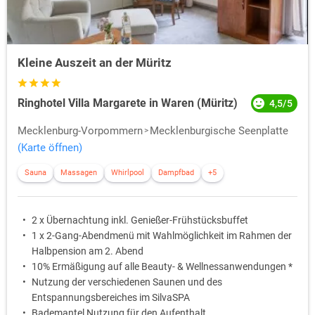
Kleine Auszeit an der Müritz
Ringhotel Villa Margarete in Waren (Müritz)
4,5/5
Mecklenburg-Vorpommern
Mecklenburgische Seenplatte
(Karte öffnen)
Sauna
Massagen
Whirlpool
Dampfbad
+5
2 x Übernachtung inkl. Genießer-Frühstücksbuffet
1 x 2-Gang-Abendmenü mit Wahlmöglichkeit im Rahmen der
Halbpension am 2. Abend
10% Ermäßigung auf alle Beauty- & Wellnessanwendungen *
Nutzung der verschiedenen Saunen und des
Entspannungsbereiches im SilvaSPA
Bademantel Nutzung für den Aufenthalt