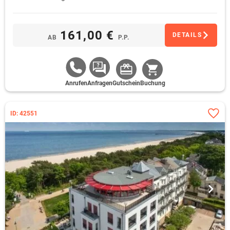
161,00 €
DETAILS
AB
P.P.
Anrufen
Anfragen
Gutschein
Buchung
ID: 42551