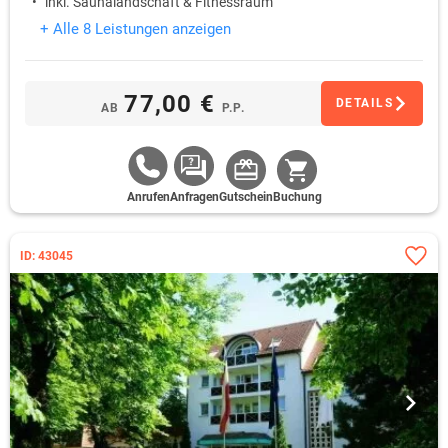
inkl. Saunalandschaft & Fitnessraum
+ Alle 8 Leistungen anzeigen
77,00 €
DETAILS
AB
P.P.
Anrufen
Anfragen
Gutschein
Buchung
ID: 43045