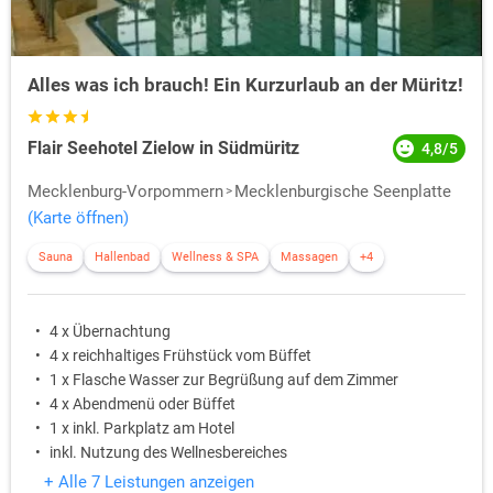
Alles was ich brauch! Ein Kurzurlaub an der Müritz!
Flair Seehotel Zielow in Südmüritz
4,8/5
Mecklenburg-Vorpommern
Mecklenburgische Seenplatte
(Karte öffnen)
Sauna
Hallenbad
Wellness & SPA
Massagen
+4
4 x Übernachtung
4 x reichhaltiges Frühstück vom Büffet
1 x Flasche Wasser zur Begrüßung auf dem Zimmer
4 x Abendmenü oder Büffet
1 x inkl. Parkplatz am Hotel
inkl. Nutzung des Wellnesbereiches
+ Alle 7 Leistungen anzeigen