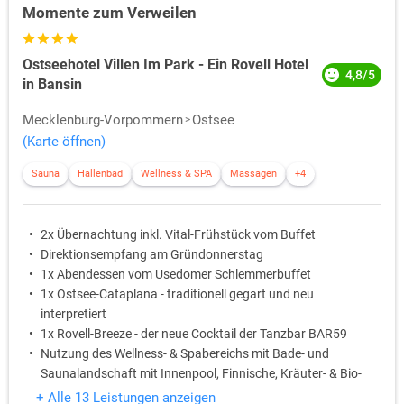
Momente zum Verweilen
Ostseehotel Villen Im Park - Ein Rovell Hotel
4,8/5
in Bansin
Mecklenburg-Vorpommern
Ostsee
(Karte öffnen)
Sauna
Hallenbad
Wellness & SPA
Massagen
+4
2x Übernachtung inkl. Vital-Frühstück vom Buffet
Direktionsempfang am Gründonnerstag
1x Abendessen vom Usedomer Schlemmerbuffet
1x Ostsee-Cataplana - traditionell gegart und neu
interpretiert
1x Rovell-Breeze - der neue Cocktail der Tanzbar BAR59
Nutzung des Wellness- & Spabereichs mit Bade- und
Saunalandschaft mit Innenpool, Finnische, Kräuter- & Bio-
Sauna, Salz-Lounge & Infrarotkabine
+ Alle 13 Leistungen anzeigen