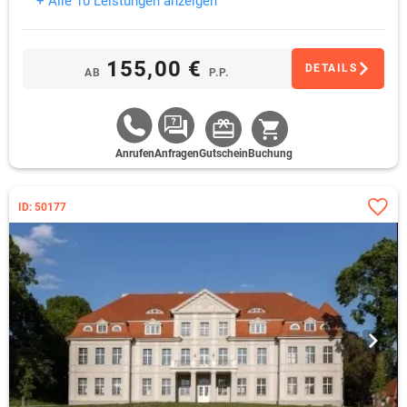
+ Alle 10 Leistungen anzeigen
155,00 €
DETAILS
AB
P.P.
Anrufen
Anfragen
Gutschein
Buchung
ID: 50177