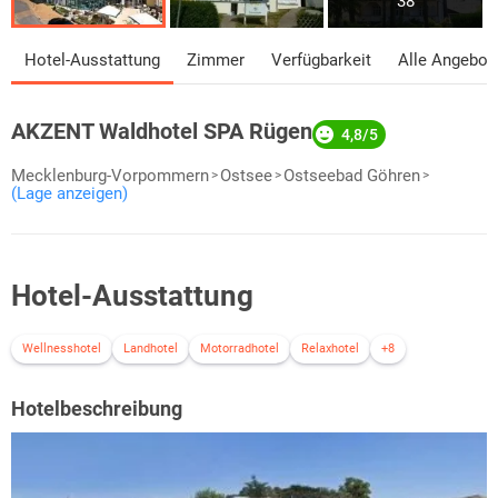
38
Hotel-Ausstattung
Zimmer
Verfügbarkeit
Alle Angebot
AKZENT Waldhotel SPA Rügen
4,8/5
Mecklenburg-Vorpommern
Ostsee
Ostseebad Göhren
(Lage anzeigen)
Hotel-Ausstattung
Wellnesshotel
Landhotel
Motorradhotel
Relaxhotel
+8
Hotelbeschreibung