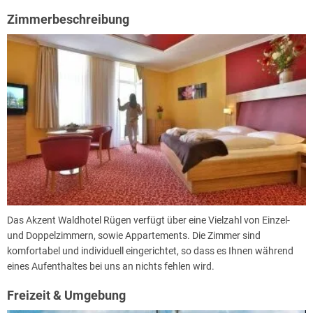
kulinarischer Höhepunkt für Sie wird.
Zimmerbeschreibung
Abends geht es dann zum „Auswerten" der Urlaubsabenteuer in unser
Restaurant Friesenstube. Facettenreiche Longdrinks, Träume von
Cocktails oder frisch gezapftes Bier aus der Region werden Ihnen
sicher schmecken.
Nehmen Sie Platz in unserem neuen Wintergarten "Panoramablick" -
der Name hält was er verspricht. Sie schauen von hier aus aufs Meer
und können phantastische Sonnenuntergänge erleben.
Das Akzent Waldhotel Rügen verfügt über eine Vielzahl von Einzel-
und Doppelzimmern, sowie Appartements. Die Zimmer sind
komfortabel und individuell eingerichtet, so dass es Ihnen während
eines Aufenthaltes bei uns an nichts fehlen wird.
Freizeit & Umgebung