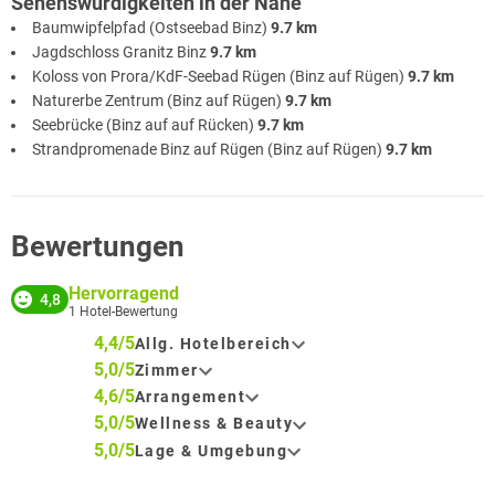
Sehenswürdigkeiten in der Nähe
Baumwipfelpfad (Ostseebad Binz)
9.7 km
Jagdschloss Granitz Binz
9.7 km
Koloss von Prora/KdF-Seebad Rügen (Binz auf Rügen)
9.7 km
Naturerbe Zentrum (Binz auf Rügen)
9.7 km
Seebrücke (Binz auf auf Rücken)
9.7 km
Strandpromenade Binz auf Rügen (Binz auf Rügen)
9.7 km
Bewertungen
Hervorragend
4,8
1
Hotel-Bewertung
4,4/5
Allg. Hotelbereich
5,0/5
Zimmer
4,6/5
Arrangement
5,0/5
Wellness & Beauty
5,0/5
Lage & Umgebung