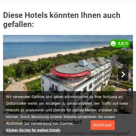
Diese Hotels könnten Ihnen auch
gefallen:
4,8/5
Wir
verwenden
Cookies
und
geben
Informationen
zu
Ihrer
Nutzung
an
Drittanbieter
weiter,
um
Anzeigen
zu
personalisieren,
den
Traffic
auf
diese
Website
zu
analysieren
und
Dienste
für
soziale
Medien
anbieten
zu
können.
Durch
Benutzung
unserer
Website
akzeptieren
Sie
unsere
Strandhotel Heringsdorf
Richtlinien
zur
Verwendung
von
Cookies.
Bestätigen
Klicken Sie hier für weitere Details
Mecklenburg-Vorpommern
Vorpommern
Seebad Heringsdorf