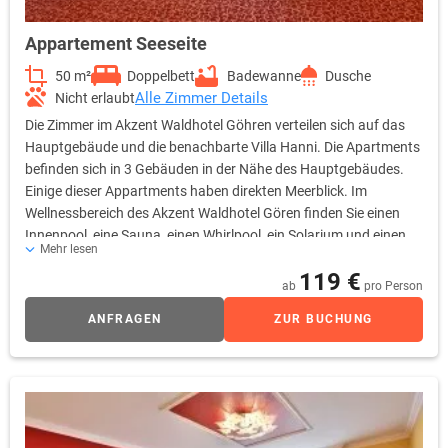
Appartement Seeseite
50 m²
Doppelbett
Badewanne
Dusche
Alle Zimmer Details
Nicht erlaubt
Die Zimmer im Akzent Waldhotel Göhren verteilen sich auf das
Hauptgebäude und die benachbarte Villa Hanni. Die Apartments
befinden sich in 3 Gebäuden in der Nähe des Hauptgebäudes.
Einige dieser Appartments haben direkten Meerblick. Im
Wellnessbereich des Akzent Waldhotel Gören finden Sie einen
Innenpool, eine Sauna, einen Whirlpool, ein Solarium und einen
Mehr lesen
Fitnessraum. In der Waldhotelanlage. Die Zimmer sind
119 €
komfortabel und individuell eingerichtet, so dass es Ihnen
ab
pro Person
während eines Aufenthaltes bei uns an nichts fehlen wird. Von
ANFRAGEN
ZUR BUCHUNG
zahlreichen Zimmern aus können Sie die Weiten der blauen
Ostsee erleben.