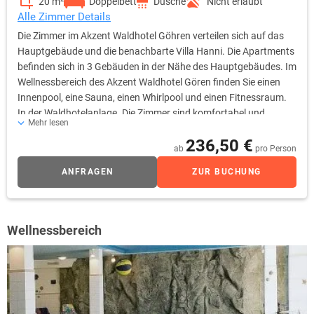
20 m²
Doppelbett
Dusche
Nicht erlaubt
Alle Zimmer Details
Die Zimmer im Akzent Waldhotel Göhren verteilen sich auf das
Hauptgebäude und die benachbarte Villa Hanni. Die Apartments
befinden sich in 3 Gebäuden in der Nähe des Hauptgebäudes. Im
Wellnessbereich des Akzent Waldhotel Gören finden Sie einen
Innenpool, eine Sauna, einen Whirlpool und einen Fitnessraum.
In der Waldhotelanlage. Die Zimmer sind komfortabel und
Mehr lesen
individuell eingerichtet, so dass es Ihnen während eines
236,50 €
Aufenthaltes bei uns an nichts fehlen wird.
ab
pro Person
ANFRAGEN
ZUR BUCHUNG
Wellnessbereich