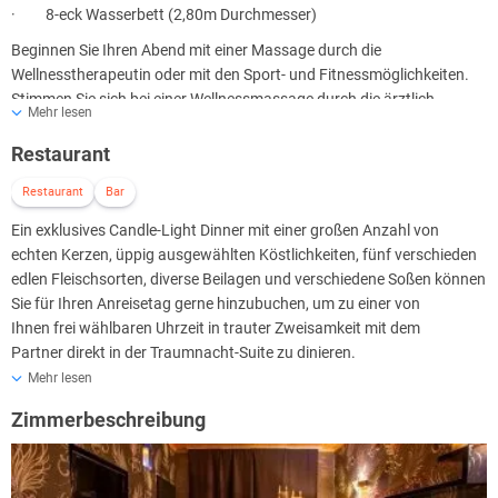
· 8-eck Wasserbett (2,80m Durchmesser)
Beginnen Sie Ihren Abend mit einer Massage durch die
Wellnesstherapeutin oder mit den Sport- und Fitnessmöglichkeiten.
Stimmen Sie sich bei einer Wellnessmassage durch die ärztlich
Mehr lesen
geprüfte Wellnesstherapeutin auf die kommende Nacht ein. Bitte
geben Sie die Wellnessmassage in der Buchung an.
Restaurant
Optional schauen Sie sich nach Ihrem Souper aus dem Whirlpool bei
Restaurant
Bar
einem Glas Champagner auf der rund 10m² großen Kinoleinwand
Ein exklusives Candle-Light Dinner mit einer großen Anzahl von
einen Fernsehfilm oder eine DVD (ebenso 3D möglich) in Dolby-Digital-
echten Kerzen, üppig ausgewählten Köstlichkeiten, fünf verschieden
Surround-Qualität an.
edlen Fleischsorten, diverse Beilagen und verschiedene Soßen können
Virtuell mit der Spielekonsole xBox 360 mit Bewegungssteuerung
Sie für Ihren Anreisetag gerne hinzubuchen, um zu einer von
Kinect; ein realer Spielspaß. Erleben Sie alternativ im nahegelegenen
Ihnen frei wählbaren Uhrzeit in trauter Zweisamkeit mit dem
Fitness- und Wellness-Studio sportliche Momente zu Zweit.
Partner direkt in der Traumnacht-Suite zu dinieren.
Somit brauchen Sie die Suite nicht mehr zu verlassen und stimmen
Mehr lesen
sich direkt bei Kerzenschein in Ruhe auf den gemeinsamen
Zimmerbeschreibung
Traum(nacht)- Abend ein. Das Dinner wird von einer herrlichen
Flasche Wein abgerundet. Aternativ dazu wird das ausgefallene
Traumnacht-Dinner mit einer Flasche Weißwein mit Tapas und