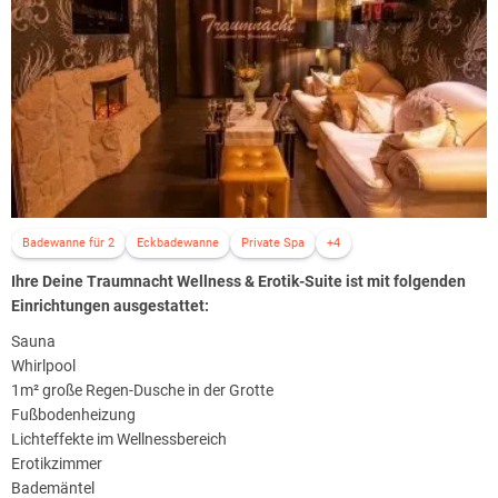
Antipasti angeboten. Eine üppige Anzahl köstlicher Beilagen wartet
auf Sie, ebenso in der Suite in trauter Zweisamkeit.
Restaurants befinden sich zahlreich in der Frankfurter Stadtmitte.
Diese sind bequem mit dem Auto oder der S-Bahn binnen 20 Minuten
vom Objekt, in einem Mischgebiet gelegen, zu erreichen.
Lassen Sie nach einer leidenschaftlichen Nacht im Liebesnest
Frankfurt Ihren amourösen Kurztrip am nächsten Morgen bei einem
ausgiebigen Frühstück noch einmal Revue passieren.
Badewanne für 2
Eckbadewanne
Private Spa
+4
Ihre Deine Traumnacht Wellness & Erotik-Suite ist mit folgenden
Einrichtungen ausgestattet:
Sauna
Whirlpool
1m² große Regen-Dusche in der Grotte
Fußbodenheizung
Lichteffekte im Wellnessbereich
Erotikzimmer
Bademäntel