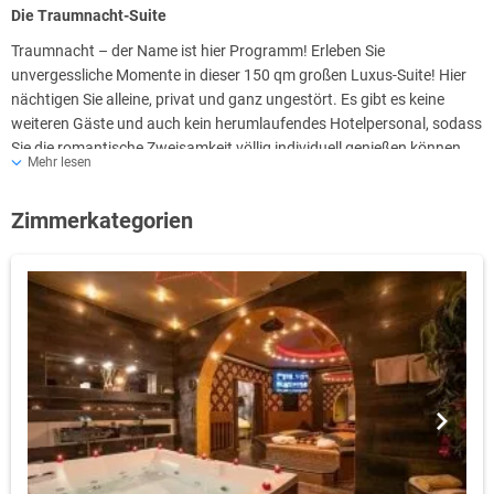
Die Traumnacht-Suite
Traumnacht – der Name ist hier Programm! Erleben Sie
unvergessliche Momente in dieser 150 qm großen Luxus-Suite! Hier
nächtigen Sie alleine, privat und ganz ungestört. Es gibt es keine
weiteren Gäste und auch kein herumlaufendes Hotelpersonal, sodass
Sie die romantische Zweisamkeit völlig individuell genießen können.
Mehr lesen
Luxuriös, romantisch, einzigartig – die Traumnacht-Suite am
Stadtrand von Frankfurt am Main gelegen, bietet Verliebten ein ganz
Zimmerkategorien
besonderes Ambiente für gemeinsame Zeit zu Zweit!
Auf zwei Etagen erleben Sie die Perfektion aus Wellness, Erotik und
Multimedia. Diese Luxus-Suite wurde mit viel Liebe zum Detail
ausgestattet und lässt keine Wünsche offen. Entspannen Sie mit
Ihrer Partnerin oder Ihrem Partner in der Sauna oder genießen Sie aus
dem Whirlpool mit einem Glas Champagner in der Hand den Blick auf
die Kinoleinwand. Ein 8-Eck Riesen Wasserbett lädt zum kuscheln und
träumen ein und die Grottenregendusche ist ebenfalls ein Erlebnis.
Eine einzigartig ausgestattete Liebes-Lounge bietet Ihnen die
Möglichkeit Ihrer Fantasie freien Lauf zu lassen und Neues