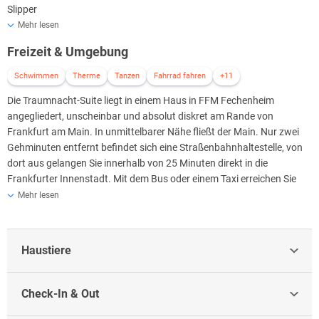
Slipper
Beauty Cases Markenprodukte (Duschgel, Bodylotion, Shampoo,
Mehr lesen
Haargel, Zahnbürste, Zahnpasta, Seife, Kamm, Schuhpolierer,
Freizeit & Umgebung
Rasierer, Rasiergel, Duschhaube, Wattestäbchen und Pads, Kondom,
Gleitgel, Ob-Tampon, Desinfektionstuch, Whirlpool Badezusatz,
Schwimmen
Therme
Tanzen
Fahrrad fahren
+11
teilw.optional)
Die Traumnacht-Suite liegt in einem Haus in FFM Fechenheim
Fön
angegliedert, unscheinbar und absolut diskret am Rande von
Regenschirm
Frankfurt am Main. In unmittelbarer Nähe fließt der Main. Nur zwei
Außenbereich
Gehminuten entfernt befindet sich eine Straßenbahnhaltestelle, von
8eck-Wasserbett
dort aus gelangen Sie innerhalb von 25 Minuten direkt in die
Erotisch ausgestattetes Liebeszimmer
Frankfurter Innenstadt. Mit dem Bus oder einem Taxi erreichen Sie
Liebesschaukel
ebenfalls mühelos die Sehenswürdigkeiten und Restaurants der
Mehr lesen
Spezialequipment
Stadt. Die Bus- und Bahnanschlüsse an die Anlage sind
Liebes-Schaukelbrett
hervorragend. Die Stationen sind gut beschildert und leicht zu finden,
Stimmungstoys
Sie werden sich mühelos zurechtfinden können. Die Suite ist keinem
Spiegelzimmer/ Ruheraum
Haustiere
Hotelbetrieb angeschlossen. Sie nutzen das Appartement, welches
Riesen Liegekissen (Spielwiese)
über einen eigenen Eingang verfügt und sich in einem Haus mit
2D/3D HD-Camcorder (drehen Sie Ihren eigenen Film)*
mehreren Pateien befindet, alleine mit dem Partner in trauter
DVD-Rohlinge*
Check-In & Out
Zweisamkeit. Es werden keine erotischen Dienstleistungen angeboten
Extra große Kinoleinwände *