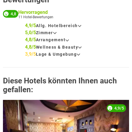
Hervorragend
4,8
11
Hotel-Bewertungen
4,9/5
Allg. Hotelbereich
5,0/5
Zimmer
4,8/5
Arrangement
4,8/5
Wellness & Beauty
3,9/5
Lage & Umgebung
Diese Hotels könnten Ihnen auch
gefallen:
4,9/5