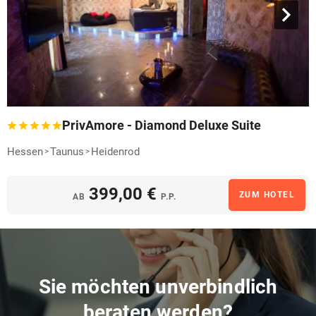
PrivAmore - Diamond Deluxe Suite
Hessen
Taunus
Heidenrod
399,00 €
ZUM HOTEL
AB
P.P.
Sie möchten unverbindlich
beraten werden?