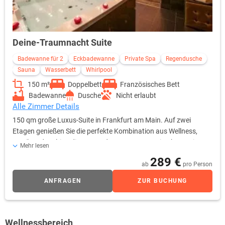
auszuprobieren.
Für Nachtschwärmer ist die Luxus-Suite der ideale Ausgangspunkt
um das aufregende Nachtleben der Partymetropole Frankfurts zu
erkunden. Ein exklusives Luxus-Frühstück mit Champagner rundet
Deine-Traumnacht Suite
Ihren Aufenthalt perfekt ab. Genießen Sie ein Erlebnis der Extraklasse
Badewanne für 2
Eckbadewanne
Private Spa
Regendusche
mit vielen Momenten, die für Sie unvergesslich bleiben!
Sauna
Wasserbett
Whirlpool
150 m²
Doppelbett
Französisches Bett
Badewanne
Dusche
Nicht erlaubt
Alle Zimmer Details
150 qm große Luxus-Suite in Frankfurt am Main. Auf zwei
Etagen genießen Sie die perfekte Kombination aus Wellness,
Erotik und Multimedia-Anwendung - Nur zu zweit, ohne weitere
Mehr lesen
Gäste.
289 €
ab
pro Person
ANFRAGEN
ZUR BUCHUNG
Wellnessbereich