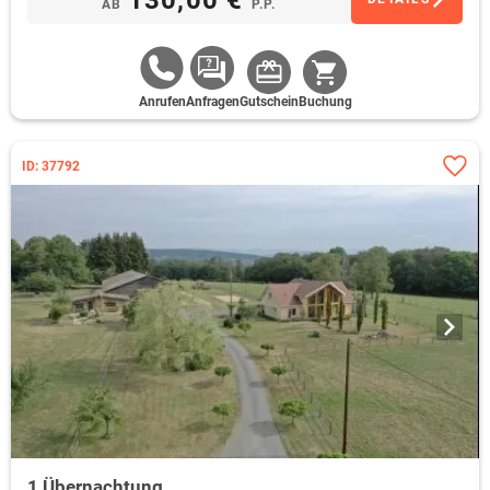
AB
P.P.
Anrufen
Anfragen
Gutschein
Buchung
ID: 37792
1 Übernachtung