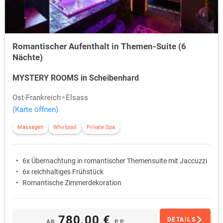
Romantischer Aufenthalt in Themen-Suite (6
Nächte)
MYSTERY ROOMS in Scheibenhard
Ost-Frankreich
Elsass
(Karte öffnen)
Massagen
Whirlpool
Private Spa
6x Übernachtung in romantischer Themensuite mit Jaccuzzi
6x reichhaltiges Frühstück
Romantische Zimmerdekoration
780,00 €
DETAILS
AB
P.P.