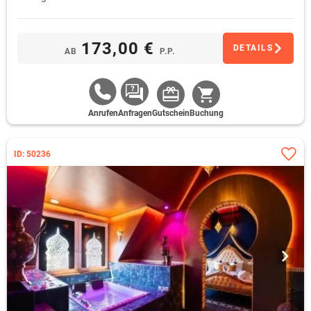
173,00 €
DETAILS
AB
P.P.
Anrufen
Anfragen
Gutschein
Buchung
ID: 50236