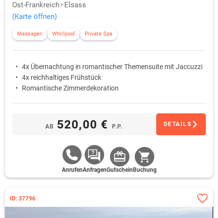
Ost-Frankreich
Elsass
(Karte öffnen)
Massagen
Whirlpool
Private Spa
4x Übernachtung in romantischer Themensuite mit Jaccuzzi
4x reichhaltiges Frühstück
Romantische Zimmerdekoration
520,00 €
DETAILS
AB
P.P.
Anrufen
Anfragen
Gutschein
Buchung
ID: 37796