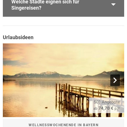
Welche Städte eignen sich für
Singereisen?
Urlaubsideen
501 Angebote
74,70 €
ab
p.P.
WELLNESSWOCHENENDE IN BAYERN