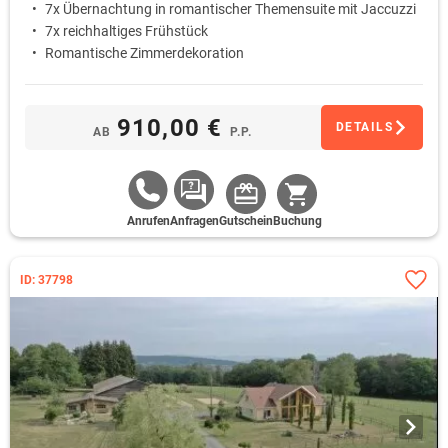
7x Übernachtung in romantischer Themensuite mit Jaccuzzi
7x reichhaltiges Frühstück
Romantische Zimmerdekoration
910,00 €
DETAILS
AB
P.P.
Anrufen
Anfragen
Gutschein
Buchung
ID: 37798