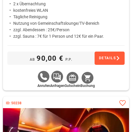
2 x Übernachtung
kostenfreies WLAN
Tägliche Reinigung
Nutzung von Gemeinschaftslounge/TV-Bereich
zzgl. Abendessen : 25€/Person
zzgl. Sauna : 7€ für 1 Person und 12€ für ein Paar.
90,00 €
DETAILS
AB
P.P.
Anrufen
Anfragen
Gutschein
Buchung
ID: 50238