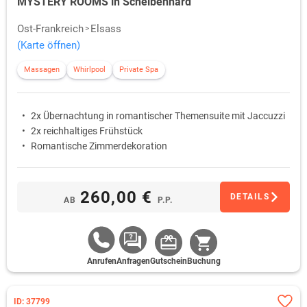
MYSTERY ROOMS in Scheibenhard
Ost-Frankreich
Elsass
(Karte öffnen)
Massagen
Whirlpool
Private Spa
2x Übernachtung in romantischer Themensuite mit Jaccuzzi
2x reichhaltiges Frühstück
Romantische Zimmerdekoration
260,00 €
DETAILS
AB
P.P.
Anrufen
Anfragen
Gutschein
Buchung
ID: 37799