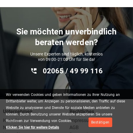
Sie möchten unverbindlich
beraten werden?
Unsere Experten sind täglich, kostenlos
von 09:00-21:00 Uhr für Sie da!
02065 / 49 ‌99 116
Wir
verwenden
Cookies
und
geben
Informationen
zu
Ihrer
Nutzung
an
Drittanbieter
weiter,
um
Anzeigen
zu
personalisieren,
den
Traffic
auf
diese
Website
zu
analysieren
und
Dienste
für
soziale
Medien
anbieten
zu
Unternehmen
Rechtliches
können.
Durch
Benutzung
unserer
Website
akzeptieren
Sie
unsere
Kontakt
Impressum
Richtlinien
zur
Verwendung
von
Cookies.
Bestätigen
Newsletter
AGB
Klicken Sie hier für weitere Details