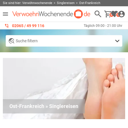
Sie sind hier:
Verwöhnwochenende
Singlereisen
Ost-Frankreich
0
0
02065 / 49 ‌99 116
Täglich 09:00 - 21:00 Uhr
Suche filtern
Ost-Frankreich » Singlereisen