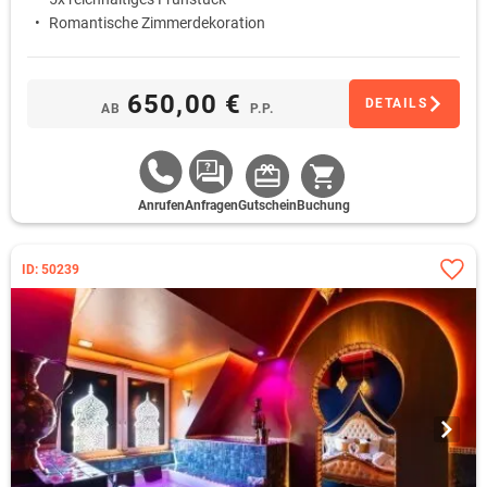
Romantische Zimmerdekoration
650,00 €
DETAILS
AB
P.P.
Anrufen
Anfragen
Gutschein
Buchung
ID: 50239