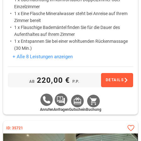
Einzelzimmer
1 x Eine Flasche Mineralwasser steht bei Anreise auf Ihrem
Zimmer bereit
1 x Flauschige Bademäntel finden Sie für die Dauer des
Aufenthaltes auf Ihrem Zimmer
1 x Entspannen Sie bei einer wohltuenden Rückenmassage
(30 Min.)
1 x Nutzen Sie nach Lust und Laune im Rahmen der
+ Alle 8 Leistungen anzeigen
Öffnungszeiten den hoteleigenen Freizeit- und
Wellnessbereich
1 x Genießen Sie am Abend ein 3-Gänge-Menü
220,00 €
DETAILS
AB
P.P.
Anrufen
Anfragen
Gutschein
Buchung
ID: 35721