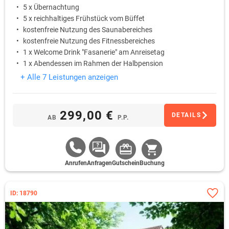
5 x Übernachtung
5 x reichhaltiges Frühstück vom Büffet
kostenfreie Nutzung des Saunabereiches
kostenfreie Nutzung des Fitnessbereiches
1 x Welcome Drink "Fasanerie" am Anreisetag
1 x Abendessen im Rahmen der Halbpension
+ Alle 7 Leistungen anzeigen
299,00 €
DETAILS
AB
P.P.
Anrufen
Anfragen
Gutschein
Buchung
ID: 18790