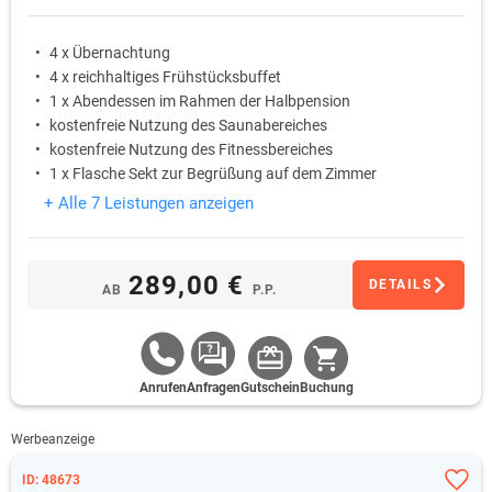
4 x Übernachtung
4 x reichhaltiges Frühstücksbuffet
1 x Abendessen im Rahmen der Halbpension
kostenfreie Nutzung des Saunabereiches
kostenfreie Nutzung des Fitnessbereiches
1 x Flasche Sekt zur Begrüßung auf dem Zimmer
+ Alle 7 Leistungen anzeigen
289,00 €
DETAILS
AB
P.P.
Anrufen
Anfragen
Gutschein
Buchung
Werbeanzeige
ID: 48673