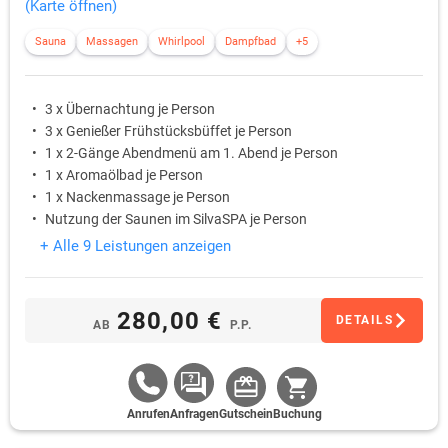
(Karte öffnen)
Sauna
Massagen
Whirlpool
Dampfbad
+5
3 x Übernachtung je Person
3 x Genießer Frühstücksbüffet je Person
1 x 2-Gänge Abendmenü am 1. Abend je Person
1 x Aromaölbad je Person
1 x Nackenmassage je Person
Nutzung der Saunen im SilvaSPA je Person
+ Alle 9 Leistungen anzeigen
280,00 €
DETAILS
AB
P.P.
Anrufen
Anfragen
Gutschein
Buchung