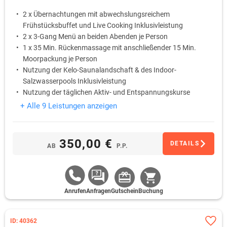
2 x Übernachtungen mit abwechslungsreichem
Frühstücksbuffet und Live Cooking Inklusivleistung
2 x 3-Gang Menü an beiden Abenden je Person
1 x 35 Min. Rückenmassage mit anschließender 15 Min.
Moorpackung je Person
Nutzung der Kelo-Saunalandschaft & des Indoor-
Salzwasserpools Inklusivleistung
Nutzung der täglichen Aktiv- und Entspannungskurse
Inklusivleistung
+ Alle 9 Leistungen anzeigen
1 x Flasche Mineralwasser
350,00 €
DETAILS
AB
P.P.
Anrufen
Anfragen
Gutschein
Buchung
ID: 40362