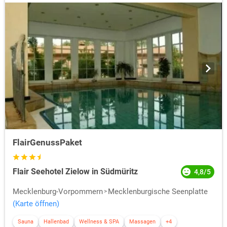
FlairGenussPaket
Flair Seehotel Zielow in Südmüritz
4,8/5
Mecklenburg-Vorpommern
Mecklenburgische Seenplatte
(Karte öffnen)
Sauna
Hallenbad
Wellness & SPA
Massagen
+4