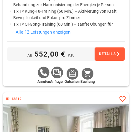
Behandlung zur Harmonisierung der Energien je Person
1 x 1× Kung-Fu-Training (60 Min.) – Aktivierung von Kraft,
Beweglichkeit und Fokus pro Zimmer
1 x 1× Qi-Gong-Training (60 Min.) – sanfte Übungen für
innere Balance und tiefe Entspannung pro Zimmer
+ Alle 12 Leistungen anzeigen
Nutzung der Kelo-Saunalandschaft & des Indoor-
Salzwasserpools Inklusivleistung
552,00 €
DETAILS
AB
P.P.
Anrufen
Anfragen
Gutschein
Buchung
ID: 13812