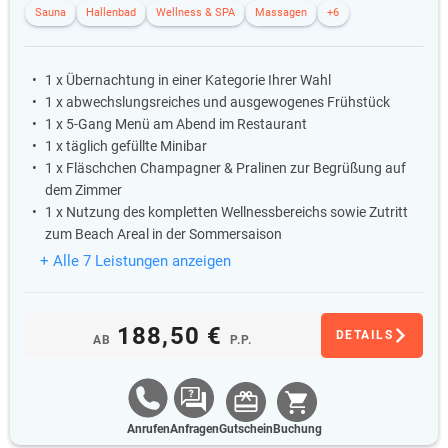
Sauna
Hallenbad
Wellness & SPA
Massagen
+6
1 x Übernachtung in einer Kategorie Ihrer Wahl
1 x abwechslungsreiches und ausgewogenes Frühstück
1 x 5-Gang Menü am Abend im Restaurant
1 x täglich gefüllte Minibar
1 x Fläschchen Champagner & Pralinen zur Begrüßung auf
dem Zimmer
1 x Nutzung des kompletten Wellnessbereichs sowie Zutritt
zum Beach Areal in der Sommersaison
+ Alle 7 Leistungen anzeigen
188,50 €
DETAILS
AB
P.P.
Anrufen
Anfragen
Gutschein
Buchung