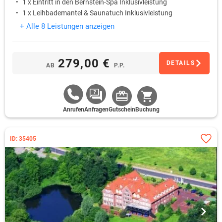
1 x Eintritt in den Bernstein-Spa Inklusivleistung
1 x Leihbademantel & Saunatuch Inklusivleistung
+ Alle 8 Leistungen anzeigen
279,00 €
DETAILS
AB
P.P.
Anrufen
Anfragen
Gutschein
Buchung
ID: 35405