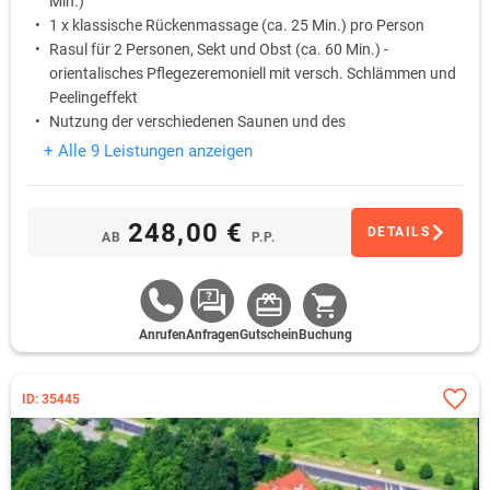
Min.)
1 x klassische Rückenmassage (ca. 25 Min.) pro Person
Rasul für 2 Personen, Sekt und Obst (ca. 60 Min.) -
orientalisches Pflegezeremoniell mit versch. Schlämmen und
Peelingeffekt
Nutzung der verschiedenen Saunen und des
Entspannungsbereiches im SilvaSPA
+ Alle 9 Leistungen anzeigen
Bademantel während des Aufenthaltes
248,00 €
DETAILS
AB
P.P.
Anrufen
Anfragen
Gutschein
Buchung
ID: 35445