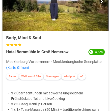
Body, Mind & Soul
Hotel Bornmühle in Groß Nemerow
4,5/5
Mecklenburg-Vorpommern
Mecklenburgische Seenplatte
(Karte öffnen)
Sauna
Wellness & SPA
Massagen
Whirlpool
+6
3 x Übernachtungen mit abwechslungsreichem
Frühstücksbuffet und Live Cooking
3 x 3-Gang Menü je Person
1 x 1× Tuina-Massage (50 Min.) – traditionelle chinesische