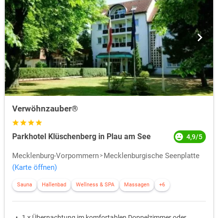
Verwöhnzauber®
Parkhotel Klüschenberg in Plau am See
4,9/5
Mecklenburg-Vorpommern
Mecklenburgische Seenplatte
(Karte öffnen)
Sauna
Hallenbad
Wellness & SPA
Massagen
+6
1 x Übernachtung im komfortablen Doppelzimmer oder