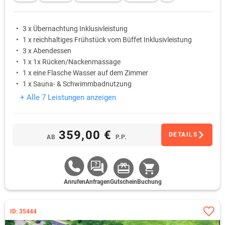
3 x Übernachtung Inklusivleistung
1 x reichhaltiges Frühstück vom Büffet Inklusivleistung
3 x Abendessen
1 x 1x Rücken/Nackenmassage
1 x eine Flasche Wasser auf dem Zimmer
1 x Sauna- & Schwimmbadnutzung
+ Alle 7 Leistungen anzeigen
359,00 €
DETAILS
AB
P.P.
Anrufen
Anfragen
Gutschein
Buchung
ID: 35444