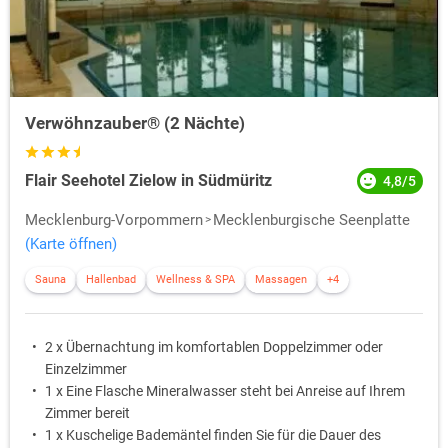
Verwöhnzauber® (2 Nächte)
Flair Seehotel Zielow in Südmüritz
4,8/5
Mecklenburg-Vorpommern
Mecklenburgische Seenplatte
(Karte öffnen)
Sauna
Hallenbad
Wellness & SPA
Massagen
+4
2 x Übernachtung im komfortablen Doppelzimmer oder
Einzelzimmer
1 x Eine Flasche Mineralwasser steht bei Anreise auf Ihrem
Zimmer bereit
1 x Kuschelige Bademäntel finden Sie für die Dauer des