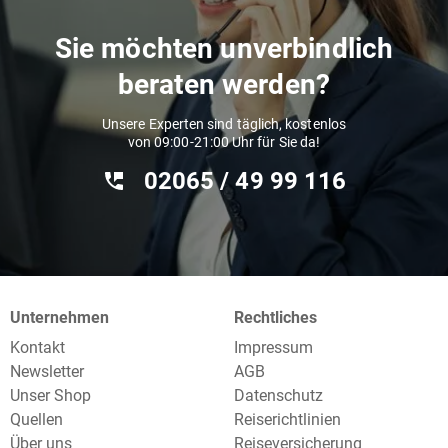
Sie möchten unverbindlich
beraten werden?
Unsere Experten sind täglich, kostenlos
von 09:00-21:00 Uhr für Sie da!
02065 / 49 ‌99 116
Unternehmen
Rechtliches
Kontakt
Impressum
Newsletter
AGB
Unser Shop
Datenschutz
Quellen
Reiserichtlinien
Über uns
Reiseversicherung