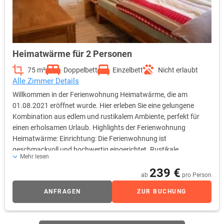
Heimatwärme für 2 Personen
75 m²
Doppelbett
Einzelbett
Nicht erlaubt
Alle Zimmer Details
Willkommen in der Ferienwohnung Heimatwärme, die am
01.08.2021 eröffnet wurde. Hier erleben Sie eine gelungene
Kombination aus edlem und rustikalem Ambiente, perfekt für
einen erholsamen Urlaub. Highlights der Ferienwohnung
Heimatwärme: Einrichtung: Die Ferienwohnung ist
geschmackvoll und hochwertig eingerichtet. Rustikale
Mehr lesen
Holzmöbel und edle Dekorationen schaffen eine gemütliche
239 €
Atmosphäre. Kaminofen: Der Kaminofen sorgt nicht nur für
ab
pro Person
wohlige Wärme, sondern auch für eine besonders heimelige
ANFRAGEN
ZUR BUCHUNG
Stimmung, ideal für entspannte Abende. Ambiente: Die
Verbindung von rustikalem Charme und eleganten Details
verleiht der Wohnung eine einzigartige Note, die Sie begeistern