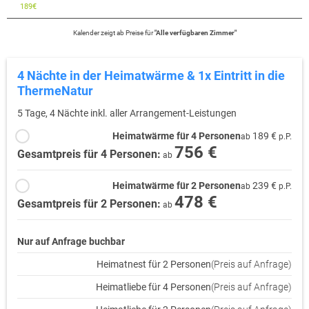
189
€
🎭 Kultur & Handwerk: Vom Puppenmuseum in Neustadt bei Coburg
bis hin zum Coburger Landestheater – die Region ist reich an
Kalender zeigt
ab
Preise für
"
Alle verfügbaren Zimmer
"
Tradition.
💚 Fazit
4 Nächte in der Heimatwärme & 1x Eintritt in die
Die Region Coburg.Rennsteig rund um Bad Rodach ist ideal für alle,
ThermeNatur
die Ruhe, Natur, Gesundheit und Kultur suchen – ohne
5 Tage, 4 Nächte inkl. aller Arrangement-Leistungen
Massentourismus, aber mit viel Charme. Ein Ort zum Durchatmen,
Entdecken und Genießen.
Heimatwärme für 4 Personen
189 €
ab
p.P.
756 €
Gesamtpreis für 4 Personen:
ab
Heimatwärme für 2 Personen
239 €
ab
p.P.
478 €
Gesamtpreis für 2 Personen:
ab
Nur auf Anfrage buchbar
Heimatnest für 2 Personen
(Preis auf Anfrage)
Heimatliebe für 4 Personen
(Preis auf Anfrage)