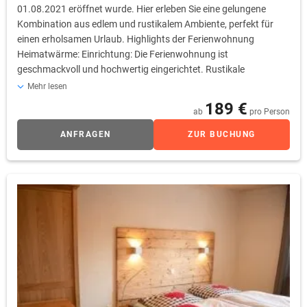
01.08.2021 eröffnet wurde. Hier erleben Sie eine gelungene
Kombination aus edlem und rustikalem Ambiente, perfekt für
einen erholsamen Urlaub. Highlights der Ferienwohnung
Heimatwärme: Einrichtung: Die Ferienwohnung ist
geschmackvoll und hochwertig eingerichtet. Rustikale
Holzmöbel und edle Dekorationen schaffen eine gemütliche
Mehr lesen
Atmosphäre. Kaminofen: Der Kaminofen sorgt nicht nur für
189 €
ab
pro Person
wohlige Wärme, sondern auch für eine besonders heimelige
Stimmung, ideal für entspannte Abende. Ambiente: Die
ANFRAGEN
ZUR BUCHUNG
Verbindung von rustikalem Charme und eleganten Details
verleiht der Wohnung eine einzigartige Note, die Sie begeistern
wird. Erleben Sie Heimatwärme in ihrer schönsten Form und
genießen Sie Ihren Aufenthalt in dieser einladenden
Ferienwohnung.