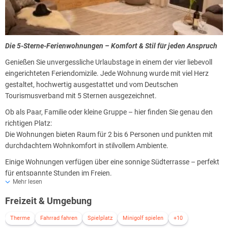
Die 5-Sterne-Ferienwohnungen – Komfort & Stil für jeden Anspruch
Genießen Sie unvergessliche Urlaubstage in einem der vier liebevoll
eingerichteten Feriendomizile. Jede Wohnung wurde mit viel Herz
gestaltet, hochwertig ausgestattet und vom Deutschen
Tourismusverband mit 5 Sternen ausgezeichnet.
Ob als Paar, Familie oder kleine Gruppe – hier finden Sie genau den
richtigen Platz:
Die Wohnungen bieten Raum für 2 bis 6 Personen und punkten mit
durchdachtem Wohnkomfort in stilvollem Ambiente.
Einige Wohnungen verfügen über eine sonnige Südterrasse – perfekt
für entspannte Stunden im Freien.
Mehr lesen
Ein besonderes Highlight: Eine der Wohnungen bietet eine exklusive
Freizeit & Umgebung
Dachterrasse mit ca. 107 m² – Ihre private Wohlfühloase über den
Dächern.
Therme
Fahrrad fahren
Spielplatz
Minigolf spielen
+10