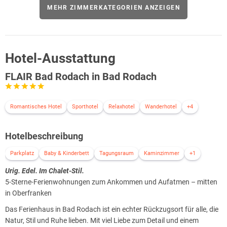
wird. Erleben Sie Heimatwärme in ihrer schönsten Form und
MEHR ZIMMERKATEGORIEN ANZEIGEN
genießen Sie Ihren Aufenthalt in dieser einladenden
Ferienwohnung.
Hotel-Ausstattung
FLAIR Bad Rodach in Bad Rodach
Romantisches Hotel
Sporthotel
Relaxhotel
Wanderhotel
+4
Hotelbeschreibung
Parkplatz
Baby & Kinderbett
Tagungsraum
Kaminzimmer
+1
Urig. Edel. Im Chalet-Stil.
5-Sterne-Ferienwohnungen zum Ankommen und Aufatmen – mitten
in Oberfranken
Das Ferienhaus in Bad Rodach ist ein echter Rückzugsort für alle, die
Natur, Stil und Ruhe lieben. Mit viel Liebe zum Detail und einem