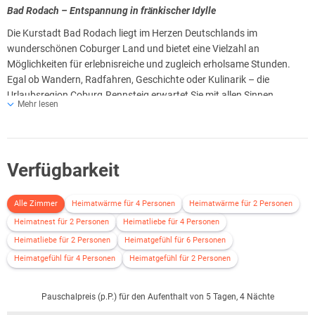
Alle Terrassen und Wohnungen stehen zur alleinigen Nutzung zur
Bad Rodach – Entspannung in fränkischer Idylle
Verfügung – für maximale Privatsphäre und Erholung.
Die Kurstadt Bad Rodach liegt im Herzen Deutschlands im
Ihr Gastgeber legt Wert auf ein angenehmes Wohnklima:
wunderschönen Coburger Land und bietet eine Vielzahl an
Alle Wohnungen sind Nichtraucher-Unterkünfte – auch auf den
Möglichkeiten für erlebnisreiche und zugleich erholsame Stunden.
Terrassen. Für Gäste, die dennoch nicht ganz auf ihre Zigarette
Egal ob Wandern, Radfahren, Geschichte oder Kulinarik – die
verzichten möchten, steht ein gemütlich gestalteter Raucherbereich
Urlaubsregion Coburg.Rennsteig erwartet Sie mit allen Sinnen.
im Innenhof zur Verfügung.
Mehr lesen
Bad Rodach ist ein staatlich anerkanntes Thermalbad mit
historischem Stadtkern, gepflegten Fachwerkhäusern und
gemütlichem Flair. Besonders bekannt ist der Ort für die
ThermeNatur, ein beliebtes Wellnessziel mit heilkräftigem
Verfügbarkeit
Thermalwasser aus einer über 1.000 Meter tiefen Quelle – ideal für
Erholungssuchende, Gesundheitsurlauber und Genießer.
Alle Zimmer
Heimatwärme für 4 Personen
Heimatwärme für 2 Personen
Neben der Therme locken Kurparks, gut ausgebaute Wander- und
Heimatnest für 2 Personen
Heimatliebe für 4 Personen
Radwege sowie kleine Cafés und regionale Gastronomie. Die
Heimatliebe für 2 Personen
Heimatgefühl für 6 Personen
historische Altstadt, Nachtwächterführungen und die fränkische
Heimatgefühl für 4 Personen
Heimatgefühl für 2 Personen
Lebenslust lassen Ihre Urlaubszeit in Bad Rodach unvergesslich
werden.
Pauschalpreis (p.P.) für den Aufenthalt von 5 Tagen, 4 Nächte