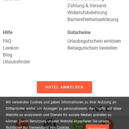
Zahlung & Versand
Widerrufsbelehrung
Barrierefreiheitserklärung
Hilfe
Gutscheine
FAQ
Urlaubsgutschein einlösen
Lexikon
Reisegutschein bestellen
Blog
Urlaubsfinder
HOTEL ANMELDEN
Wir
verwenden
Cookies
und
geben
Informationen
zu
Ihrer
Nutzung
an
189 €
Drittanbieter
weiter,
um
Anzeigen
zu
personalisieren,
den
Traffic
auf
diese
5 Tage, 4 Nächte
ab
p.P.
Website
zu
analysieren
und
Dienste
für
soziale
Medien
anbieten
zu
können.
Durch
Benutzung
unserer
Website
akzeptieren
Sie
unsere
Empfehlungen:
Richtlinien
zur
Verwendung
von
Cookies.