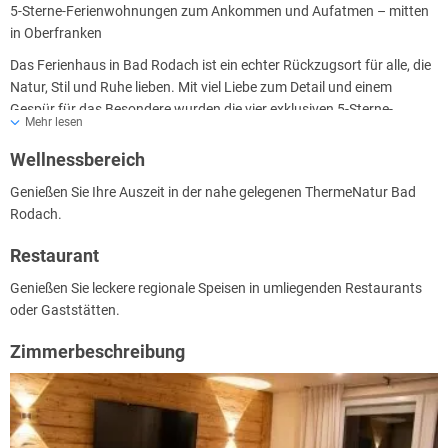
5-Sterne-Ferienwohnungen zum Ankommen und Aufatmen – mitten
in Oberfranken
Das Ferienhaus in Bad Rodach ist ein echter Rückzugsort für alle, die
Natur, Stil und Ruhe lieben. Mit viel Liebe zum Detail und einem
Gespür für das Besondere wurden die vier exklusiven 5-Sterne-
Mehr lesen
Ferienwohnungen im gemütlich-eleganten Chalet-Stil eingerichtet –
eine perfekte Mischung aus uriger Wohlfühlatmosphäre und
Wellnessbereich
modernem Komfort.
Genießen Sie Ihre Auszeit in der nahe gelegenen ThermeNatur Bad
Jede Wohnung hat ihren eigenen Charakter und Namen – bewusst
Rodach.
gewählt, mit einer Geschichte dahinter.
Ob zu zweit oder mit bis zu sechs Personen: Hier findet jeder seinen
Restaurant
Lieblingsplatz zum Entspannen, Abschalten und Genießen.
Genießen Sie leckere regionale Speisen in umliegenden Restaurants
Besonderes Highlight: Die großzügige Kaminstube für bis zu 16
oder Gaststätten.
Personen lädt zu geselligen Abenden mit Freunden oder Familie ein –
am warmen Grundofen, mit einem Glas Wein und guten Gesprächen.
Zimmerbeschreibung
Direkt am Grünen Band gelegen – dem längsten Biotopverbund
Europas – ist das Haus ein idealer Ausgangspunkt für Wanderer,
Naturfreunde und Radfahrer. Für alle Radbegeisterten gibt es eine
eigens eingerichtete abschließbare Fahrradhütte mit viel Platz für