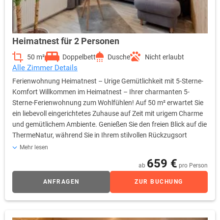
Heimatnest für 2 Personen
50 m²
Doppelbett
Dusche
Nicht erlaubt
Alle Zimmer Details
Ferienwohnung Heimatnest – Urige Gemütlichkeit mit 5-Sterne-
Komfort Willkommen im Heimatnest – Ihrer charmanten 5-
Sterne-Ferienwohnung zum Wohlfühlen! Auf 50 m² erwartet Sie
ein liebevoll eingerichtetes Zuhause auf Zeit mit urigem Charme
und gemütlichem Ambiente. Genießen Sie den freien Blick auf die
ThermeNatur, während Sie in Ihrem stilvollen Rückzugsort
entspannen. Die Wohnung verfügt über eine voll ausgestattete
Mehr lesen
Küche, in der Sie nach Herzenslust kochen können. Im
659 €
ab
pro Person
wohnlichen Wohnzimmer sorgt ein moderner Flachbild-TV für
Unterhaltung in entspannter Atmosphäre. Das Schlafzimmer ist
ANFRAGEN
ZUR BUCHUNG
mit einem komfortablen Doppelbett und ebenfalls einem
Flachbild-TV ausgestattet – ideal für ruhige Nächte und
entspannte Morgenstunden. Das moderne Bad mit Dusche