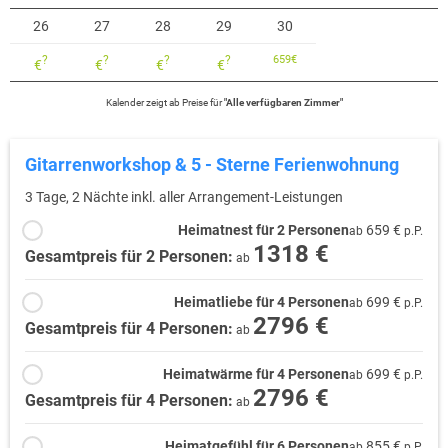
Streifzügen ein.
26
27
28
29
30
🍽️ Kulinarik & Braukultur: Fränkische und thüringische Küche treffen
?
?
?
?
659
€
€
€
€
€
sich – deftige Brotzeiten, Bratwürste, Klöße und regionale Biere sind
Pflicht.
Kalender zeigt
ab
Preise für
"
Alle verfügbaren Zimmer
"
🎭 Kultur & Handwerk: Vom Puppenmuseum in Neustadt bei Coburg
bis hin zum Coburger Landestheater – die Region ist reich an
Gitarrenworkshop & 5 - Sterne Ferienwohnung
Tradition.
💚 Fazit
3 Tage, 2 Nächte inkl. aller Arrangement-Leistungen
Die Region Coburg.Rennsteig rund um Bad Rodach ist ideal für alle,
Heimatnest für 2 Personen
659 €
ab
p.P.
1318 €
die Ruhe, Natur, Gesundheit und Kultur suchen – ohne
Gesamtpreis für 2 Personen:
ab
Massentourismus, aber mit viel Charme. Ein Ort zum Durchatmen,
Entdecken und Genießen.
Heimatliebe für 4 Personen
699 €
ab
p.P.
2796 €
Gesamtpreis für 4 Personen:
ab
Heimatwärme für 4 Personen
699 €
ab
p.P.
2796 €
Gesamtpreis für 4 Personen:
ab
Heimatgefühl für 6 Personen
855 €
ab
p.P.