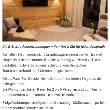
Bikes und Ausrüstung.
Das Haus liegt ruhig in einem Wohngebiet und dennoch ganz nah am
Markt, an der ThermeNatur und an Gaststätten – der perfekte Mix
aus Erholung, Erlebnis und Genuss.
Die 5-Sterne-Ferienwohnungen – Komfort & Stil für jeden Anspruch
Genießen Sie unvergessliche Urlaubstage in einem der vier liebevoll
eingerichteten Feriendomizile. Jede Wohnung wurde mit viel Herz
gestaltet, hochwertig ausgestattet und vom Deutschen
Tourismusverband mit 5 Sternen ausgezeichnet.
Ob als Paar, Familie oder kleine Gruppe – hier finden Sie genau den
richtigen Platz:
Die Wohnungen bieten Raum für 2 bis 6 Personen und punkten mit
durchdachtem Wohnkomfort in stilvollem Ambiente.
Einige Wohnungen verfügen über eine sonnige Südterrasse – perfekt
für entspannte Stunden im Freien.