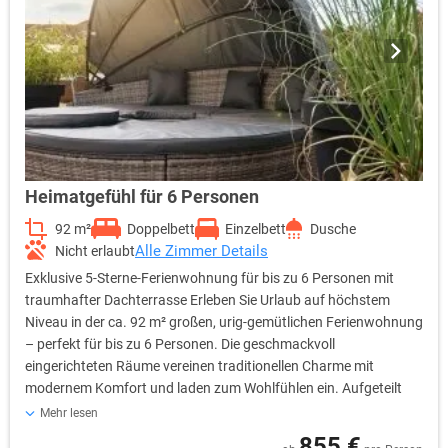
Heimatgefühl für 6 Personen
92 m²
Doppelbett
Einzelbett
Dusche
Alle Zimmer Details
Nicht erlaubt
Exklusive 5-Sterne-Ferienwohnung für bis zu 6 Personen mit
traumhafter Dachterrasse Erleben Sie Urlaub auf höchstem
Niveau in der ca. 92 m² großen, urig-gemütlichen Ferienwohnung
– perfekt für bis zu 6 Personen. Die geschmackvoll
eingerichteten Räume vereinen traditionellen Charme mit
modernem Komfort und laden zum Wohlfühlen ein. Aufgeteilt
auf drei Schlafzimmer. Das absolute Highlight ist die ca. 107 m²
Mehr lesen
große Dachterrasse: Genießen Sie einen atemberaubenden
855 €