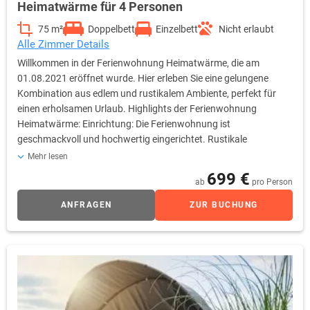
Heimatwärme für 4 Personen
75 m²
Doppelbett
Einzelbett
Nicht erlaubt
Alle Zimmer Details
Willkommen in der Ferienwohnung Heimatwärme, die am
01.08.2021 eröffnet wurde. Hier erleben Sie eine gelungene
Kombination aus edlem und rustikalem Ambiente, perfekt für
einen erholsamen Urlaub. Highlights der Ferienwohnung
Heimatwärme: Einrichtung: Die Ferienwohnung ist
geschmackvoll und hochwertig eingerichtet. Rustikale
Holzmöbel und edle Dekorationen schaffen eine gemütliche
Mehr lesen
Atmosphäre. Kaminofen: Der Kaminofen sorgt nicht nur für
699 €
ab
pro Person
wohlige Wärme, sondern auch für eine besonders heimelige
Stimmung, ideal für entspannte Abende. Ambiente: Die
ANFRAGEN
ZUR BUCHUNG
Verbindung von rustikalem Charme und eleganten Details
verleiht der Wohnung eine einzigartige Note, die Sie begeistern
wird. Erleben Sie Heimatwärme in ihrer schönsten Form und
genießen Sie Ihren Aufenthalt in dieser einladenden
Ferienwohnung.