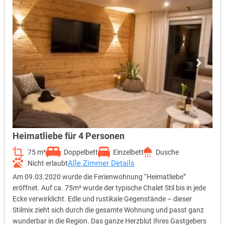
rundet das hochwertige Gesamtbild ab. Ob für ein entspanntes
Wellness-Wochenende oder einen längeren Erholungsurlaub – im
Heimatnest fühlen Sie sich rundum geborgen.
Heimatliebe für 4 Personen
75 m²
Doppelbett
Einzelbett
Dusche
Alle Zimmer Details
Nicht erlaubt
Am 09.03.2020 wurde die Ferienwohnung “Heimatliebe”
eröffnet. Auf ca. 75m² wurde der typische Chalet Stil bis in jede
Ecke verwirklicht. Edle und rustikale Gegenstände – dieser
Stilmix zieht sich durch die gesamte Wohnung und passt ganz
wunderbar in die Region. Das ganze Herzblut Ihres Gastgebers