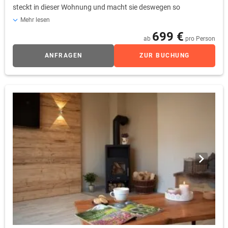
steckt in dieser Wohnung und macht sie deswegen so
besonders. Insgesamt 4 Personen können in den 2
Mehr lesen
Schlafzimmern übernachten.
699 €
ab
pro Person
ANFRAGEN
ZUR BUCHUNG