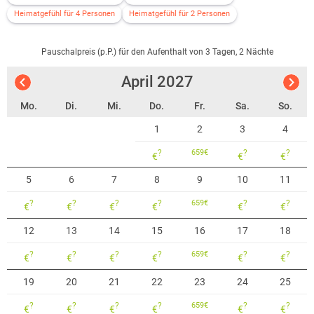
historische Altstadt, Nachtwächterführungen und die fränkische
Heimatgefühl für 4 Personen
Heimatgefühl für 2 Personen
Lebenslust lassen Ihre Urlaubszeit in Bad Rodach unvergesslich
werden.
Pauschalpreis (p.P.) für den Aufenthalt von 3 Tagen, 2 Nächte
Region Coburg.Rennsteig – Zwischen Burgen, Natur und Geschichte
April
2027
Die Region Coburg.Rennsteig verbindet das fränkische Hügelland mit
Mo.
Di.
Mi.
Do.
Fr.
Sa.
So.
dem thüringischen Wald – ein echter Geheimtipp für Naturliebhaber
und Kulturliebhaber gleichermaßen. Hier treffen fränkische
1
2
3
4
Gemütlichkeit und thüringische Ursprünglichkeit aufeinander.
?
659
€
?
?
€
€
€
Highlights der Region:
5
6
7
8
9
10
11
🏰 Veste Coburg: Eine der größten und besterhaltenen Burganlagen
Deutschlands – Martin Luther lebte hier während des Reichstags zu
?
?
?
?
659
€
?
?
€
€
€
€
€
€
Augsburg.
12
13
14
15
16
17
18
🌳 Rennsteig: Der legendäre Höhenwanderweg durch den Thüringer
Wald beginnt nur wenige Kilometer entfernt – ein Paradies für
?
?
?
?
659
€
?
?
€
€
€
€
€
€
Wanderer und Radfahrer.
19
20
21
22
23
24
25
🛡️ Burgen, Schlösser & Fachwerkstädte: Neben der Veste Coburg
?
?
?
?
659
€
?
?
laden Orte wie Rodach, Seßlach oder Heldburg zu historischen
€
€
€
€
€
€