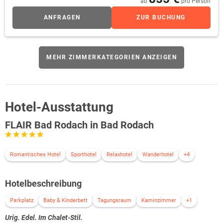
ab
pro Person
Panoramablick auf den Hausberg der Rodacher, die beiden
markanten Kirchturmspitzen, die Burgruine Straufhain und den
ANFRAGEN
ZUR BUCHUNG
historischen Kupfersturm. Ob Sonnenaufgang oder laue
Sommernacht – hier finden Sie Ihre persönliche Auszeit unter
freiem Himmel.
MEHR ZIMMERKATEGORIEN ANZEIGEN
Hotel-Ausstattung
FLAIR Bad Rodach in Bad Rodach
Romantisches Hotel
Sporthotel
Relaxhotel
Wanderhotel
+4
Hotelbeschreibung
Parkplatz
Baby & Kinderbett
Tagungsraum
Kaminzimmer
+1
Urig. Edel. Im Chalet-Stil.