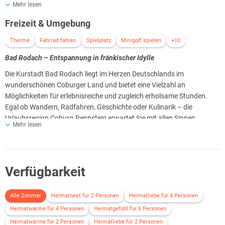
Mehr lesen
Ein besonderes Highlight: Eine der Wohnungen bietet eine exklusive
Freizeit & Umgebung
Dachterrasse mit ca. 107 m² – Ihre private Wohlfühloase über den
Dächern.
Therme
Fahrrad fahren
Spielplatz
Minigolf spielen
+10
Alle Terrassen und Wohnungen stehen zur alleinigen Nutzung zur
Bad Rodach – Entspannung in fränkischer Idylle
Verfügung – für maximale Privatsphäre und Erholung.
Die Kurstadt Bad Rodach liegt im Herzen Deutschlands im
Ihr Gastgeber legt Wert auf ein angenehmes Wohnklima:
wunderschönen Coburger Land und bietet eine Vielzahl an
Alle Wohnungen sind Nichtraucher-Unterkünfte – auch auf den
Möglichkeiten für erlebnisreiche und zugleich erholsame Stunden.
Terrassen. Für Gäste, die dennoch nicht ganz auf ihre Zigarette
Egal ob Wandern, Radfahren, Geschichte oder Kulinarik – die
verzichten möchten, steht ein gemütlich gestalteter Raucherbereich
Urlaubsregion Coburg.Rennsteig erwartet Sie mit allen Sinnen.
im Innenhof zur Verfügung.
Mehr lesen
Bad Rodach ist ein staatlich anerkanntes Thermalbad mit
historischem Stadtkern, gepflegten Fachwerkhäusern und
gemütlichem Flair. Besonders bekannt ist der Ort für die
ThermeNatur, ein beliebtes Wellnessziel mit heilkräftigem
Verfügbarkeit
Thermalwasser aus einer über 1.000 Meter tiefen Quelle – ideal für
Erholungssuchende, Gesundheitsurlauber und Genießer.
Alle Zimmer
Heimatnest für 2 Personen
Heimatliebe für 4 Personen
Neben der Therme locken Kurparks, gut ausgebaute Wander- und
Heimatwärme für 4 Personen
Heimatgefühl für 6 Personen
Radwege sowie kleine Cafés und regionale Gastronomie. Die
Heimatwärme für 2 Personen
Heimatliebe für 2 Personen