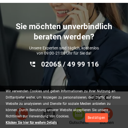
Sie möchten unverbindlich
beraten werden?
Unsere Experten sind täglich, kostenlos
von 09:00-21:00 Uhr für Sie da!
02065 / 49 ‌99 116
Wir
verwenden
Cookies
und
geben
Informationen
zu
Ihrer
Nutzung
an
659 €
Drittanbieter
weiter,
um
Anzeigen
zu
personalisieren,
den
Traffic
auf
diese
3 Tage, 2 Nächte
ab
p.P.
Unternehmen
Rechtliches
Website
zu
analysieren
und
Dienste
für
soziale
Medien
anbieten
zu
können.
Durch
Benutzung
unserer
Website
akzeptieren
Sie
unsere
Kontakt
Impressum
Richtlinien
zur
Verwendung
von
Cookies.
Bestätigen
Newsletter
AGB
Anrufen
Anfragen
Gutschein
Buchen
Klicken Sie hier für weitere Details
Unser Shop
Datenschutz