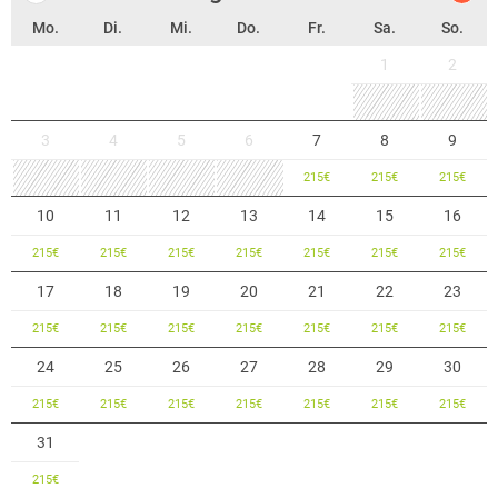
Mo.
Di.
Mi.
Do.
Fr.
Sa.
So.
1
2
3
4
5
6
7
8
9
215
€
215
€
215
€
10
11
12
13
14
15
16
215
€
215
€
215
€
215
€
215
€
215
€
215
€
17
18
19
20
21
22
23
215
€
215
€
215
€
215
€
215
€
215
€
215
€
24
25
26
27
28
29
30
215
€
215
€
215
€
215
€
215
€
215
€
215
€
31
215
€