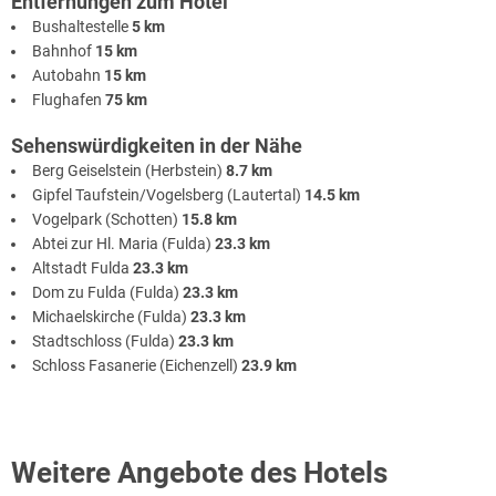
Entfernungen zum Hotel
Bushaltestelle
5 km
Bahnhof
15 km
Autobahn
15 km
Flughafen
75 km
Sehenswürdigkeiten in der Nähe
Berg Geiselstein (Herbstein)
8.7 km
Gipfel Taufstein/Vogelsberg (Lautertal)
14.5 km
Vogelpark (Schotten)
15.8 km
Abtei zur Hl. Maria (Fulda)
23.3 km
Altstadt Fulda
23.3 km
Dom zu Fulda (Fulda)
23.3 km
Michaelskirche (Fulda)
23.3 km
Stadtschloss (Fulda)
23.3 km
Schloss Fasanerie (Eichenzell)
23.9 km
Weitere Angebote des Hotels