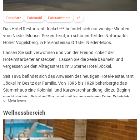
Parkplatz
Fahrstuhl
Fahrradverleih
+6
Das Hotel Restaurant Jöckel *** befindet sich nur wenige Minuten
vom Nieder-Mooser See entfernt, im schönen Teil des Naturparks
Hoher Vogelsberg, in Freiensteinau Ortsteil Nieder-Moos.
Lassen Sie sich verwöhnen und von der Freundlichkeit der
Hotelmitarbeiter anstecken. Lassen Sie die Seele baumeln und
vergessen Sie den Alltagsstress im 3 Sterne Hotel Jöckel.
Seit 1896 befindet sich das Anwesen des heutigen Hotel-Restaurant
Jöckel im Besitz der Familie. Von 1896 bis 1929 beherbergte das
Stammhaus eine Kolonial- und Kurzwarenhandlung, die zu Beginn
von Heinrich Jöckel geführt und später von seinem Sohn Friedrich
Mehr lesen
und dessen Ehefrau Margarethe übernommen wurde.1929
entschloss man sich zu einem Umbau in eine Privatpension.
Wellnessbereich