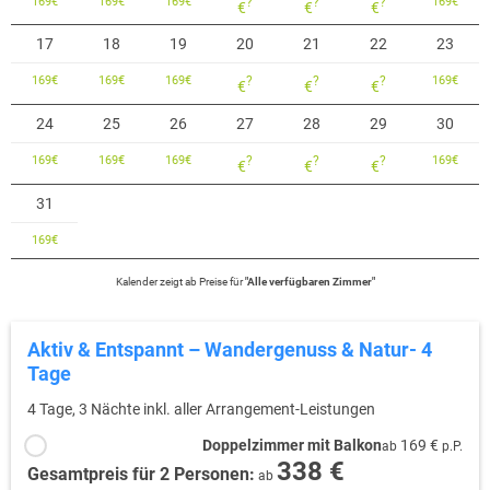
169
€
169
€
169
€
?
?
?
169
€
€
€
€
17
18
19
20
21
22
23
169
€
169
€
169
€
?
?
?
169
€
€
€
€
24
25
26
27
28
29
30
169
€
169
€
169
€
?
?
?
169
€
€
€
€
31
169
€
Kalender zeigt
ab
Preise für
"
Alle verfügbaren Zimmer
"
Aktiv & Entspannt – Wandergenuss & Natur- 4
Tage
4 Tage, 3 Nächte inkl. aller Arrangement-Leistungen
Doppelzimmer mit Balkon
169 €
ab
p.P.
338 €
Gesamtpreis für 2 Personen:
ab