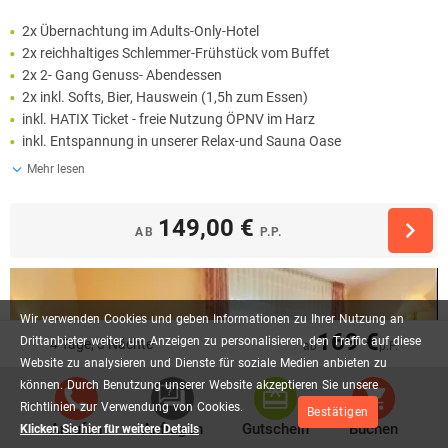
2x Übernachtung im Adults-Only-Hotel
2x reichhaltiges Schlemmer-Frühstück vom Buffet
2x 2- Gang Genuss- Abendessen
2x inkl. Softs, Bier, Hauswein (1,5h zum Essen)
inkl. HATIX Ticket - freie Nutzung ÖPNV im Harz
inkl. Entspannung in unserer Relax-und Sauna Oase
Mehr lesen
149,00 €
AB
P.P.
Wir
verwenden
Cookies
und
geben
Informationen
zu
Ihrer
Nutzung
an
169 €
Drittanbieter
weiter,
um
Anzeigen
zu
personalisieren,
den
Traffic
auf
diese
4 Tage, 3 Nächte
ab
p.P.
Website
zu
analysieren
und
Dienste
für
soziale
Medien
anbieten
zu
können.
Durch
Benutzung
unserer
Website
akzeptieren
Sie
unsere
Richtlinien
zur
Verwendung
von
Cookies.
Bestätigen
Anrufen
Anfragen
Gutschein
Buchen
Klicken Sie hier für weitere Details