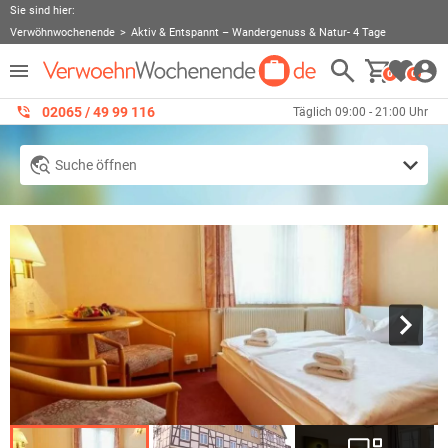
Sie sind hier:
Verwöhnwochenende
Aktiv & Entspannt – Wandergenuss & Natur- 4 Tage
0
0
02065 / 49 ‌99 116
Täglich 09:00 - 21:00 Uhr
Suche öffnen