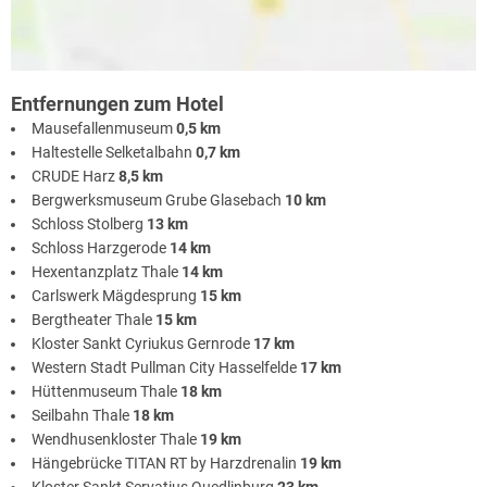
Entfernungen zum Hotel
Mausefallenmuseum
0,5 km
Haltestelle Selketalbahn
0,7 km
CRUDE Harz
8,5 km
Bergwerksmuseum Grube Glasebach
10 km
Schloss Stolberg
13 km
Schloss Harzgerode
14 km
Hexentanzplatz Thale
14 km
Carlswerk Mägdesprung
15 km
Bergtheater Thale
15 km
Kloster Sankt Cyriukus Gernrode
17 km
Western Stadt Pullman City Hasselfelde
17 km
Hüttenmuseum Thale
18 km
Seilbahn Thale
18 km
Wendhusenkloster Thale
19 km
Hängebrücke TITAN RT by Harzdrenalin
19 km
Kloster Sankt Servatius Quedlinburg
23 km