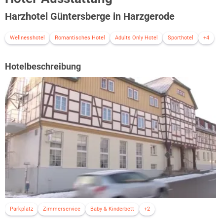
Harzhotel Güntersberge in Harzgerode
Wellnesshotel
Romantisches Hotel
Adults Only Hotel
Sporthotel
+4
Hotelbeschreibung
Parkplatz
Zimmerservice
Baby & Kinderbett
+2