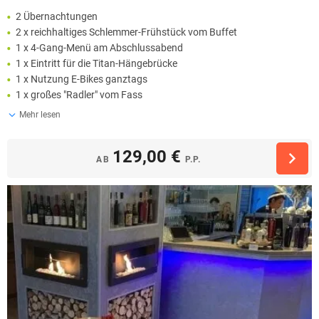
2 Übernachtungen
2 x reichhaltiges Schlemmer-Frühstück vom Buffet
1 x 4-Gang-Menü am Abschlussabend
1 x Eintritt für die Titan-Hängebrücke
1 x Nutzung E-Bikes ganztags
1 x großes "Radler" vom Fass
Mehr lesen
129,00 €
AB
P.P.