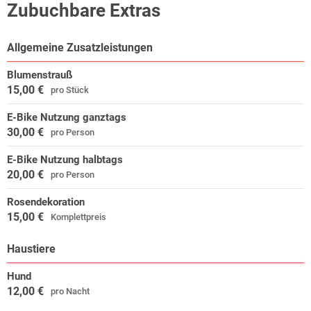
den sagenhaften Harz angeboten. Auch das bekannte Bodetal
Zubuchbare Extras
können Sie vom Hotel aus erwandern. Man sieht also - alles, was
Körper und Seele von der Natur erwarten, ist hier machbar:
Allgemeine Zusatzleistungen
Wassersport, Angeln, Fahrradtouren, Wandern, Klettern und vieles
mehr.
Blumenstrauß
15,00 €
pro Stück
E-Bike Nutzung ganztags
30,00 €
pro Person
E-Bike Nutzung halbtags
20,00 €
pro Person
Rosendekoration
15,00 €
Komplettpreis
Haustiere
Hund
12,00 €
pro Nacht