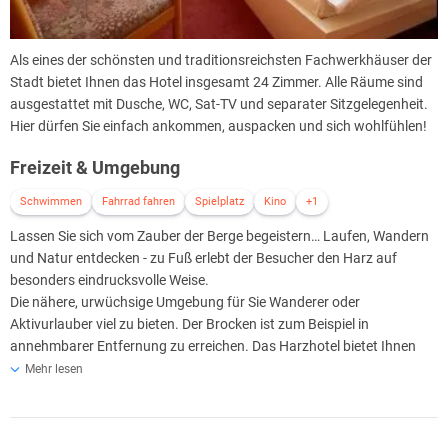
Als eines der schönsten und traditionsreichsten Fachwerkhäuser der
Stadt bietet Ihnen das Hotel insgesamt 24 Zimmer. Alle Räume sind
ausgestattet mit Dusche, WC, Sat-TV und separater Sitzgelegenheit.
Hier dürfen Sie einfach ankommen, auspacken und sich wohlfühlen!
Freizeit & Umgebung
Schwimmen
Fahrrad fahren
Spielplatz
Kino
+1
Lassen Sie sich vom Zauber der Berge begeistern… Laufen, Wandern
und Natur entdecken - zu Fuß erlebt der Besucher den Harz auf
besonders eindrucksvolle Weise.
Die nähere, urwüchsige Umgebung für Sie Wanderer oder
Aktivurlauber viel zu bieten. Der Brocken ist zum Beispiel in
annehmbarer Entfernung zu erreichen. Das Harzhotel bietet Ihnen
auch hoteleigene E-Mountainbikes, mit denen man die Umgebung
Mehr lesen
sehr gut erkunden kann. Auch das Motorradfahren bietet sich in
dieser malerischen Umgebung an und verspricht großartige Kulissen.
Auf Nachfrage werden Ihnen auch geführte Motorradtouren durch