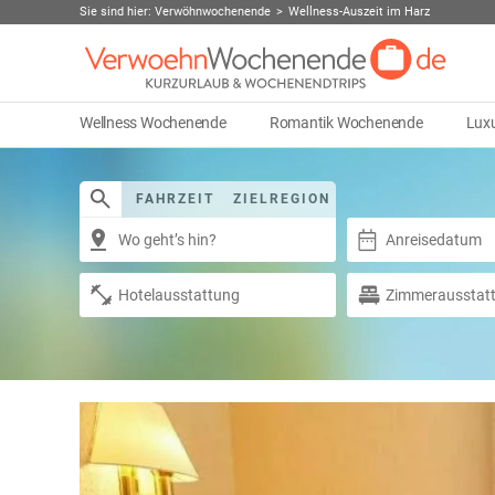
Sie sind hier:
Verwöhnwochenende
Wellness-Auszeit im Harz
Wellness Wochenende
Romantik Wochenende
Lux
FAHRZEIT
ZIELREGION