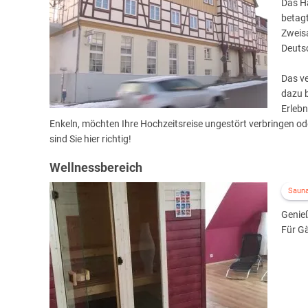
Das Ha
betagt
Zweis
Deuts
Das v
dazu b
Erlebn
Enkeln, möchten Ihre Hochzeitsreise ungestört verbringen o
sind Sie hier richtig!
Wellnessbereich
Saun
Genie
Für Gä