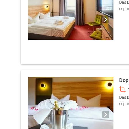
Das D
separ
Dop
Das D
separ