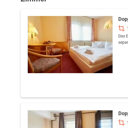
Dop
Das E
separ
Dop