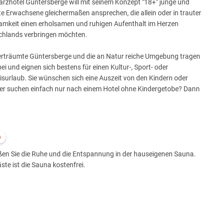
rzhotel Güntersberge will mit seinem Konzept "18+" junge und
e Erwachsene gleichermaßen ansprechen, die allein oder in trauter
amkeit einen erholsamen und ruhigen Aufenthalt im Herzen
chlands verbringen möchten.
erträumte Güntersberge und die an Natur reiche Umgebung tragen
ei und eignen sich bestens für einen Kultur-, Sport- oder
isurlaub. Sie wünschen sich eine Auszeit von den Kindern oder
der suchen einfach nur nach einem Hotel ohne Kindergetobe? Dann
a
ßen Sie die Ruhe und die Entspannung in der hauseigenen Sauna.
ste ist die Sauna kostenfrei.