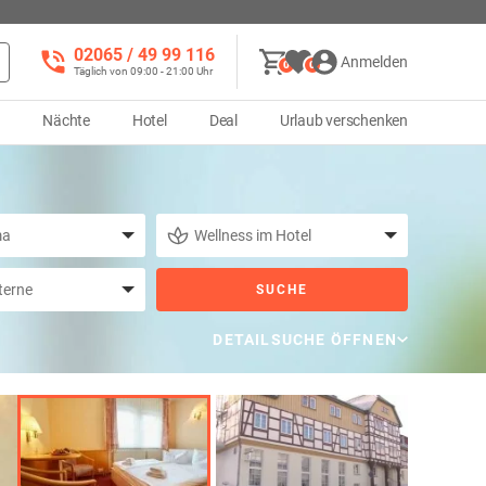
02065 / 49 ‌99 116
Anmelden
0
0
Täglich von 09:00 - 21:00 Uhr
d
Nächte
Hotel
Deal
Urlaub verschenken
SUCHE
DETAILSUCHE ÖFFNEN