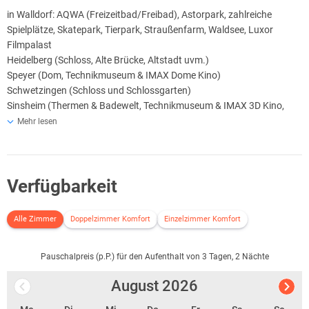
in Walldorf: AQWA (Freizeitbad/Freibad), Astorpark, zahlreiche
Spielplätze, Skatepark, Tierpark, Straußenfarm, Waldsee, Luxor
Filmpalast
Heidelberg (Schloss, Alte Brücke, Altstadt uvm.)
Speyer (Dom, Technikmuseum & IMAX Dome Kino)
Schwetzingen (Schloss und Schlossgarten)
Sinsheim (Thermen & Badewelt, Technikmuseum & IMAX 3D Kino,
PreZero Arena der TSG Hoffenheim)
Mehr lesen
Mannheim (die "Quadrate Stadt" läd ein zur Kultur- oder Shopping-
Tour)
Hockenheimring (ehm. Formel 1 Rennstrecke, Motorsport
Verfügbarkeit
Veranstaltungen, Konzerte)
Alle Zimmer
Doppelzimmer Komfort
Einzelzimmer Komfort
Pauschalpreis (p.P.) für den Aufenthalt von 3 Tagen, 2 Nächte
August
2026