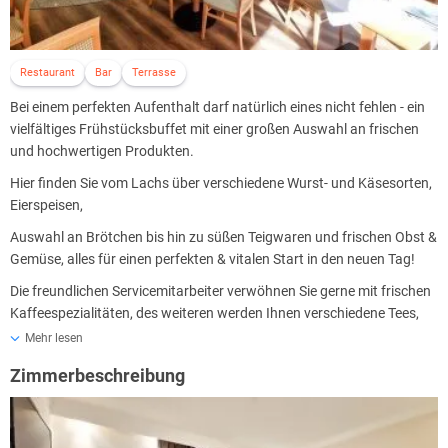
Restaurant
Bar
Terrasse
Bei einem perfekten Aufenthalt darf natürlich eines nicht fehlen - ein
vielfältiges Frühstücksbuffet mit einer großen Auswahl an frischen
und hochwertigen Produkten.
Hier finden Sie vom Lachs über verschiedene Wurst- und Käsesorten,
Eierspeisen,
Auswahl an Brötchen bis hin zu süßen Teigwaren und frischen Obst &
Gemüse, alles für einen perfekten & vitalen Start in den neuen Tag!
Die freundlichen Servicemitarbeiter verwöhnen Sie gerne mit frischen
Kaffeespezialitäten, des weiteren werden Ihnen verschiedene Tees,
Säfte und Mineralwasser angeboten.
Mehr lesen
Auf Wunsch serviert das Team Ihnen auch glutenfreie Backwaren
Zimmerbeschreibung
sowie laktosefreie Produkte. Bei Lebensmittelunverträglichkeiten
oder Allergien informieren Sie das Team bitte bereits vor Anreise.
Das Frühstück wird täglich von 7:00 - 10:00 Uhr serviert.