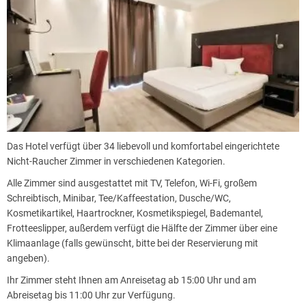
Auf Wunsch gibt es auch ein Early-Bird Frühstück vor 7:00 Uhr oder
gerne auch ein Frühstückspaket zum Mitnehmen, bitte lassen Sie dies
das Team bitte am Vortag wissen.
Das Hotel verfügt über 34 liebevoll und komfortabel eingerichtete
Nicht-Raucher Zimmer in verschiedenen Kategorien.
Alle Zimmer sind ausgestattet mit TV, Telefon, Wi-Fi, großem
Schreibtisch, Minibar, Tee/Kaffeestation, Dusche/WC,
Kosmetikartikel, Haartrockner, Kosmetikspiegel, Bademantel,
Frotteeslipper, außerdem verfügt die Hälfte der Zimmer über eine
Klimaanlage (falls gewünscht, bitte bei der Reservierung mit
angeben).
Ihr Zimmer steht Ihnen am Anreisetag ab 15:00 Uhr und am
Abreisetag bis 11:00 Uhr zur Verfügung.