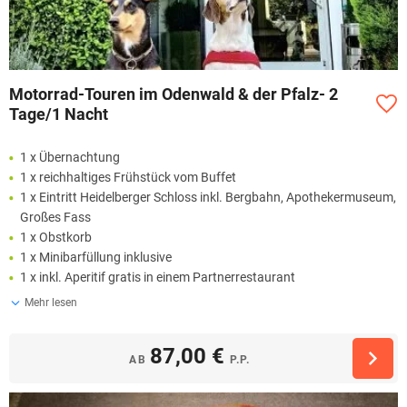
Motorrad-Touren im Odenwald & der Pfalz- 2
Tage/1 Nacht
1 x Übernachtung
1 x reichhaltiges Frühstück vom Buffet
1 x Eintritt Heidelberger Schloss inkl. Bergbahn, Apothekermuseum,
Großes Fass
1 x Obstkorb
1 x Minibarfüllung inklusive
1 x inkl. Aperitif gratis in einem Partnerrestaurant
Mehr lesen
87,00 €
AB
P.P.