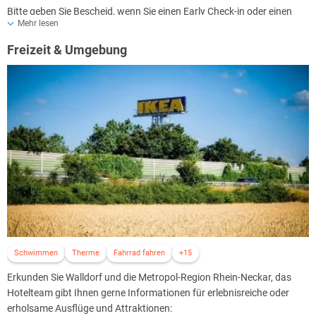
Bitte geben Sie Bescheid, wenn Sie einen Early Check-in oder einen
Mehr lesen
Late Check-out wünschen, gerne organisiert Ihr Gastgeber dies für
Sie (je nach Verfügbarkeit; es können Gebühren anfallen).
Freizeit & Umgebung
Schwimmen
Therme
Fahrrad fahren
+15
Erkunden Sie Walldorf und die Metropol-Region Rhein-Neckar, das
Hotelteam gibt Ihnen gerne Informationen für erlebnisreiche oder
erholsame Ausflüge und Attraktionen: