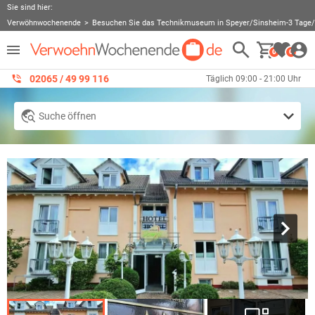
Sie sind hier:
Verwöhnwochenende
Besuchen Sie das Technikmuseum in Speyer/Sinsheim-3 Tage
0
0
02065 / 49 ‌99 116
Täglich 09:00 - 21:00 Uhr
Suche öffnen