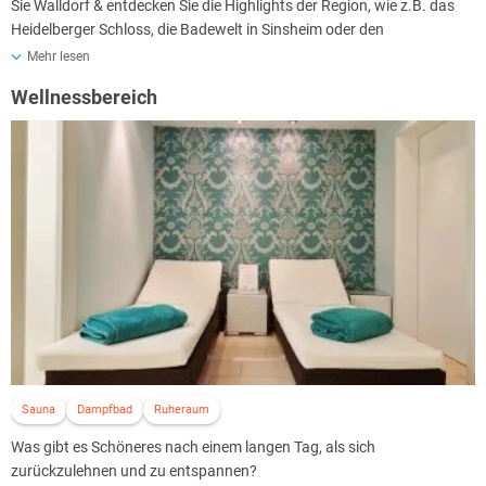
Sie Walldorf & entdecken Sie die Highlights der Region, wie z.B. das
Heidelberger Schloss, die Badewelt in Sinsheim oder den
Hockenheimring. Entspannen Sie sich im hauseigenen Spa-Bereich
Mehr lesen
oder trainieren Sie sich fit im Fitnessraum. Lassen Sie den Tag in der
Wellnessbereich
Hotelbar & Kaminlounge gemütlich ausklingen.
Haustiere sind herzlich willkommen und es fallen keine Extrakosten
an, bitte informieren Sie das Hotel aber vorher, wenn Ihre treuen
Begleiter mitreisen.
Sauna
Dampfbad
Ruheraum
Was gibt es Schöneres nach einem langen Tag, als sich
zurückzulehnen und zu entspannen?