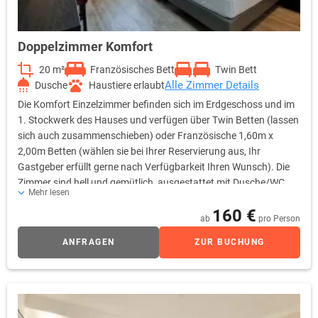
Doppelzimmer Komfort
20 m²
Französisches Bett
Twin Bett
Alle Zimmer Details
Dusche
Haustiere erlaubt
Die Komfort Einzelzimmer befinden sich im Erdgeschoss und im
1. Stockwerk des Hauses und verfügen über Twin Betten (lassen
sich auch zusammenschieben) oder Französische 1,60m x
2,00m Betten (wählen sie bei Ihrer Reservierung aus, Ihr
Gastgeber erfüllt gerne nach Verfügbarkeit Ihren Wunsch). Die
Zimmer sind hell und gemütlich, ausgestattet mit Dusche/WC,
Mehr lesen
Fön, großem Schreibtisch, TV, Telefon, Verdunklungsvorhängen,
160 €
Minibar, sowie einer kostenlosen Tee- und Kaffeestation.
ab
pro Person
ANFRAGEN
ZUR BUCHUNG