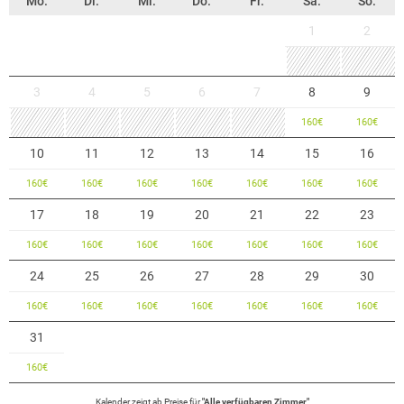
Mo.
Di.
Mi.
Do.
Fr.
Sa.
So.
1
2
3
4
5
6
7
8
9
160
€
160
€
10
11
12
13
14
15
16
160
€
160
€
160
€
160
€
160
€
160
€
160
€
17
18
19
20
21
22
23
160
€
160
€
160
€
160
€
160
€
160
€
160
€
24
25
26
27
28
29
30
160
€
160
€
160
€
160
€
160
€
160
€
160
€
31
160
€
Kalender zeigt
ab
Preise für
"
Alle verfügbaren Zimmer
"