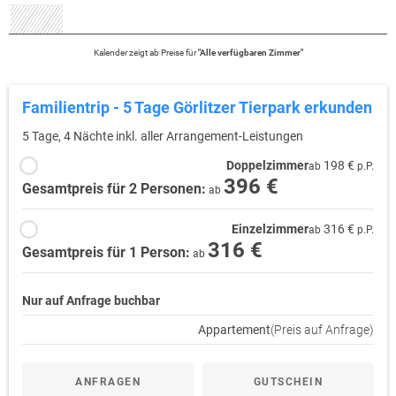
Kalender zeigt
ab
Preise für
"
Alle verfügbaren Zimmer
"
Familientrip - 5 Tage Görlitzer Tierpark erkunden
5 Tage, 4 Nächte inkl. aller Arrangement-Leistungen
Doppelzimmer
198 €
ab
p.P.
396 €
Gesamtpreis für 2 Personen:
ab
Einzelzimmer
316 €
ab
p.P.
316 €
Gesamtpreis für 1 Person:
ab
Nur auf Anfrage buchbar
Appartement
(Preis auf Anfrage)
ANFRAGEN
GUTSCHEIN