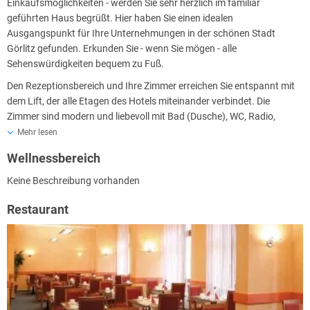
Einkaufsmöglichkeiten - werden Sie sehr herzlich im familiär
geführten Haus begrüßt. Hier haben Sie einen idealen
Ausgangspunkt für Ihre Unternehmungen in der schönen Stadt
Görlitz gefunden. Erkunden Sie - wenn Sie mögen - alle
Sehenswürdigkeiten bequem zu Fuß.
Den Rezeptionsbereich und Ihre Zimmer erreichen Sie entspannt mit
dem Lift, der alle Etagen des Hotels miteinander verbindet. Die
Zimmer sind modern und liebevoll mit Bad (Dusche), WC, Radio,
Flachbild-TV, Minibar, Safe und Durchwahltelefon ausgestattet. Die
Mehr lesen
Internetnutzung ist über W-Lan selbstverständlich im gesamten Hotel
Wellnessbereich
möglich und für Gäste kostenfrei.
Keine Beschreibung vorhanden
Starten Sie einen erlebnisreichen Tag mit dem reichhaltigen
Frühstücksbüfett! Das gemütliche Frühstücksrestaurant begrüßt Sie
Restaurant
dazu zwischen 07.00 Uhr und 10.00 Uhr. Die Sonnenterrasse in der
ersten Etage steht Ihnen unterdessen ganz individuell und natürlich
durchgängig zur Verfügung.