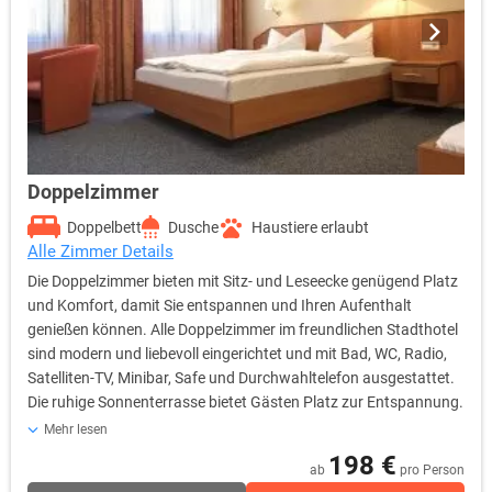
Doppelzimmer
Doppelbett
Dusche
Haustiere erlaubt
Alle Zimmer Details
Die Doppelzimmer bieten mit Sitz- und Leseecke genügend Platz
und Komfort, damit Sie entspannen und Ihren Aufenthalt
genießen können. Alle Doppelzimmer im freundlichen Stadthotel
sind modern und liebevoll eingerichtet und mit Bad, WC, Radio,
Satelliten-TV, Minibar, Safe und Durchwahltelefon ausgestattet.
Die ruhige Sonnenterrasse bietet Gästen Platz zur Entspannung.
Die Rezeption und natürlich auch Ihr Zimmer erreichen Sie
Mehr lesen
bequem und komfortabel mit dem Personenaufzug / Lift.
198 €
ab
pro Person