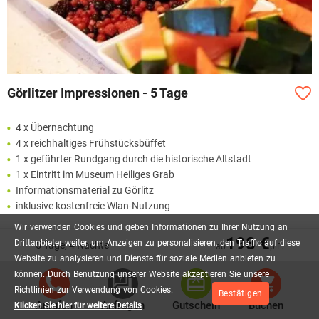
Görlitzer Impressionen - 5 Tage
4 x Übernachtung
4 x reichhaltiges Frühstücksbüffet
1 x geführter Rundgang durch die historische Altstadt
1 x Eintritt im Museum Heiliges Grab
Informationsmaterial zu Görlitz
inklusive kostenfreie Wlan-Nutzung
Wir
verwenden
Cookies
und
geben
Informationen
zu
Ihrer
Nutzung
an
198 €
Drittanbieter
weiter,
um
Anzeigen
zu
personalisieren,
den
Traffic
auf
diese
5 Tage, 4 Nächte
208,00 €
ab
p.P.
AB
P.P.
Website
zu
analysieren
und
Dienste
für
soziale
Medien
anbieten
zu
können.
Durch
Benutzung
unserer
Website
akzeptieren
Sie
unsere
Richtlinien
zur
Verwendung
von
Cookies.
Bestätigen
Anrufen
Anfragen
Gutschein
Buchen
Klicken Sie hier für weitere Details