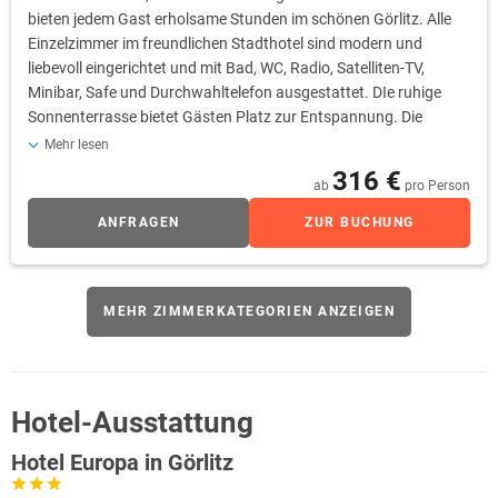
bieten jedem Gast erholsame Stunden im schönen Görlitz. Alle
Einzelzimmer im freundlichen Stadthotel sind modern und
liebevoll eingerichtet und mit Bad, WC, Radio, Satelliten-TV,
Minibar, Safe und Durchwahltelefon ausgestattet. DIe ruhige
Sonnenterrasse bietet Gästen Platz zur Entspannung. Die
Rezeption und natürlich auch Ihr Zimmer erreichen Sie bequem
Mehr lesen
und komfortabel mit dem Personenaufzug / Lift.
316 €
ab
pro Person
ANFRAGEN
ZUR BUCHUNG
MEHR ZIMMERKATEGORIEN ANZEIGEN
Hotel-Ausstattung
Hotel Europa in Görlitz