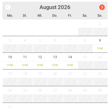
Deutschlands östlichster Stadt stehen auf engstem Raum mehr als
August
2026
4000 denkmalgeschützte Häuser.
Mo.
Di.
Mi.
Do.
Fr.
Sa.
So.
1
2
3
4
5
6
7
8
9
316
€
10
11
12
13
14
15
16
316
€
316
€
316
€
316
€
316
€
17
18
19
20
21
22
23
24
25
26
27
28
29
30
31