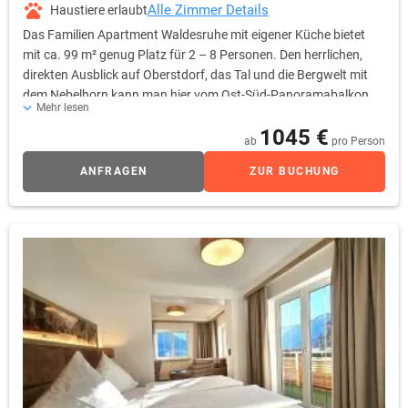
Alle Zimmer Details
Haustiere erlaubt
Das Familien Apartment Waldesruhe mit eigener Küche bietet
mit ca. 99 m² genug Platz für 2 – 8 Personen. Den herrlichen,
direkten Ausblick auf Oberstdorf, das Tal und die Bergwelt mit
dem Nebelhorn kann man hier vom Ost-Süd-Panoramabalkon
Mehr lesen
aus genießen. Zimmerausstattung: Drei separate Schlafzimmer
1045 €
für je 2 Personen, zwei Flachbild TVs, Wohnzimmer mit
ab
pro Person
Schalfsofa für 2 Personen, Sessel, Schreibtisch, separate, gut
ANFRAGEN
ZUR BUCHUNG
ausgestattete Küche mit Essbereich, Safe, freies Wifi,
Durchwahltelefon, Kofferablage, Bad mit Badewanne & Dusche,
WC, Fön, Kosmetikspiegel