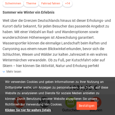
Schwimmen
Therme
Fahrrad fahren
+14
Sommer wie Winter ein Erlebnis
Weit über die Grenzen Deutschlands hinaus ist dieser Erholungs- und
Kurort dafür bekannt, für jeden Besucher das passende Angebot zu
haben. Mit einer Vielzahl an Rad- und Wanderoptionen sowie
wunderschönen Höhenwegen ist Abwechslung garantiert.
Wassersportler können die einmalige Landschaft beim Raften und
Canyoning aus einem neuen Blickwinkel erkunden, bevor sich die
Schluchten, Wiesen und Wälder zur kalten Jahreszeit in ein wahres
Wintermärchen verwandeln. Ob zu Fuß, per Kutschfahrt oder auf
Skiern – hier können Sie Aktivität, Natur und Erholung perfekt
verbinden.
Mehr lesen
Wir
verwenden
Cookies
und
geben
Informationen
zu
Ihrer
Nutzung
an
1001,98 €
Drittanbieter
weiter,
um
Anzeigen
zu
personalisieren,
den
Traffic
auf
diese
7 Tage, 6 Nächte
ab
p.P.
Website
zu
analysieren
und
Dienste
für
soziale
Medien
anbieten
zu
Zubuchbare Extras
können.
Durch
Benutzung
unserer
Website
akzeptieren
Sie
unsere
Richtlinien
zur
Verwendung
von
Cookies.
Bestätigen
Allgemeine Zusatzleistungen
Anrufen
Anfragen
Gutschein
Buchen
Klicken Sie hier für weitere Details