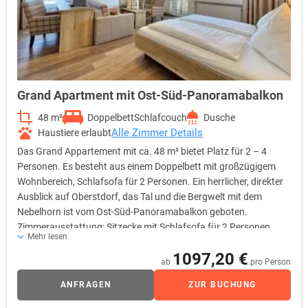
Grand Apartment mit Ost-Süd-Panoramabalkon
48 m²
Doppelbett
Schlafcouch
Dusche
Alle Zimmer Details
Haustiere erlaubt
Das Grand Appartement mit ca. 48 m² bietet Platz für 2 – 4
Personen. Es besteht aus einem Doppelbett mit großzügigem
Wohnbereich, Schlafsofa für 2 Personen. Ein herrlicher, direkter
Ausblick auf Oberstdorf, das Tal und die Bergwelt mit dem
Nebelhorn ist vom Ost-Süd-Panoramabalkon geboten.
Zimmerausstattung: Sitzecke mit Schlafsofa für 2 Personen,
Mehr lesen
zwei Sessel, Flachbild-TV, Schreibtisch mit Minibar, Safe, freies
1097,20 €
Wifi, Durchwahltelefon, Kofferablage, Bad mit Dusche, WC, Fön,
ab
pro Person
Kosmetikspiegel
ANFRAGEN
ZUR BUCHUNG