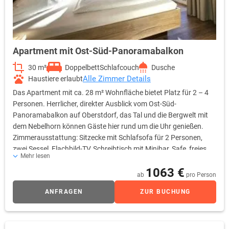
Apartment mit Ost-Süd-Panoramabalkon
30 m²
Doppelbett
Schlafcouch
Dusche
Alle Zimmer Details
Haustiere erlaubt
Das Apartment mit ca. 28 m² Wohnfläche bietet Platz für 2 – 4
Personen. Herrlicher, direkter Ausblick vom Ost-Süd-
Panoramabalkon auf Oberstdorf, das Tal und die Bergwelt mit
dem Nebelhorn können Gäste hier rund um die Uhr genießen.
Zimmerausstattung: Sitzecke mit Schlafsofa für 2 Personen,
zwei Sessel, Flachbild-TV, Schreibtisch mit Minibar, Safe, freies
Mehr lesen
Wifi, Durchwahltelefon, Kofferablage, Bad mit Dusche, WC, Fön,
1063 €
Kosmetikspiegel
ab
pro Person
ANFRAGEN
ZUR BUCHUNG