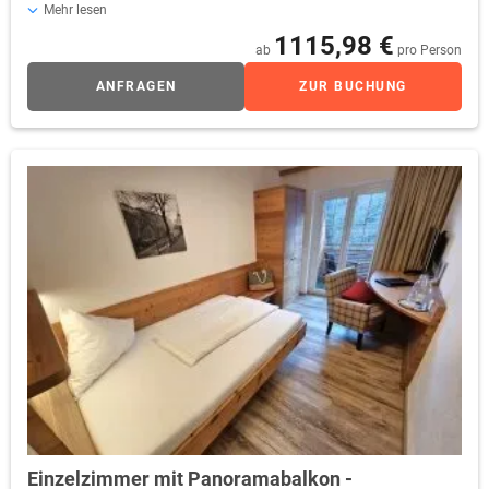
Mehr lesen
Schreibtisch mit Minibar, Safe, freies Wifi, Durchwahltelefon,
1115,98 €
Kofferablage, Bad mit Dusche, WC, Fön, Kosmetikspiegel
ab
pro Person
ANFRAGEN
ZUR BUCHUNG
Einzelzimmer mit Panoramabalkon -