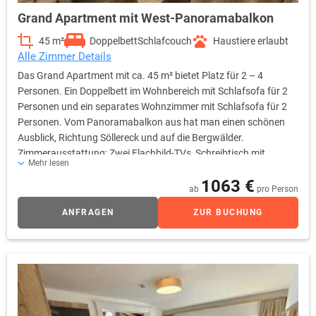
Grand Apartment mit West-Panoramabalkon
45 m²
Doppelbett
Schlafcouch
Haustiere erlaubt
Alle Zimmer Details
Das Grand Apartment mit ca. 45 m² bietet Platz für 2 – 4
Personen. Ein Doppelbett im Wohnbereich mit Schlafsofa für 2
Personen und ein separates Wohnzimmer mit Schlafsofa für 2
Personen. Vom Panoramabalkon aus hat man einen schönen
Ausblick, Richtung Söllereck und auf die Bergwälder.
Zimmerausstattung: Zwei Flachbild-TVs, Schreibtisch mit
Mehr lesen
Minibar, Safe, freies Wifi, Durchwahltelefon, Kofferablage, Bad
1063 €
mit Dusch-Badewanne, WC, Fön, Kosmetikspiegel
ab
pro Person
ANFRAGEN
ZUR BUCHUNG