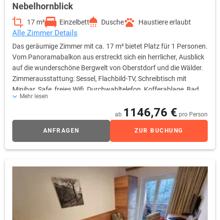
Nebelhornblick
17 m²
Einzelbett
Dusche
Haustiere erlaubt
Alle Zimmer Details
Das geräumige Zimmer mit ca. 17 m² bietet Platz für 1 Personen.
Vom Panoramabalkon aus erstreckt sich ein herrlicher, Ausblick
auf die wunderschöne Bergwelt von Oberstdorf und die Wälder.
Zimmerausstattung: Sessel, Flachbild-TV, Schreibtisch mit
Minibar, Safe, freies Wifi, Durchwahltelefon, Kofferablage, Bad
Mehr lesen
mit Dusche, WC, Fön, Kosmetikspiegel
1146,76 €
ab
pro Person
ANFRAGEN
ZUR BUCHUNG