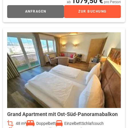
1079,50 €
Schreibtisch mit Minibar, Safe, freies Wifi, Durchwahltelefon,
ab
pro Person
Kofferablage, Bad mit Dusche, WC, Fön, Kosmetikspiegel
ANFRAGEN
ZUR BUCHUNG
Grand Apartment mit Ost-Süd-Panoramabalkon
48 m²
Doppelbett
Einzelbett
Schlafcouch