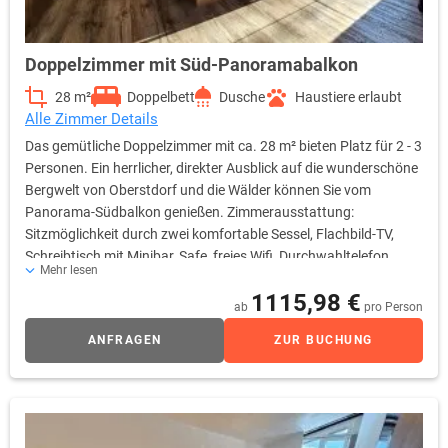
Doppelzimmer mit Süd-Panoramabalkon
28 m²
Doppelbett
Dusche
Haustiere erlaubt
Alle Zimmer Details
Das gemütliche Doppelzimmer mit ca. 28 m² bieten Platz für 2 - 3
Personen. Ein herrlicher, direkter Ausblick auf die wunderschöne
Bergwelt von Oberstdorf und die Wälder können Sie vom
Panorama-Südbalkon genießen. Zimmerausstattung:
Sitzmöglichkeit durch zwei komfortable Sessel, Flachbild-TV,
Schreibtisch mit Minibar, Safe, freies Wifi, Durchwahltelefon,
Mehr lesen
Kofferablage, Bad mit Dusche, WC, Fön, Kosmetikspiegel
1115,98 €
ab
pro Person
ANFRAGEN
ZUR BUCHUNG