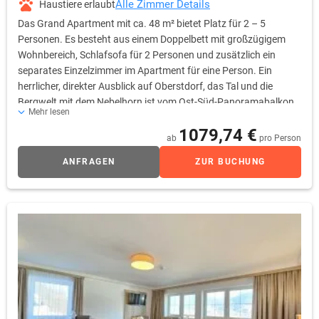
Alle Zimmer Details
Haustiere erlaubt
Das Grand Apartment mit ca. 48 m² bietet Platz für 2 – 5
Personen. Es besteht aus einem Doppelbett mit großzügigem
Wohnbereich, Schlafsofa für 2 Personen und zusätzlich ein
separates Einzelzimmer im Apartment für eine Person. Ein
herrlicher, direkter Ausblick auf Oberstdorf, das Tal und die
Bergwelt mit dem Nebelhorn ist vom Ost-Süd-Panoramabalkon
Mehr lesen
geboten. Zimmerausstattung: Zwei Flachbild-TVs, Schreibtisch
1079,74 €
mit Minibar, Safe, freies Wifi, Durchwahltelefon, kofferablage,
ab
pro Person
Bad mit Dusch-Badewanne, WC, Fön, Kosmetikspiegel
ANFRAGEN
ZUR BUCHUNG