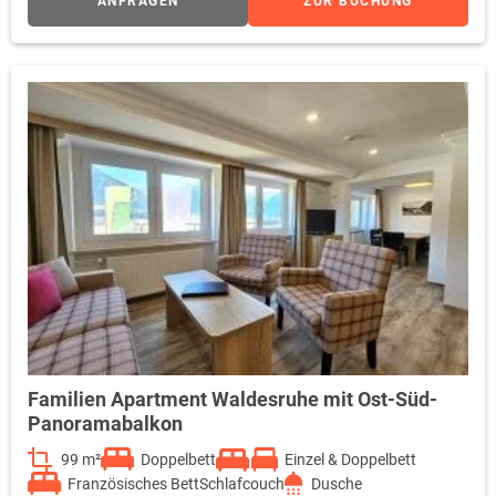
ANFRAGEN
ZUR BUCHUNG
Familien Apartment Waldesruhe mit Ost-Süd-
Panoramabalkon
99 m²
Doppelbett
Einzel & Doppelbett
Französisches Bett
Schlafcouch
Dusche