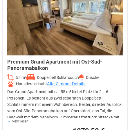
Premium Grand Apartment mit Ost-Süd-
Panoramabalkon
55 m²
Doppelbett
Schlafcouch
Dusche
Alle Zimmer Details
Haustiere erlaubt
Das Grand Apartment mit ca. 55 m² bietet Platz für 2 – 6
Personen. Es besteht aus zwei separaten Doppelbett-
Schlafzimmern mit einem Wohnbereich. Bester, direkter Ausblick
vom Ost-Süd-Panoramabalkon auf Oberstdorf, das Tal, die
Bergwelt mit dem Nebelhorn. Zimmerausstattung: Sitzecke mit
Mehr lesen
Schlafsofa für 2 Personen, Sessel, zwei Flachbild-TVs,