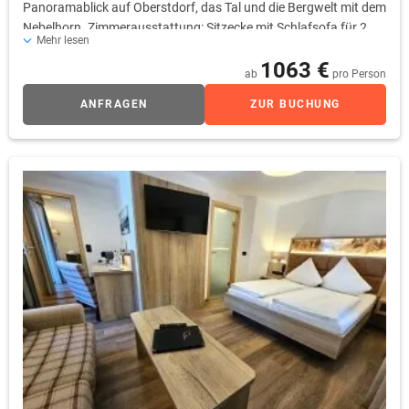
Panoramablick auf Oberstdorf, das Tal und die Bergwelt mit dem
Nebelhorn. Zimmerausstattung: Sitzecke mit Schlafsofa für 2
Mehr lesen
Personen, zwei Sessel, Schreibtisch mit Minibar, Flachbild-TV,
1063 €
Safe, freies Wifi, Durchwahltelefon, Kofferablage, Bad mit
ab
pro Person
Dusche, WC, Fön, Kosmetikspiegel
ANFRAGEN
ZUR BUCHUNG