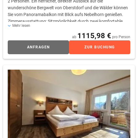
2 Personen. Ein herrlicher, direkter Ausblick auf die
wunderschöne Bergwelt von Oberstdorf und die Wälder können
Sie vom Panoramabalkon mit Blick aufs Nebelhorn genießen.
Zimmerausstattung: Sitzmöglichkeit durch zwei komfortable
Mehr lesen
Sessel, Flachbild-TV, Schreibtisch mit Minibar, Safe, freies Wifi,
1115,98 €
Durchwahltelefon, Kofferablage, Bad mit Dusche, WC, Fön,
ab
pro Person
Kosmetikspiegel
ANFRAGEN
ZUR BUCHUNG