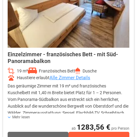
Einzelzimmer - französisches Bett - mit Süd-
Panoramabalkon
19 m²
Französisches Bett
Dusche
Alle Zimmer Details
Haustiere erlaubt
Das geräumige Zimmer mit 19 m² und französisches
Kuschelbett mit 1,40 m Breite bietet Platz für 1 – 2 Personen.
Vom Panorama-Südbalkon aus erstreckt sich ein herrlicher,
Ausblick auf die wunderschöne Bergwelt von Oberstdorf und die
Wälder. Zimmerausstattung: Sessel, Flachbild-TV, Schreibtisch
Mehr lesen
mit Minibar, Safe, freies Wifi, Durchwahltelefon, Kofferablage,
1283,56 €
Bad mit Dusche, WC, Fön, Kosmetikspiegel
ab
pro Person