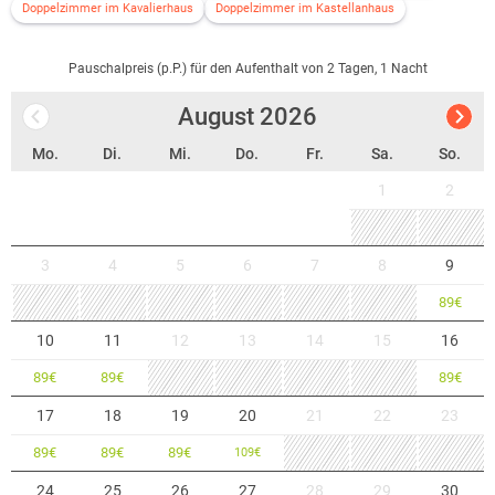
Doppelzimmer im Kavalierhaus
Doppelzimmer im Kastellanhaus
Pauschalpreis (p.P.) für den Aufenthalt von 2 Tagen, 1 Nacht
August
2026
Mo.
Di.
Mi.
Do.
Fr.
Sa.
So.
1
2
3
4
5
6
7
8
9
89
€
10
11
12
13
14
15
16
89
€
89
€
89
€
17
18
19
20
21
22
23
89
€
89
€
89
€
109
€
24
25
26
27
28
29
30