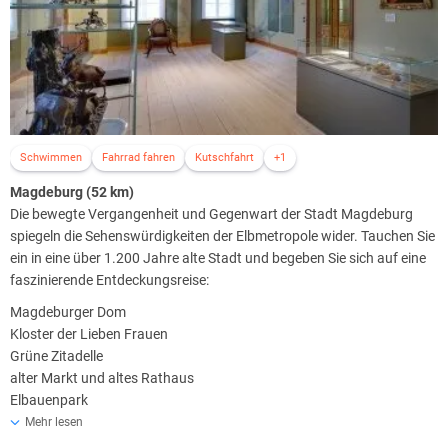
Schwimmen
Fahrrad fahren
Kutschfahrt
+1
Magdeburg (52 km)
Die bewegte Vergangenheit und Gegenwart der Stadt Magdeburg
spiegeln die Sehenswürdigkeiten der Elbmetropole wider. Tauchen Sie
ein in eine über 1.200 Jahre alte Stadt und begeben Sie sich auf eine
faszinierende Entdeckungsreise:
Magdeburger Dom
Kloster der Lieben Frauen
Grüne Zitadelle
alter Markt und altes Rathaus
Elbauenpark
Straße der Romanik
Mehr lesen
Zu einer weiteren besonderen Sehenswürdigkeit zählt auch die Straße