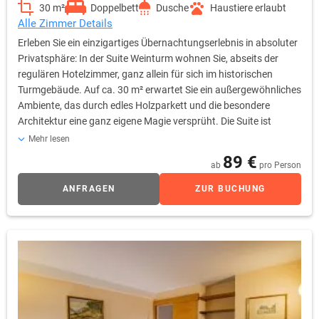
30 m²
Doppelbett
Dusche
Haustiere erlaubt
Alle Zimmer Details
Erleben Sie ein einzigartiges Übernachtungserlebnis in absoluter
Privatsphäre: In der Suite Weinturm wohnen Sie, abseits der
regulären Hotelzimmer, ganz allein für sich im historischen
Turmgebäude. Auf ca. 30 m² erwartet Sie ein außergewöhnliches
Ambiente, das durch edles Holzparkett und die besondere
Architektur eine ganz eigene Magie versprüht. Die Suite ist
geschmackvoll mit einem komfortablen Doppelbett, einer
Mehr lesen
gemütlichen Sofaecke und einem eleganten Schminktisch
89 €
ab
pro Person
eingerichtet. Ein geräumiger Kleiderschrank, ein Fernseher sowie
kostenfreies WLAN bieten Ihnen modernen Komfort in dieser
ANFRAGEN
ZUR BUCHUNG
besonderen Abgeschiedenheit. Das Badezimmer ist mit einer
Dusche, einem WC und einem Haartrockner ausgestattet.