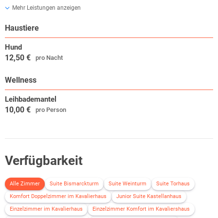
Menschen, Autos und was Sie bewegt  das ist das Motto der
Mehr Leistungen anzeigen
Autostadt. Hinter dem Namen verbirgt sich ein einzigartiger Themen-
und Erlebnispark, der zugleich das größte Auslieferungszentrum für
Haustiere
Neuwagen weltweit beherbergt.
Hund
12,50 €
pro Nacht
Wellness
Leihbademantel
10,00 €
pro Person
Verfügbarkeit
Alle Zimmer
Suite Bismarckturm
Suite Weinturm
Suite Torhaus
Komfort Doppelzimmer im Kavalierhaus
Junior Suite Kastellanhaus
Einzelzimmer im Kavalierhaus
Einzelzimmer Komfort im Kavaliershaus