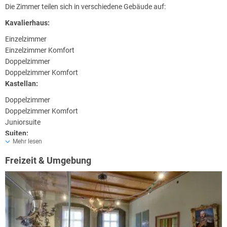
Die Zimmer teilen sich in verschiedene Gebäude auf:
Kavalierhaus:
Einzelzimmer
Einzelzimmer Komfort
Doppelzimmer
Doppelzimmer Komfort
Kastellan:
Doppelzimmer
Doppelzimmer Komfort
Juniorsuite
Suiten:
Mehr lesen
Bismarckturm
Freizeit & Umgebung
Weinturm
Torhaus
Alle Suiten verfügen über einen separaten Eingang.