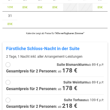
89
€
89
€
89
€
89
€
109
€
31
89
€
Kalender zeigt
ab
Preise für
"
Alle verfügbaren Zimmer
"
Fürstliche Schloss-Nacht in der Suite
2 Tage, 1 Nacht inkl. aller Arrangement-Leistungen
Suite Bismarckturm
89 €
ab
p.P.
178 €
Gesamtpreis für 2 Personen:
ab
Suite Weinturm
89 €
ab
p.P.
178 €
Gesamtpreis für 2 Personen:
ab
Suite Torhaus
109 €
ab
p.P.
218 €
Gesamtpreis für 2 Personen:
ab