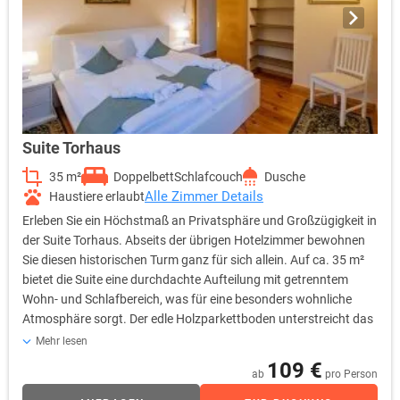
Suite Torhaus
35 m²
Doppelbett
Schlafcouch
Dusche
Alle Zimmer Details
Haustiere erlaubt
Erleben Sie ein Höchstmaß an Privatsphäre und Großzügigkeit in
der Suite Torhaus. Abseits der übrigen Hotelzimmer bewohnen
Sie diesen historischen Turm ganz für sich allein. Auf ca. 35 m²
bietet die Suite eine durchdachte Aufteilung mit getrenntem
Wohn- und Schlafbereich, was für eine besonders wohnliche
Atmosphäre sorgt. Der edle Holzparkettboden unterstreicht das
stilvolle Ambiente. Für Ihren Komfort ist die Suite mit einem
Mehr lesen
gemütlichen Doppelbett, einem Sofa und einem eleganten
109 €
ab
pro Person
Schminktisch ausgestattet. Eine praktische Pantry-Küche mit
Spüle und Herdplatte ermöglicht Ihnen zusätzliche Flexibilität