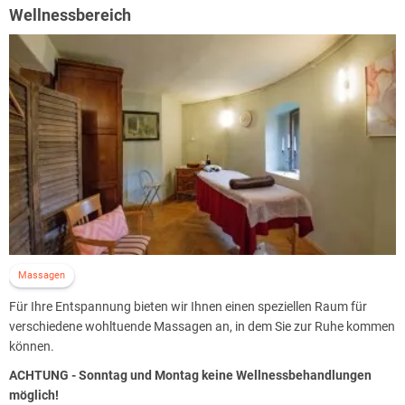
36 Einzel- und Doppelzimmer sowie Suite, aufgeteilt in Kastellan &
Wellnessbereich
Kavalier
WC mit Dusche o. Badewanne, Haarföhn, TV, Schreibtisch und
kostenfreies WLAN
Nichtraucherzimmer
Schloss-Restaurant „Kaiserhof“ mit Außengastronomie
Wellnessabteilung mit Massageangeboten
Verschiedene Tagungs- und Veranstaltungsräume
Museum im Schloss
Schlosspark mit Schlosskirche
Außenstelle des Standesamtes Gardelegen im Schloss
kostenfreie Parkplätze am Hotel
Massagen
Für Ihre Entspannung bieten wir Ihnen einen speziellen Raum für
verschiedene wohltuende Massagen an, in dem Sie zur Ruhe kommen
können.
ACHTUNG - Sonntag und Montag keine Wellnessbehandlungen
möglich!