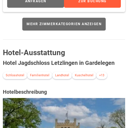
ANFRAGEN
ZUR BUCHUNG
während Ihres Aufenthalts. Ein Fernseher, kostenfreies WLAN
sowie ein geräumiger Kleiderschrank gehören ebenfalls zur
Ausstattung. Das Badezimmer ist mit einer Dusche, einem WC
und einem Haartrockner eingerichtet.
MEHR ZIMMERKATEGORIEN ANZEIGEN
Hotel-Ausstattung
Hotel Jagdschloss Letzlingen in Gardelegen
Schlosshotel
Familienhotel
Landhotel
Kuschelhotel
+13
Hotelbeschreibung