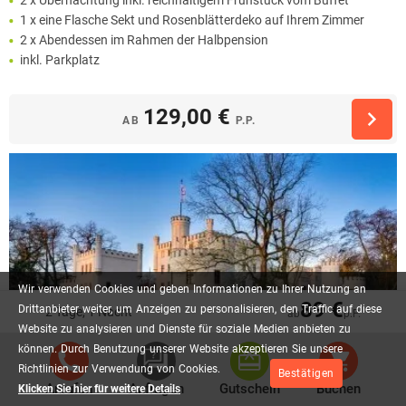
1 x eine Flasche Sekt und Rosenblätterdeko auf Ihrem Zimmer
2 x Abendessen im Rahmen der Halbpension
inkl. Parkplatz
129,00 €
AB
P.P.
Wir
verwenden
Cookies
und
geben
Informationen
zu
Ihrer
Nutzung
an
89 €
Drittanbieter
weiter,
um
Anzeigen
zu
personalisieren,
den
Traffic
auf
diese
2 Tage, 1 Nacht
ab
p.P.
Website
zu
analysieren
und
Dienste
für
soziale
Medien
anbieten
zu
können.
Durch
Benutzung
unserer
Website
akzeptieren
Sie
unsere
Richtlinien
zur
Verwendung
von
Cookies.
Bestätigen
Anrufen
Anfragen
Gutschein
Buchen
Klicken Sie hier für weitere Details