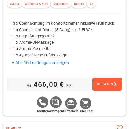
Sauna
Wellness & SPA
Massagen
Beauty
+2
3 x Übernachtung im Komfortzimmer inklusive Frühstück
1 x Candle Light Dinner (3 Gang) inkl.1 Fl.Wein
1 x Begrüßungsgetränk
1 x Aroma-Öl-Massage
1 x Aroma-Kosmetik
1 x Ayurvedische Fußmassage
+ Alle 10 Leistungen anzeigen
466,00 €
DETAILS
AB
P.P.
Anrufen
Anfragen
Gutschein
Buchung
ID: 48172