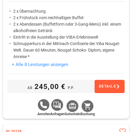
2 x Übernachtung
2 x Frühstück vom reichhaltigen Buffet
2 x Abendessen (Buffetform oder 3-Gang-Menü) inkl. einem
alkoholfreien Getränk
Eintritt in die Ausstellung der VIBA-Erlebniswelt
Schnupperkurs in der Mitmach-Confiserie der Viba Nougat-
Welt. Dauer 60 Minuten, Nougat-Schoko- Diplom, eigene
Anreise *
Nutzung des Saunabereiches und des Schwimmbades
+ Alle 8 Leistungen anzeigen
245,00 €
DETAILS
AB
P.P.
Anrufen
Anfragen
Gutschein
Buchung
ID: 35139