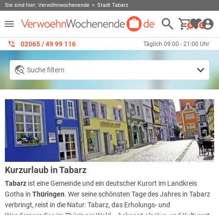
Sie sind hier:
Verwöhnwochenende
Stadt Tabarz
0
0
02065 / 49 ‌99 116
Täglich 09:00 - 21:00 Uhr
Suche filtern
Kurzurlaub in Tabarz
Tabarz
ist eine Gemeinde und ein deutscher Kurort im Landkreis
Gotha in
Thüringen
. Wer seine schönsten Tage des Jahres in Tabarz
verbringt, reist in die Natur: Tabarz, das Erholungs- und
Wanderparadies im Thüringer Wald – bekannt als Kur- und Kulturort