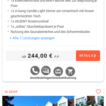
1x Edelrosenstrauß und eine Flasche Sekt zur Begrüßung je
Paar
1x 4-Gang Candle-Light-Dinner am romantisch mit Rosen
geschmückten Tisch
1x AKZENT Rosencocktail
1x „süßes“ Abschiedspräsent je Paar
Nutzung des Saunabereiches und des Schwimmbades
+ Alle 7 Leistungen anzeigen
244,00 €
DETAILS
AB
P.P.
Anrufen
Anfragen
Gutschein
Buchung
ID: 28169