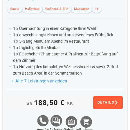
Sauna
Hallenbad
Wellness & SPA
Massagen
+6
1 x Übernachtung in einer Kategorie Ihrer Wahl
1 x abwechslungsreiches und ausgewogenes Frühstück
1 x 5-Gang Menü am Abend im Restaurant
1 x täglich gefüllte Minibar
1 x Fläschchen Champagner & Pralinen zur Begrüßung auf
dem Zimmer
1 x Nutzung des kompletten Wellnessbereichs sowie Zutritt
zum Beach Areal in der Sommersaison
+ Alle 7 Leistungen anzeigen
188,50 €
DETAILS
AB
P.P.
Anrufen
Anfragen
Gutschein
Buchung