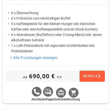
6 x Übernachtung
6 x Frühstück vom reichhaltigen Buffet
5 x Kaffeegedeck für den kleinen Hunger (ein Kännchen
Kaffee oder eine Kaffeespezialität und ein Stück Kuchen)
6 x Abendessen (Buffetform oder 3-Gang-Menü) inkl. einem
alkoholfreien Getränk
1 x Leih-Picknickkorb mit regionalen Köstlichkeiten inkl.
Picknickdecke
Nutzung des Saunabereiches und des Schwimmbades
+ Alle 9 Leistungen anzeigen
690,00 €
DETAILS
AB
P.P.
Anrufen
Anfragen
Gutschein
Buchung