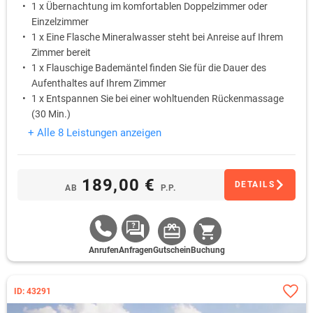
1 x Übernachtung im komfortablen Doppelzimmer oder
Einzelzimmer
1 x Eine Flasche Mineralwasser steht bei Anreise auf Ihrem
Zimmer bereit
1 x Flauschige Bademäntel finden Sie für die Dauer des
Aufenthaltes auf Ihrem Zimmer
1 x Entspannen Sie bei einer wohltuenden Rückenmassage
(30 Min.)
1 x Nutzen Sie nach Lust und Laune im Rahmen der
+ Alle 8 Leistungen anzeigen
Öffnungszeiten den hoteleigenen Freizeit- und
Wellnessbereich
1 x Genießen Sie am Abend ein 3-Gänge-Menü
189,00 €
DETAILS
AB
P.P.
Anrufen
Anfragen
Gutschein
Buchung
ID: 43291