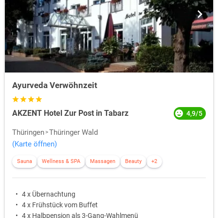
Ayurveda Verwöhnzeit
AKZENT Hotel Zur Post in Tabarz
4,9/5
Thüringen
Thüringer Wald
(Karte öffnen)
Sauna
Wellness & SPA
Massagen
Beauty
+2
4 x Übernachtung
4 x Frühstück vom Buffet
4 x Halbpension als 3-Gang-Wahlmenü