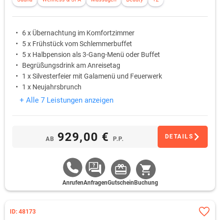
6 x Übernachtung im Komfortzimmer
5 x Frühstück vom Schlemmerbuffet
5 x Halbpension als 3-Gang-Menü oder Buffet
Begrüßungsdrink am Anreisetag
1 x Silvesterfeier mit Galamenü und Feuerwerk
1 x Neujahrsbrunch
+ Alle 7 Leistungen anzeigen
929,00 €
DETAILS
AB
P.P.
Anrufen
Anfragen
Gutschein
Buchung
ID: 48173