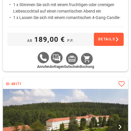
1 x Stimmen Sie sich mit einem fruchtigen oder cremigen
Liebescocktail auf einen romantischen Abend ein
1 x Lassen Sie sich mit einem romantischen 4-Gang-Candle-
Light-Dinner am liebevoll gedeckten Tisch verwöhnen
1 x Schlafen Sie am ersten Morgen ungestört aus … Das
Frühstück wird Ihnen auf Wunsch als Bettfrühstück auf das
189,00 €
DETAILS
AB
P.P.
Zimmer gebracht
Anrufen
Anfragen
Gutschein
Buchung
ID: 48171