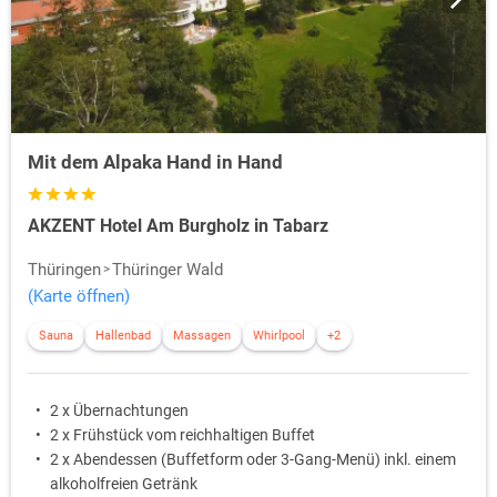
Mit dem Alpaka Hand in Hand
AKZENT Hotel Am Burgholz in Tabarz
Thüringen
Thüringer Wald
(Karte öffnen)
Sauna
Hallenbad
Massagen
Whirlpool
+2
2 x Übernachtungen
2 x Frühstück vom reichhaltigen Buffet
2 x Abendessen (Buffetform oder 3-Gang-Menü) inkl. einem
alkoholfreien Getränk