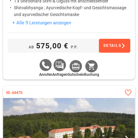
1 x Shirodhara Stirn-& Ölguss mit anschliessender
Shiroabhyanga ; Ayurvedische Kopf- und Gesichtsmassage
und ayurvedischer Gesichtsmaske
+ Alle 9 Leistungen anzeigen
575,00 €
DETAILS
AB
P.P.
Anrufen
Anfragen
Gutschein
Buchung
ID: 44470