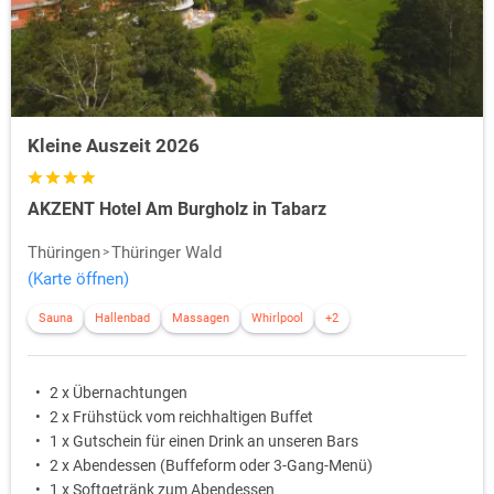
Kleine Auszeit 2026
AKZENT Hotel Am Burgholz in Tabarz
Thüringen
Thüringer Wald
(Karte öffnen)
Sauna
Hallenbad
Massagen
Whirlpool
+2
2 x Übernachtungen
2 x Frühstück vom reichhaltigen Buffet
1 x Gutschein für einen Drink an unseren Bars
2 x Abendessen (Buffeform oder 3-Gang-Menü)
1 x Softgetränk zum Abendessen