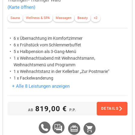
Thüringen
Thüringer Wald
(Karte öffnen)
Sauna
Wellness & SPA
Massagen
Beauty
+2
6 x Übernachtung im Komfortzimmer
6 x Frühstück vom Schlemmerbuffet
5 x Halbpension als 3-Gang-Menü
1 x Weihnachtsabend mit Weihnachtsmann,
Weihnachtsmenü und Programm
1 x Weihnachtstanz in der Kellerbar „Zur Postmarie“
1 x Fackelwanderung
+ Alle 8 Leistungen anzeigen
819,00 €
DETAILS
AB
P.P.