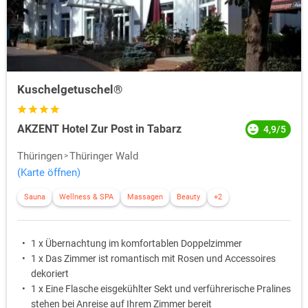
Bergwandern, etc. Während dem
Tabarz Familienurlaub im Winter
lohnt eim Besuch vom
Großen Inselsberg
, der mit Schnee bedeckt
sein wird und Platz für Wintersport schafft.
Kuschelgetuschel®
AKZENT Hotel Zur Post in Tabarz
4,9/5
Thüringen
Thüringer Wald
(Karte öffnen)
Sauna
Wellness & SPA
Massagen
Beauty
+2
1 x Übernachtung im komfortablen Doppelzimmer
1 x Das Zimmer ist romantisch mit Rosen und Accessoires
dekoriert
1 x Eine Flasche eisgekühlter Sekt und verführerische Pralines
stehen bei Anreise auf Ihrem Zimmer bereit