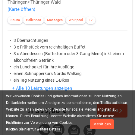
Thüringen
Thüringer Wald
(Karte öffnen)
Sauna
Hallenbad
Massagen
Whirlpool
+2
3 Übernachtungen
3 x Frühstück vom reichhaltigen Buffet
3 x Abendessen (Buffetform oder 3-Gang-Menü) inkl. einem
alkoholfreien Getränk
ein Lunchpaket für Ihre Ausflüge
einen Schnupperkurs Nordic Walking
ein Tag Nutzung eines E-Bikes
+ Alle 10 Leistungen anzeigen
Wir
verwenden
Cookies
und
geben
Informationen
zu
Ihrer
Nutzung
an
Drittanbieter
weiter,
um
Anzeigen
zu
personalisieren,
den
Traffic
auf
diese
399,00 €
Website
zu
analysieren
und
Dienste
für
soziale
Medien
anbieten
zu
DETAILS
AB
P.P.
können.
Durch
Benutzung
unserer
Website
akzeptieren
Sie
unsere
Richtlinien
zur
Verwendung
von
Cookies.
Bestätigen
Klicken Sie hier für weitere Details