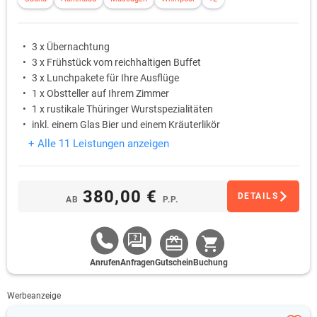
3 x Übernachtung
3 x Frühstück vom reichhaltigen Buffet
3 x Lunchpakete für Ihre Ausflüge
1 x Obstteller auf Ihrem Zimmer
1 x rustikale Thüringer Wurstspezialitäten
inkl. einem Glas Bier und einem Kräuterlikör
+ Alle 11 Leistungen anzeigen
380,00 €
DETAILS
AB
P.P.
Anrufen
Anfragen
Gutschein
Buchung
Werbeanzeige