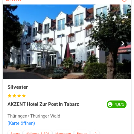
Silvester
AKZENT Hotel Zur Post in Tabarz
4,9/5
Thüringen
Thüringer Wald
(Karte öffnen)
Sauna
Wellness & SPA
Massagen
Beauty
+2