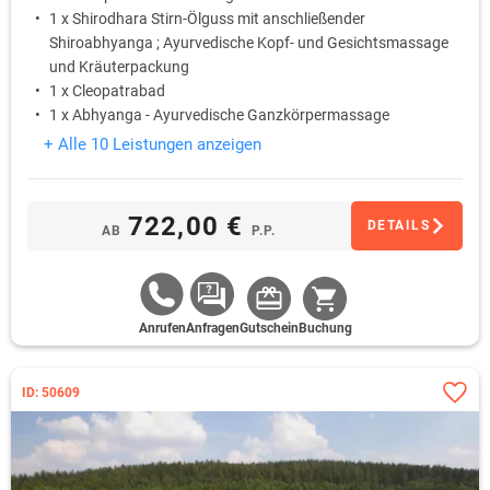
1 x Shirodhara Stirn-Ölguss mit anschließender
Shiroabhyanga ; Ayurvedische Kopf- und Gesichtsmassage
und Kräuterpackung
1 x Cleopatrabad
1 x Abhyanga - Ayurvedische Ganzkörpermassage
+ Alle 10 Leistungen anzeigen
722,00 €
DETAILS
AB
P.P.
Anrufen
Anfragen
Gutschein
Buchung
ID: 50609