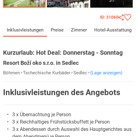
31
ID: 31060
Inklusivleistungen
Preise
Zimmer
Hotel-Ausstattung
Kurzurlaub:
Hot Deal: Donnerstag - Sonntag
Resort Boží oko s.r.o. in Sedlec
Böhmen
Tschechische Kurbäder
Sedlec
(Lage anzeigen)
Inklusivleistungen des Angebots
3 x Übernachtung je Person
3 x Reichhaltiges Frühstücksbuffett je Person
3 x Abendessen durch Auswahl des Hauptgerichtes aus
dem Abendmenü je Person