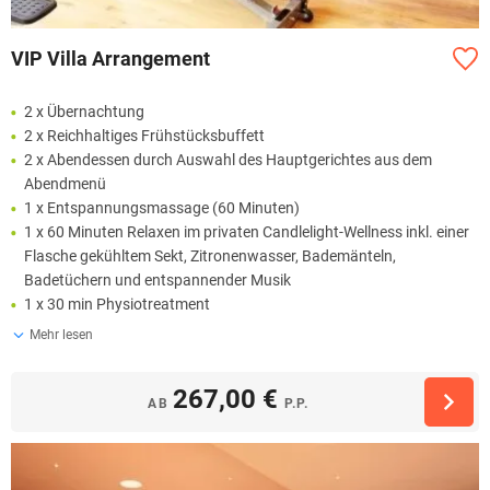
VIP Villa Arrangement
2 x Übernachtung
2 x Reichhaltiges Frühstücksbuffett
2 x Abendessen durch Auswahl des Hauptgerichtes aus dem
Abendmenü
1 x Entspannungsmassage (60 Minuten)
1 x 60 Minuten Relaxen im privaten Candlelight-Wellness inkl. einer
Flasche gekühltem Sekt, Zitronenwasser, Bademänteln,
Badetüchern und entspannender Musik
1 x 30 min Physiotreatment
Mehr lesen
267,00 €
AB
P.P.