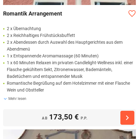
Romantik Arrangement
2 x Übernachtung
2 x Reichhaltiges Frühstücksbuffett
2 x Abendessen durch Auswahl des Hauptgerichtes aus dem
Abendmenü
1 x Entspannende Aromamassage (60 Minuten)
1 x 60 Minuten Relaxen im privaten Candlelight-Wellness inkl. einer
Flasche gekühltem Sekt, Zitronenwasser, Bademänteln,
Badetüchern und entspannender Musik
Romantische Begrüßung auf dem Hotelzimmer mit einer Flasche
Wein und Obstteller
Mehr lesen
173,50 €
AB
P.P.