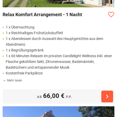
Relax Komfort Arrangement - 1 Nacht
1 x Übernachtung
1 x Reichhaltiges Frühstücksbuffett
1 x Abendessen durch Auswahl des Hauptgerichtes aus dem
Abendmenü
1 x Begrüßungsgetränk
1 x 60 Minuten Relaxen im privaten Candlelight-Wellness inkl. einer
Flasche gekühltem Sekt, Zitronenwasser, Bademänteln,
Badetüchern und entspannender Musik
Kostenfreie Parkplätze
Mehr lesen
66,00 €
AB
P.P.