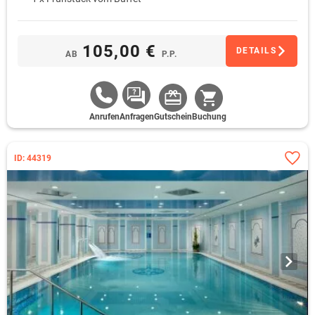
105,00 €
DETAILS
AB
P.P.
Anrufen
Anfragen
Gutschein
Buchung
ID: 44319