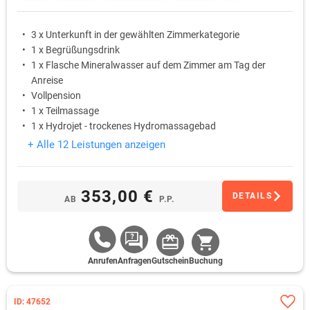
3 x Unterkunft in der gewählten Zimmerkategorie
1 x Begrüßungsdrink
1 x Flasche Mineralwasser auf dem Zimmer am Tag der
Anreise
Vollpension
1 x Teilmassage
1 x Hydrojet - trockenes Hydromassagebad
+ Alle 12 Leistungen anzeigen
353,00 €
DETAILS
AB
P.P.
Anrufen
Anfragen
Gutschein
Buchung
ID: 47652