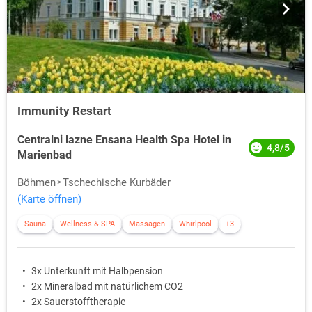
Immunity Restart
Centralni lazne Ensana Health Spa Hotel in
4,8/5
Marienbad
Böhmen
Tschechische Kurbäder
(Karte öffnen)
Sauna
Wellness & SPA
Massagen
Whirlpool
+3
3x Unterkunft mit Halbpension
2x Mineralbad mit natürlichem CO2
2x Sauerstofftherapie