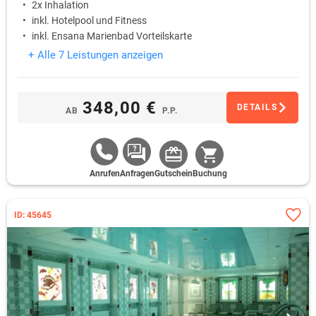
2x Inhalation
inkl. Hotelpool und Fitness
inkl. Ensana Marienbad Vorteilskarte
+ Alle 7 Leistungen anzeigen
348,00 €
DETAILS
AB
P.P.
Anrufen
Anfragen
Gutschein
Buchung
ID: 45645