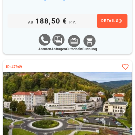
188,50 €
DETAILS
AB
P.P.
Anrufen
Anfragen
Gutschein
Buchung
ID: 47949