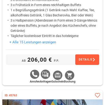
3 x Frühstück in Form eines reichhaltigen Buffets
1 x Begrüßungsgetränk (1 Getränk nach Wahl: Kaffee, Tee,
alkoholfreies Getränk, 1 Glas Becherovka, Bier oder Wein)
3 x Halbpension (Abendessen in Form eines 3-Gänge-Menüs
oder eines Buffets, je nach Angebot des Küchenchefs, ohne
Getränke)
Täglicher kostenloser Eintritt in das hoteleigene
Wellnesscenter von 08:00 bis 19:00 (Pool, finnische Sauna,
+ Alle 15 Leistungen anzeigen
Infrasauna, Whirlpool)
1 x Familieneintrittskarte in den Zoo Chomutov (ca 13 Km
vom Hotel entfernt)
206,00 €
DETAILS
AB
P.P.
Anrufen
Anfragen
Gutschein
Buchung
ID: 45763