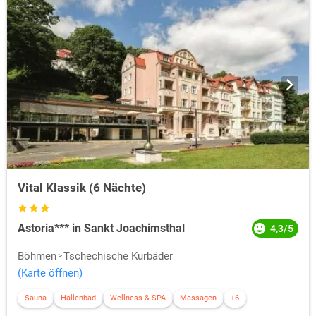
Vital Klassik (6 Nächte)
Astoria*** in Sankt Joachimsthal
4,3/5
Böhmen
Tschechische Kurbäder
(Karte öffnen)
Sauna
Hallenbad
Wellness & SPA
Massagen
+6