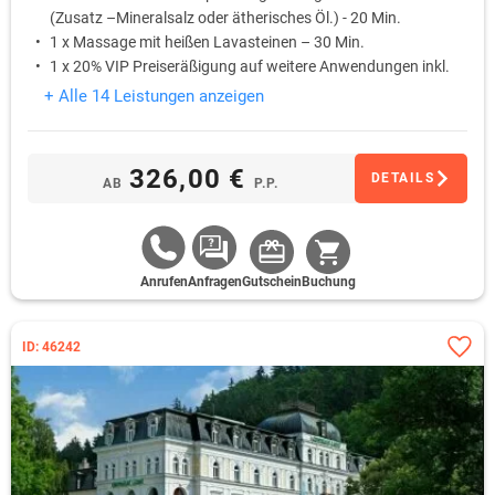
einhergehen kann. Im Durchschnitt ein Kur-Programm 18 bis 24
(Zusatz –Mineralsalz oder ätherisches Öl.) - 20 Min.
Behandlungen pro Woche.
1 x Massage mit heißen Lavasteinen – 30 Min.
1 x 20% VIP Preiseräßigung auf weitere Anwendungen inkl.
Sauna
+ Alle 14 Leistungen anzeigen
326,00 €
DETAILS
AB
P.P.
Anrufen
Anfragen
Gutschein
Buchung
ID: 46242