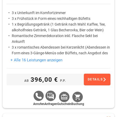
3 x Unterkunft im Komfortzimmer
3 x Frühstück in Form eines reichhaltigen Büfetts
1 x Begrüßungsgetränk (1 Getränk nach Wahl: Kaffee, Tee,
alkoholfreies Getränk, 1 Glas Becherovka, Bier oder Wein)
Romantische Zimmerdekoration inkl. Flasche Sekt bei
Ankunft
3 x romantisches Abendessen bei Kerzenlicht (Abendessen in
Form eines 3-Gänge-Menüs oder Büffets, nach Angebot des
Chefkochs) inkl. Flasche Hauswein (eine Flasche pro Paar)
+ Alle 16 Leistungen anzeigen
1 x Thailändische Öl-Massage (60 Min.)
396,00 €
DETAILS
AB
P.P.
Anrufen
Anfragen
Gutschein
Buchung