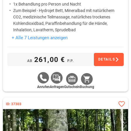
1x Behandlung pro Person und Nacht
Zum Beispiel - Hydrojet Bett, Mineralbad mit natürlichem
CO2, medizinische Teilmassage, natürliches trockenes
Kohlendioxidbad, Paraffinbehandlung für die Hände,
Inhalation, Lavatherm, Sprudelbad
Eintritt ins Schwimmbad mit Whirlpool und Sauna
+ Alle 7 Leistungen anzeigen
261,00 €
DETAILS
AB
P.P.
Anrufen
Anfragen
Gutschein
Buchung
ID: 37303