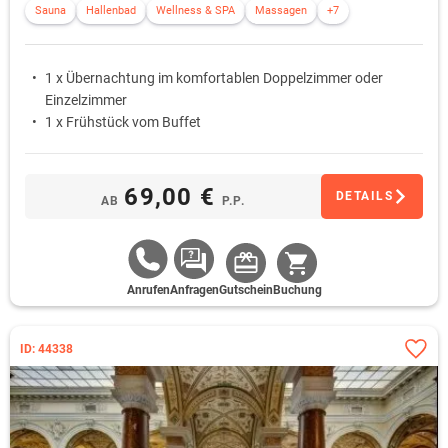
Sauna
Hallenbad
Wellness & SPA
Massagen
+7
1 x Übernachtung im komfortablen Doppelzimmer oder
Einzelzimmer
1 x Frühstück vom Buffet
69,00 €
DETAILS
AB
P.P.
Anrufen
Anfragen
Gutschein
Buchung
ID: 44338