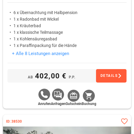
6 x Übernachtung mit Halbpension
1 x Radonbad mit Wickel
1 x Kräuterbad
1 x klassische Teilmassage
1 x Kohlensäuregasbad
1 x Paraffinpackung für die Hände
+ Alle 8 Leistungen anzeigen
402,00 €
DETAILS
AB
P.P.
Anrufen
Anfragen
Gutschein
Buchung
ID: 38530