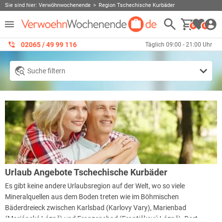
Sie sind hier:
Verwöhnwochenende
Region Tschechische Kurbäder
0
0
02065 / 49 ‌99 116
Täglich 09:00 - 21:00 Uhr
Suche filtern
Urlaub Angebote Tschechische Kurbäder
Es gibt keine andere Urlaubsregion auf der Welt, wo so viele
Mineralquellen aus dem Boden treten wie im Böhmischen
Bäderdreieck zwischen Karlsbad (Karlovy Vary), Marienbad
(Mariánské Lázně) und Franzensbad (Františkový Lázně). Dort