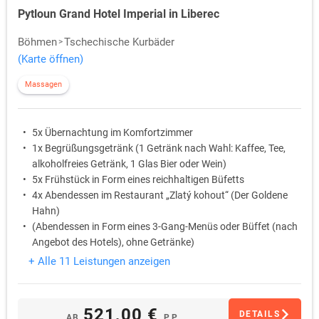
Pytloun Grand Hotel Imperial in Liberec
Böhmen
Tschechische Kurbäder
(Karte öffnen)
Massagen
5x Übernachtung im Komfortzimmer
1x Begrüßungsgetränk (1 Getränk nach Wahl: Kaffee, Tee,
alkoholfreies Getränk, 1 Glas Bier oder Wein)
5x Frühstück in Form eines reichhaltigen Büfetts
4x Abendessen im Restaurant „Zlatý kohout“ (Der Goldene
Hahn)
(Abendessen in Form eines 3-Gang-Menüs oder Büffet (nach
Angebot des Hotels), ohne Getränke)
31.12. festliches Silvesterabendessen mit Programm
+ Alle 11 Leistungen anzeigen
(Begrüßungsgetränk, festliches Buffet, Neujahrsgulasch,
Neujahrstoast, Rahmenprogramm)
521,00 €
DETAILS
AB
P.P.