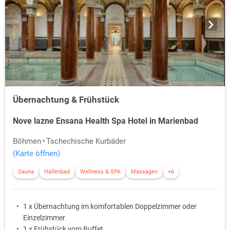
Übernachtung & Frühstück
Nove lazne Ensana Health Spa Hotel in Marienbad
Böhmen
Tschechische Kurbäder
(Karte öffnen)
Sauna
Hallenbad
Wellness & SPA
Massagen
+6
1 x Übernachtung im komfortablen Doppelzimmer oder
Einzelzimmer
1 x Frühstück vom Buffet