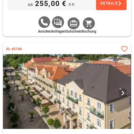
255,00 €
DETAILS
AB
P.P.
Anrufen
Anfragen
Gutschein
Buchung
ID: 45748