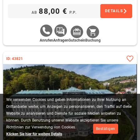
88,00 €
DETAILS
AB
P.P.
Anrufen
Anfragen
Gutschein
Buchung
ID: 43821
Wir
verwenden
Cookies
und
geben
Informationen
zu
Ihrer
Nutzung
an
Drittanbieter
weiter,
um
Anzeigen
zu
personalisieren,
den
Traffic
auf
diese
Website
zu
analysieren
und
Dienste
für
soziale
Medien
anbieten
zu
können.
Durch
Benutzung
unserer
Website
akzeptieren
Sie
unsere
Richtlinien
zur
Verwendung
von
Cookies.
Bestätigen
Klicken Sie hier für weitere Details