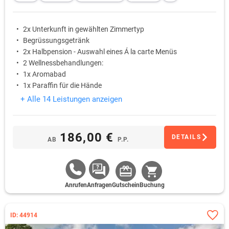
2x Unterkunft in gewählten Zimmertyp
Begrüssungsgetränk
2x Halbpension - Auswahl eines Á la carte Menüs
2 Wellnessbehandlungen:
1x Aromabad
1x Paraffin für die Hände
+ Alle 14 Leistungen anzeigen
186,00 €
DETAILS
AB
P.P.
Anrufen
Anfragen
Gutschein
Buchung
ID: 44914