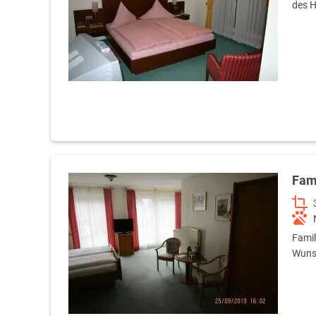
des H
Fam
Famil
Wuns