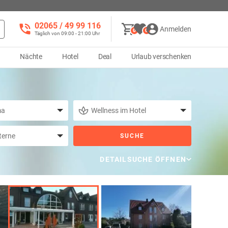
02065 / 49 ‌99 116
Anmelden
0
0
Täglich von 09:00 - 21:00 Uhr
d
Nächte
Hotel
Deal
Urlaub verschenken
SUCHE
DETAILSUCHE ÖFFNEN