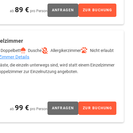
89 €
ANFRAGEN
ZUR BUCHUNG
ab
pro Person
zelzimmer
Doppelbett
Dusche
Allergikerzimmer
Nicht erlaubt
 Zimmer Details
äste, die einzeln unterwegs sind, wird statt einem Einzelzimmer
oppelzimmer zur Einzelnutzung angeboten.
99 €
ANFRAGEN
ZUR BUCHUNG
ab
pro Person