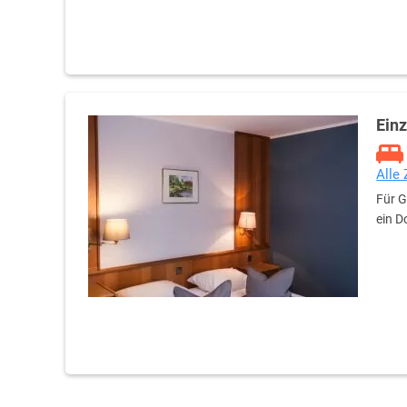
Ein
Alle
Für G
ein D