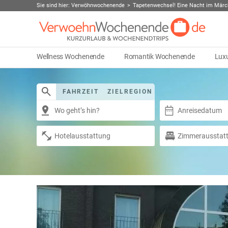
Sie sind hier:
Verwöhnwochenende
Tapetenwechsel! Eine Nacht im Mär
Wellness Wochenende
Romantik Wochenende
Lux
FAHRZEIT
ZIELREGION