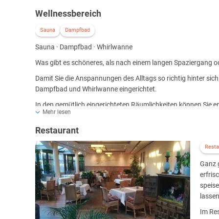
Wellnessbereich
Sauna
Dampfbad
Sauna · Dampfbad · Whirlwanne
Was gibt es schöneres, als nach einem langen Spaziergang o
Damit Sie die Anspannungen des Alltags so richtig hinter si
Dampfbad und Whirlwanne eingerichtet.
In den gemütlich eingerichteten Räumlichkeiten können Sie e
Mehr lesen
wegspülen.
Restaurant
Resta
Ganz g
erfris
speise
lassen
Im Res