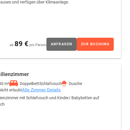
auses und verfügen über Klimaanlage.
89 €
ANFRAGEN
ZUR BUCHUNG
ab
pro Person
ilienzimmer
30 m²
Doppelbett
Schlafcouch
Dusche
Alle Zimmer Details
Nicht erlaubt
ienzimmer mit Schlafcouch und Kinder/ Babybetten auf
ch