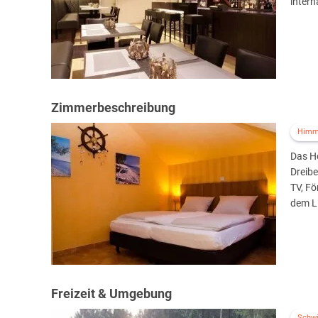
intern
Zimmerbeschreibung
Himm
Das Ho
Dreibe
TV, Fö
dem Li
Freizeit & Umgebung
Schw