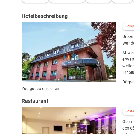
Hotelbeschreibung
Parkp
Unser 
Wander
Abwec
erwart
weiter
Erhol
Dörpe
Zug gut zu erreichen.
Restaurant
Resta
Ob im 
genie