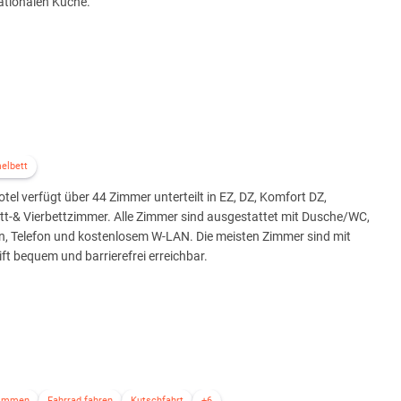
ationalen Küche.
elbett
tel verfügt über 44 Zimmer unterteilt in EZ, DZ, Komfort DZ,
tt-& Vierbettzimmer. Alle Zimmer sind ausgestattet mit Dusche/WC,
n, Telefon und kostenlosem W-LAN. Die meisten Zimmer sind mit
ft bequem und barrierefrei erreichbar.
immen
Fahrrad fahren
Kutschfahrt
+6