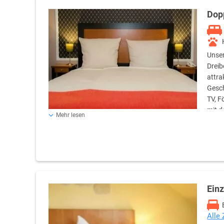
Dop
Unser
Dreib
attra
Gesch
TV, F
mit d
Mehr lesen
unserer Sauna& Whirlpool kann gerne dazugebucht werd
Ein
Alle