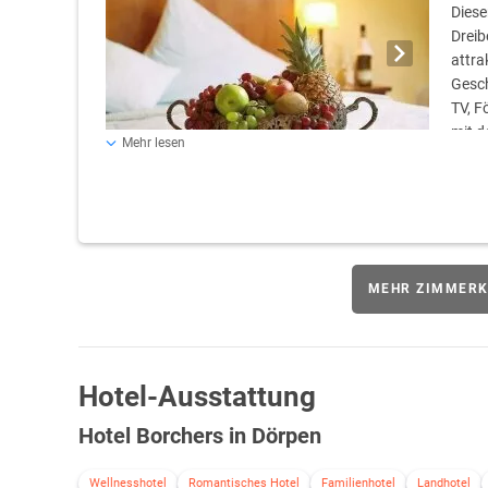
Diese
Dreib
attra
Gesch
TV, F
mit d
Mehr lesen
unserer Sauna& Whirlpool kann gerne dazugebucht werd
MEHR ZIMMERK
Hotel-Ausstattung
Hotel Borchers in Dörpen
Wellnesshotel
Romantisches Hotel
Familienhotel
Landhotel