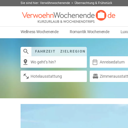
Sie sind hier:
Verwöhnwochenende
Übernachtung & Frühstück
Wellness Wochenende
Romantik Wochenende
Lux
FAHRZEIT
ZIELREGION