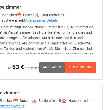
pelzimmer
Doppelbett
Dusche
Barrierefreiheit
Alle Zimmer Details
Haustiere erlaubt
 Hotel verfügt über 44 Zimmer unterteilt in EZ, DZ, Komfort DZ,
ett-& Vierbettzimmer. Das Hotel bietet ein umfangreiches und
ktives Angebot für Urlauber, Kurzreisende, Familien und
äftsreisende. Alle Zimmer sind ausgestattet mit Dusche/WC,
ön, Telefon und kostenlosem W-LAN. Die meisten Zimmer sind
em Lift bequem und barrierefrei erreichbar. Die alleine Nutzung
en.
63 €
ANFRAGEN
ZUR BUCHUNG
ab
pro Person
zelzimmer
Einzelbett
Dusche
Barrierefreiheit
Haustiere erlaubt
 Zimmer Details