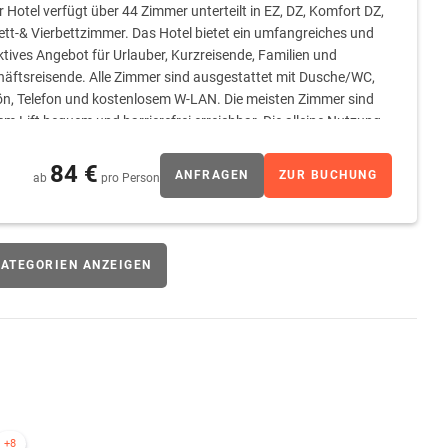
r Hotel verfügt über 44 Zimmer unterteilt in EZ, DZ, Komfort DZ,
ett-& Vierbettzimmer. Das Hotel bietet ein umfangreiches und
ktives Angebot für Urlauber, Kurzreisende, Familien und
äftsreisende. Alle Zimmer sind ausgestattet mit Dusche/WC,
ön, Telefon und kostenlosem W-LAN. Die meisten Zimmer sind
em Lift bequem und barrierefrei erreichbar. Die alleine Nutzung
en.
84 €
ANFRAGEN
ZUR BUCHUNG
ab
pro Person
ATEGORIEN ANZEIGEN
+8