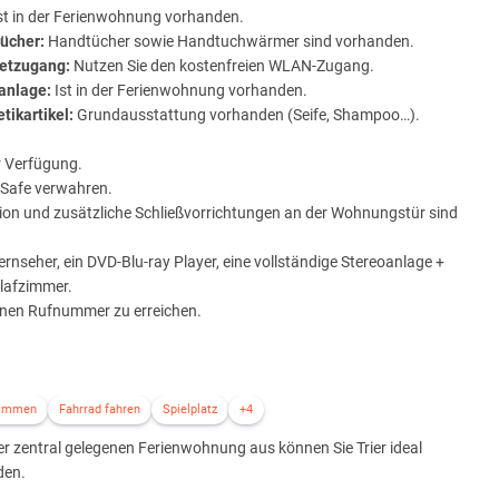
st in der Ferienwohnung vorhanden.
ücher:
Handtücher sowie Handtuchwärmer sind vorhanden.
netzugang:
Nutzen Sie den kostenfreien WLAN-Zugang.
anlage:
Ist in der Ferienwohnung vorhanden.
tikartikel:
Grundausstattung vorhanden (Seife, Shampoo…).
r Verfügung.
 Safe verwahren.
ion und zusätzliche Schließvorrichtungen an der Wohnungstür sind
rnseher, ein DVD-Blu-ray Player, eine vollständige Stereoanlage +
hlafzimmer.
genen Rufnummer zu erreichen.
 und Bügelbrett sind vorhanden. Wäscheraum zur Alleinnutzung
en.
immen
Fahrrad fahren
Spielplatz
+4
r zentral gelegenen Ferienwohnung aus können Sie Trier ideal
den.