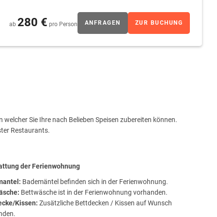
aschine, Trockner, Bügeleisen und Bügelbrett sind vorhanden
280 €
ANFRAGEN
ZUR BUCHUNG
ab
pro Person
n welcher Sie Ihre nach Belieben Speisen zubereiten können.
ster Restaurants.
attung der Ferienwohnung
antel:
Bademäntel befinden sich in der Ferienwohnung.
äsche:
Bettwäsche ist in der Ferienwohnung vorhanden.
ecke/Kissen:
Zusätzliche Bettdecken / Kissen auf Wunsch
nden.