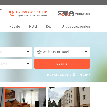
02065 / 49 ‌99 116
Anmelden
0
0
Täglich von 09:00 - 21:00 Uhr
d
Nächte
Hotel
Deal
Urlaub verschenken
SUCHE
DETAILSUCHE ÖFFNEN