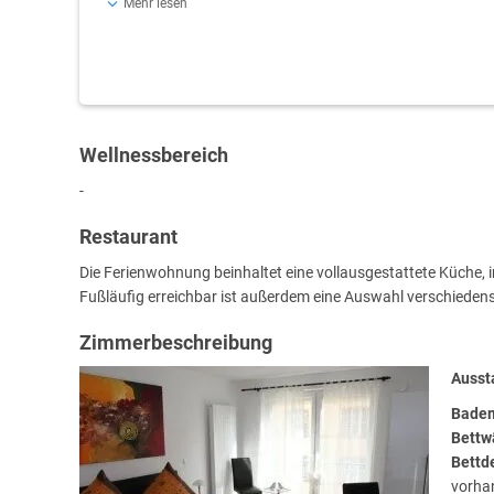
Mehr lesen
vorhanden Safe Türöffner mit Gegensprechanlage Waschm
Wellnessbereich
-
Restaurant
Die Ferienwohnung beinhaltet eine vollausgestattete Küche, i
Fußläufig erreichbar ist außerdem eine Auswahl verschieden
Zimmerbeschreibung
Ausst
Badem
Bettw
Bettd
vorha