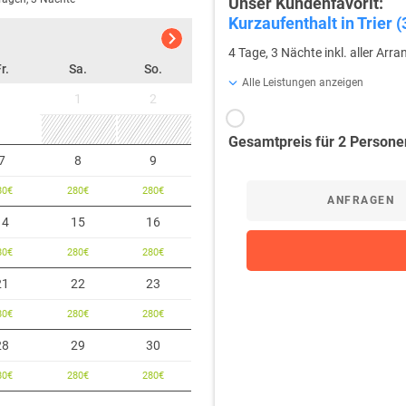
Unser Kundenfavorit:
Kurzaufenthalt in Trier 
4 Tage, 3 Nächte inkl. aller Ar
r.
Sa.
So.
Alle Leistungen anzeigen
1
2
Gesamtpreis für 2 Persone
7
8
9
80
€
280
€
280
€
ANFRAGEN
14
15
16
80
€
280
€
280
€
21
22
23
80
€
280
€
280
€
28
29
30
80
€
280
€
280
€