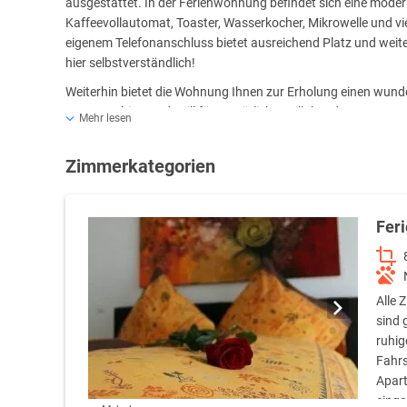
ausgestattet. In der Ferienwohnung befindet sich eine moder
Kaffeevollautomat, Toaster, Wasserkocher, Mikrowelle und 
eigenem Telefonanschluss bietet ausreichend Platz und weite
hier selbstverständlich!
Weiterhin bietet die Wohnung Ihnen zur Erholung einen wunde
Sonnenschirm und Grill für gemütliche Grillabende.
Mehr lesen
Darüber hinaus steht Ihnen ein Tiefgaragenstellplatz zur Ver
Zimmerkategorien
Fer
Alle 
sind 
ruhig
Fahrs
Apart
einge