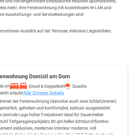
ne und voll eingerichtete Einbauküche inklusive Spülmaschine,
vieles mehr. Ihre Ferienwohnung mit kostenlosem W-LAN und
re Ausstattungs- und Serviceleistungen sind
rschönen Ausblick auf der Terrasse, inklusive Liegestühlen,
fügung.
ienwohnung Domizil am Dom
80 m²
Einzel & Doppelbett
Dusche
Alle Zimmer Details
Nicht erlaubt
Zimmer der Ferienwohnung (darunter auch zwei Schlafzimmer)
gemütlich, gehoben und komfortabel, exklusiv ausgestattet.
e zentrale Lage hoher Freizeitwert ideal für Dauermieter
tuhl Tiefgaragenparkplatz 80 qm helles lichtdurchflutetes
ement exklusives, modernes Interieur moderne, voll
richtete Einbauküche Terrasse W-LAN | I-PAD Bettwäsche ist