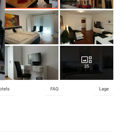
35
otels
FAQ
Lage