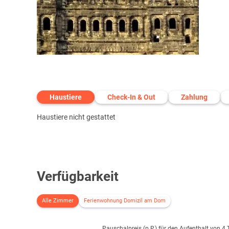
Haustiere
Check-In & Out
Zahlung
Haustiere nicht gestattet
Verfügbarkeit
Alle Zimmer
Ferienwohnung Domizil am Dom
Pauschalpreis (p.P.) für den Aufenthalt von 4