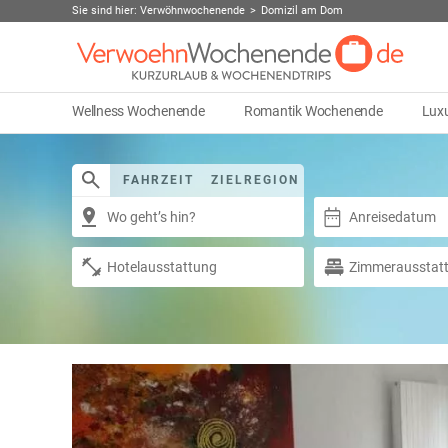
Sie sind hier:
Verwöhnwochenende
Domizil am Dom
Wellness Wochenende
Romantik Wochenende
Lux
FAHRZEIT
ZIELREGION