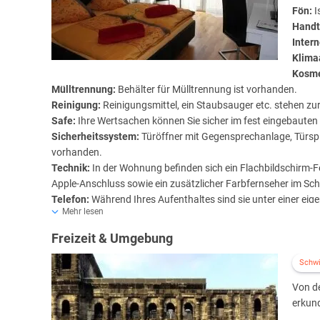
Fön:
I
Handt
Inter
Klima
Kosme
Mülltrennung:
Behälter für Mülltrennung ist vorhanden.
Reinigung:
Reinigungsmittel, ein Staubsauger etc. stehen zu
Safe:
Ihre Wertsachen können Sie sicher im fest eingebauten
Sicherheitssystem:
Türöffner mit Gegensprechanlage, Türsp
vorhanden.
Technik:
In der Wohnung befinden sich ein Flachbildschirm-Fe
Apple-Anschluss sowie ein zusätzlicher Farbfernseher im Sc
Telefon:
Während Ihres Aufenthaltes sind sie unter einer ei
Mehr lesen
Wecker:
Ein Wecker ist im Schlafzimmer vorhanden.
Waschmöglichkeiten:
Waschmaschine, Trockner, Bügeleisen
Freizeit & Umgebung
befindet sich in den Kellerräumen.
Verdunklungsmöglichkeiten:
Sind in allen Zimmern vorhand
Schw
Von de
erkun