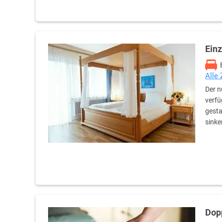
Ein
Alle
Der n
verfü
gesta
sinke
Dop