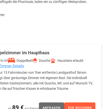
flügeln die Phantasie, laden ein zu zünftigen Weinproben,
ier.
pelzimmer im Haupthaus
16 m²
Doppelbett
Dusche
Haustiere erlaubt
 Zimmer Details
ur 15 Fahrminuten von Trier entfernte Landgasthof Simon
gt über geräumige Zimmer mit eigenem Bad. Die individuell
lteten Gästezimmern, alle mit Dusche, WC und auf Wunsch TV,
n Sie auf frischen Kissen in erholsame Träume.
89 €
ANFRAGEN
ZUR BUCHUNG
ab
pro Person