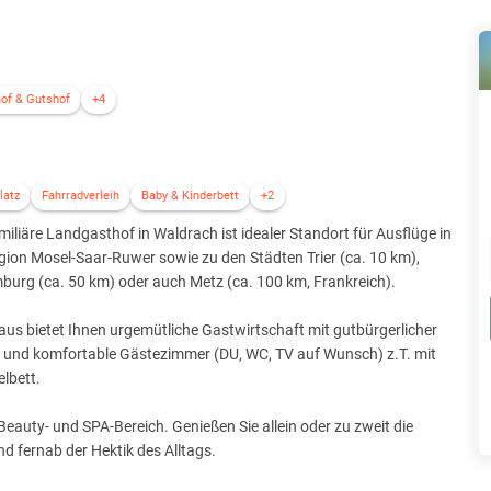
of & Gutshof
+4
latz
Fahrradverleih
Baby & Kinderbett
+2
miliäre Landgasthof in Waldrach ist idealer Standort für Ausflüge in
gion Mosel-Saar-Ruwer sowie zu den Städten Trier (ca. 10 km),
burg (ca. 50 km) oder auch Metz (ca. 100 km, Frankreich).
us bietet Ihnen urgemütliche Gastwirtschaft mit gutbürgerlicher
 und komfortable Gästezimmer (DU, WC, TV auf Wunsch) z.T. mit
lbett.
eauty- und SPA-Bereich. Genießen Sie allein oder zu zweit die
d fernab der Hektik des Alltags.