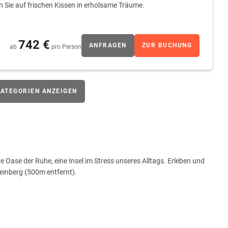
n Sie auf frischen Kissen in erholsame Träume.
742 €
ANFRAGEN
ZUR BUCHUNG
ab
pro Person
ATEGORIEN ANZEIGEN
ne Oase der Ruhe, eine Insel im Stress unseres Alltags. Erleben und
inberg (500m entfernt).