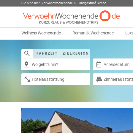
Sie sind hier:
Verwöhnwochenende
Landgasthof Simon
Wellness Wochenende
Romantik Wochenende
Lux
FAHRZEIT
ZIELREGION