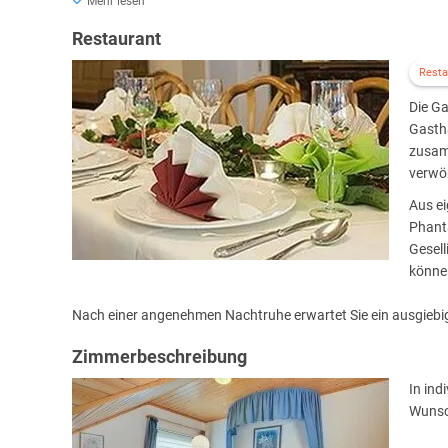
* Schneckendusche mit Massagedüsen
Mehr lesen
* Ruheraum mit Obst, Mineralwasser
Restaurant
* Solarium
* Kosmetikbehandlungen (auf Anmeldung)
Resta
* Rosenblütenbäder, etc.
Die Ga
Gastha
zusam
verwö
Aus e
Phanta
Gesell
können
Nach einer angenehmen Nachtruhe erwartet Sie ein ausgieb
Zimmerbeschreibung
In ind
Wunsch