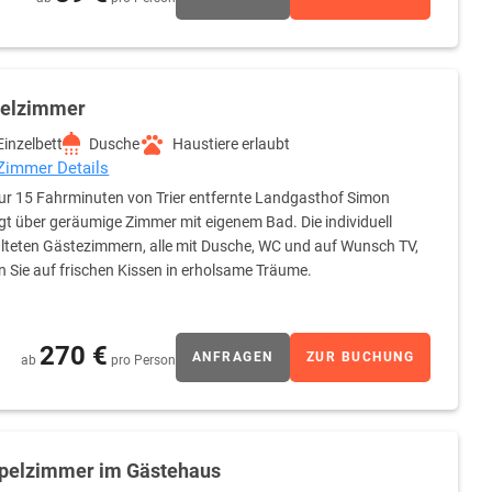
zelzimmer
Einzelbett
Dusche
Haustiere erlaubt
 Zimmer Details
ur 15 Fahrminuten von Trier entfernte Landgasthof Simon
gt über geräumige Zimmer mit eigenem Bad. Die individuell
lteten Gästezimmern, alle mit Dusche, WC und auf Wunsch TV,
n Sie auf frischen Kissen in erholsame Träume.
270 €
ANFRAGEN
ZUR BUCHUNG
ab
pro Person
pelzimmer im Gästehaus