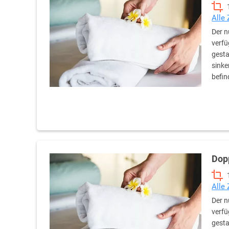
Alle
Der n
verfü
gesta
sinke
befin
Dop
Alle
Der n
verfü
gesta