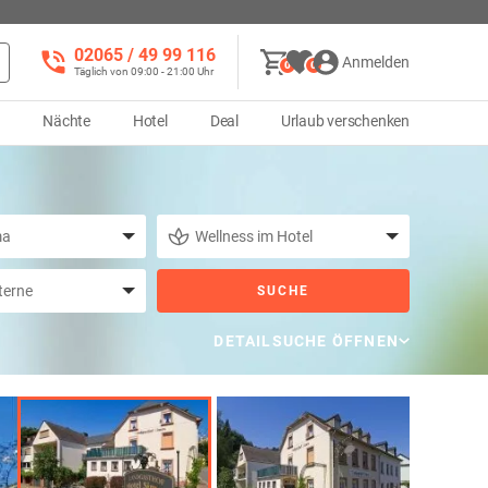
02065 / 49 ‌99 116
Anmelden
0
0
Täglich von 09:00 - 21:00 Uhr
d
Nächte
Hotel
Deal
Urlaub verschenken
SUCHE
DETAILSUCHE ÖFFNEN