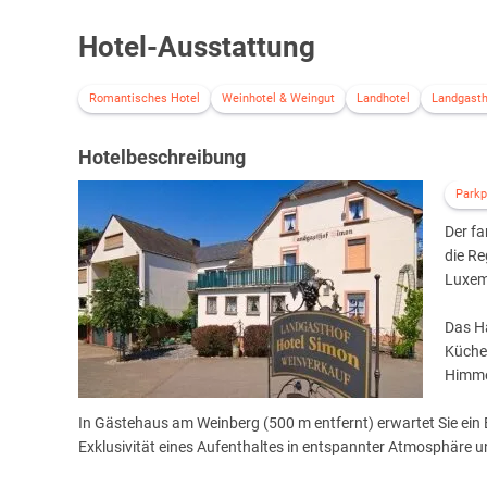
Hotel-Ausstattung
Romantisches Hotel
Weinhotel & Weingut
Landhotel
Landgasth
Hotelbeschreibung
Parkp
Der fa
die Re
Luxem
Das Ha
Küche
Himme
In Gästehaus am Weinberg (500 m entfernt) erwartet Sie ein B
Exklusivität eines Aufenthaltes in entspannter Atmosphäre un