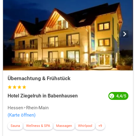
Übernachtung & Frühstück
Hotel Ziegelruh in Babenhausen
4,4/5
Hessen
Rhein-Main
(Karte öffnen)
Sauna
Wellness & SPA
Massagen
Whirlpool
+9