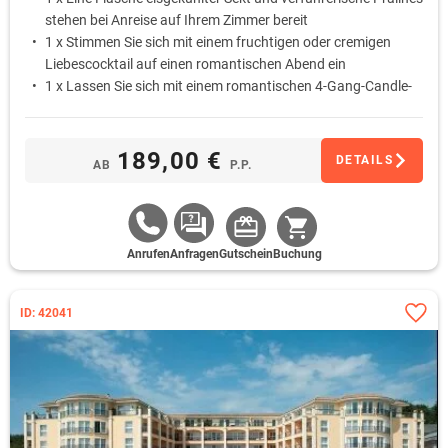
stehen bei Anreise auf Ihrem Zimmer bereit
1 x Stimmen Sie sich mit einem fruchtigen oder cremigen
Liebescocktail auf einen romantischen Abend ein
1 x Lassen Sie sich mit einem romantischen 4-Gang-Candle-
Light-Dinner am liebevoll gedeckten Tisch verwöhnen
1 x Schlafen Sie am ersten Morgen ungestört aus … Das
Frühstück wird Ihnen auf Wunsch als Bettfrühstück auf das
189,00 €
DETAILS
AB
P.P.
Zimmer gebracht
Anrufen
Anfragen
Gutschein
Buchung
ID: 42041