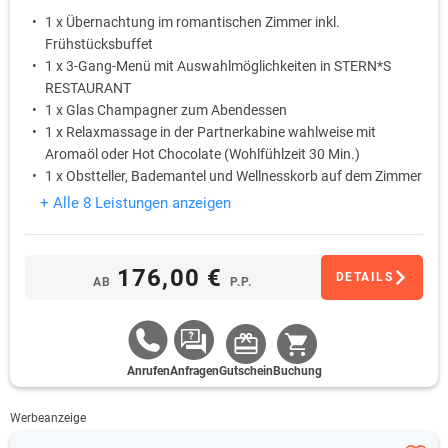
1 x Übernachtung im romantischen Zimmer inkl.
Frühstücksbuffet
1 x 3-Gang-Menü mit Auswahlmöglichkeiten in STERN*S
RESTAURANT
1 x Glas Champagner zum Abendessen
1 x Relaxmassage in der Partnerkabine wahlweise mit
Aromaöl oder Hot Chocolate (Wohlfühlzeit 30 Min.)
1 x Obstteller, Bademantel und Wellnesskorb auf dem Zimmer
1 x Nutzung des STERN*S SPA
+ Alle 8 Leistungen anzeigen
176,00 €
DETAILS
AB
P.P.
Anrufen
Anfragen
Gutschein
Buchung
Werbeanzeige