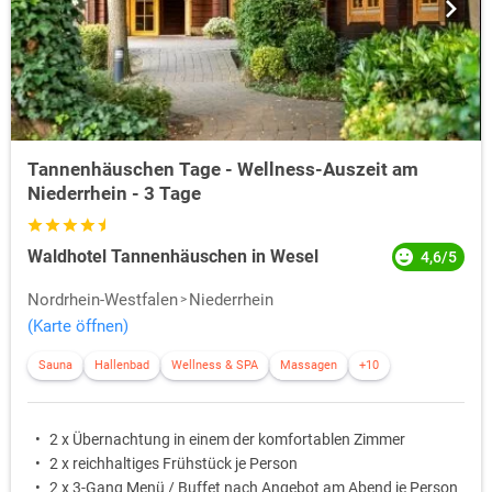
Tannenhäuschen Tage - Wellness-Auszeit am
Niederrhein - 3 Tage
Waldhotel Tannenhäuschen in Wesel
4,6/5
Nordrhein-Westfalen
Niederrhein
(Karte öffnen)
Sauna
Hallenbad
Wellness & SPA
Massagen
+10
2 x Übernachtung in einem der komfortablen Zimmer
2 x reichhaltiges Frühstück je Person
2 x 3-Gang Menü / Buffet nach Angebot am Abend je Person