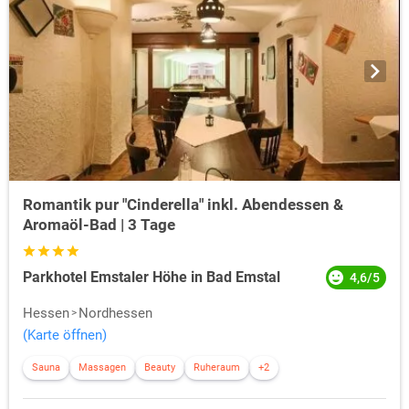
Romantik pur "Cinderella" inkl. Abendessen &
Aromaöl-Bad | 3 Tage
Parkhotel Emstaler Höhe in Bad Emstal
4,6/5
Hessen
Nordhessen
(Karte öffnen)
Sauna
Massagen
Beauty
Ruheraum
+2