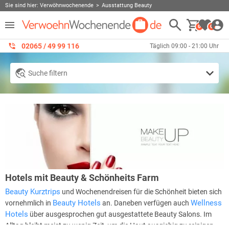
Sie sind hier:
Verwöhnwochenende
Ausstattung Beauty
0
0
02065 / 49 ‌99 116
Täglich 09:00 - 21:00 Uhr
Suche filtern
Hotels mit Beauty & Schönheits Farm
Beauty Kurztrips
und Wochenendreisen für die Schönheit bieten sich
Beauty Hotels
Wellness
vornehmlich in
an. Daneben verfügen auch
Hotels
über ausgesprochen gut ausgestattete Beauty Salons. Im
Alltag bleibt meist zu wenig Zeit, um die Haut ausgiebig zu reinigen