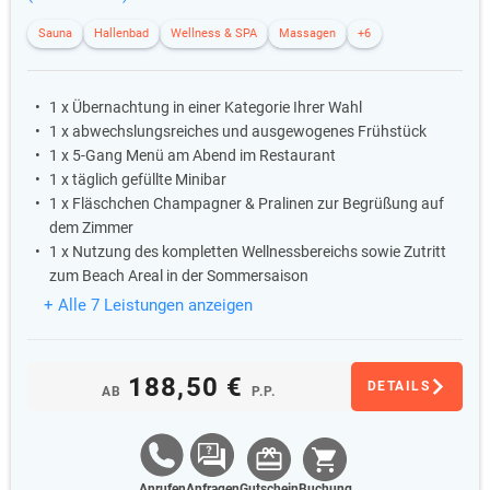
Sauna
Hallenbad
Wellness & SPA
Massagen
+6
1 x Übernachtung in einer Kategorie Ihrer Wahl
1 x abwechslungsreiches und ausgewogenes Frühstück
1 x 5-Gang Menü am Abend im Restaurant
1 x täglich gefüllte Minibar
1 x Fläschchen Champagner & Pralinen zur Begrüßung auf
dem Zimmer
1 x Nutzung des kompletten Wellnessbereichs sowie Zutritt
zum Beach Areal in der Sommersaison
+ Alle 7 Leistungen anzeigen
188,50 €
DETAILS
AB
P.P.
Anrufen
Anfragen
Gutschein
Buchung