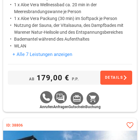
1 x Aloe Vera Wellnessbad ca. 20 min in der
Meeresbrandungswanne je Person
1 x Aloe Vera Packung (30 min) im Softpack je Person
Nutzung der Sauna, der Vitalsauna, des Dampfbades mit
Warener Natur-Heilsole und des Entspannungsbereiches
Bademantel während des Aufenthaltes
WLAN
+ Alle 7 Leistungen anzeigen
179,00 €
DETAILS
AB
P.P.
Anrufen
Anfragen
Gutschein
Buchung
ID: 38806