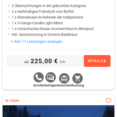
2 Übernachtungen in der gebuchten Kategorie
2 x reichhaltiges Frühstück vom Buffet
1 x Abendessen im Rahmen der Halbpension
1 x 3-Gänge-Candle-Light-Menü
1 x romantisches Rosen-Aromaöl-Bad im Whirlpool
inkl. Saunanutzung in Grimms Badehaus
+ Alle 11 Leistungen anzeigen
225,00 €
DETAILS
AB
P.P.
Anrufen
Anfragen
Gutschein
Buchung
ID: 33494