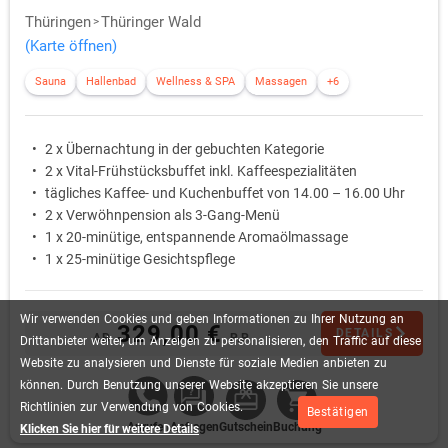
Thüringen
Thüringer Wald
(Karte öffnen)
Sauna
Hallenbad
Wellness & SPA
Massagen
+6
2 x Übernachtung in der gebuchten Kategorie
2 x Vital-Frühstücksbuffet inkl. Kaffeespezialitäten
tägliches Kaffee- und Kuchenbuffet von 14.00 – 16.00 Uhr
2 x Verwöhnpension als 3-Gang-Menü
1 x 20-minütige, entspannende Aromaölmassage
1 x 25-minütige Gesichtspflege
Wir
verwenden
Cookies
und
geben
Informationen
zu
Ihrer
Nutzung
an
329,00 €
DETAILS
AB
P.P.
Drittanbieter
weiter,
um
Anzeigen
zu
personalisieren,
den
Traffic
auf
diese
Website
zu
analysieren
und
Dienste
für
soziale
Medien
anbieten
zu
können.
Durch
Benutzung
unserer
Website
akzeptieren
Sie
unsere
Richtlinien
zur
Verwendung
von
Cookies.
Bestätigen
Anrufen
Anfragen
Gutschein
Buchung
Klicken Sie hier für weitere Details