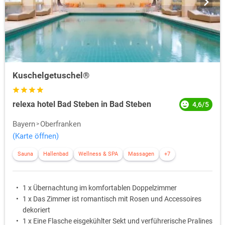
Kuschelgetuschel®
relexa hotel Bad Steben in Bad Steben
4,6/5
Bayern
Oberfranken
(Karte öffnen)
Sauna
Hallenbad
Wellness & SPA
Massagen
+7
1 x Übernachtung im komfortablen Doppelzimmer
1 x Das Zimmer ist romantisch mit Rosen und Accessoires
dekoriert
1 x Eine Flasche eisgekühlter Sekt und verführerische Pralines