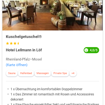
Kuschelgetuschel®
Hotel Lellmann in Löf
4,0/5
Rheinland-Pfalz
Mosel
(Karte öffnen)
Sauna
Hallenbad
Massagen
Private Spa
+4
1 x Übernachtung im komfortablen Doppelzimmer
1 x Das Zimmer ist romantisch mit Rosen und Accessoires
dekoriert
1 x Eine Flasche eisgekühlter Sekt und verführerische Pralines