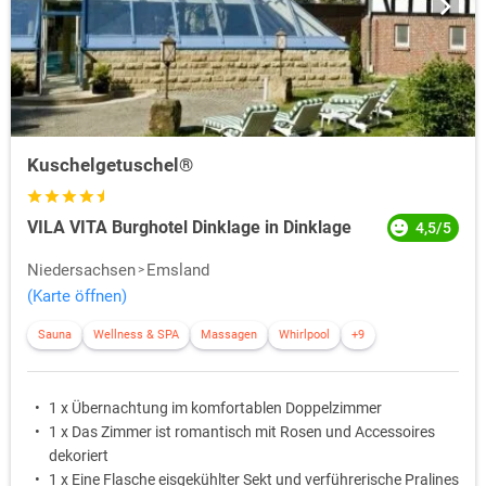
Kuschelgetuschel®
VILA VITA Burghotel Dinklage in Dinklage
4,5/5
Niedersachsen
Emsland
(Karte öffnen)
Sauna
Wellness & SPA
Massagen
Whirlpool
+9
1 x Übernachtung im komfortablen Doppelzimmer
1 x Das Zimmer ist romantisch mit Rosen und Accessoires
dekoriert
1 x Eine Flasche eisgekühlter Sekt und verführerische Pralines