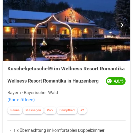
Kuschelgetuschel® im Wellness Resort Romantika
Wellness Resort Romantika in Hauzenberg
4,8/5
Bayern
Bayerischer Wald
(Karte öffnen)
Sauna
Massagen
Pool
Dampfbad
+2
1 x Übernachtung im komfortablen Doppelzimmer