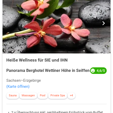
Heiße Wellness für SIE und IHN
Panorama Berghotel Wettiner Höhe in Seiffen
4,6/5
Sachsen
Erzgebirge
(Karte öffnen)
Sauna
Massagen
Pool
Private Spa
+4
2 x Übernachtung inkl. reichhaltigem Frühstück vom Buffet