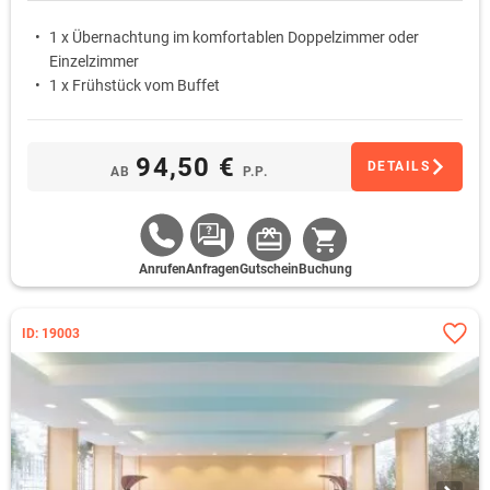
1 x Übernachtung im komfortablen Doppelzimmer oder
Einzelzimmer
1 x Frühstück vom Buffet
94,50 €
DETAILS
AB
P.P.
Anrufen
Anfragen
Gutschein
Buchung
ID: 19003