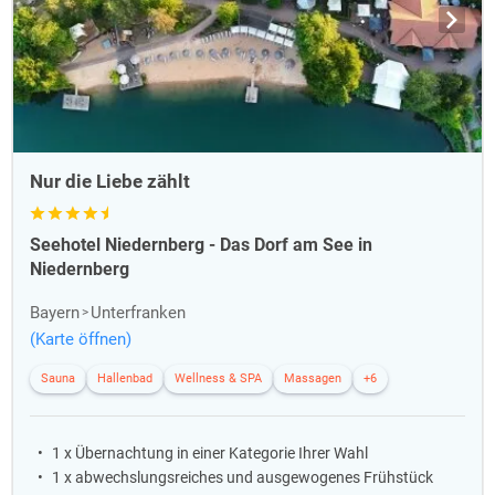
von der Kosmetikerin pflegen zu lassen.
Die aufgeführten Reiseangebote zu den
Beauty Kurztrips
beinhalten
spezielle Beauty-Anwendungen in der
Kosmetikabteilung
. So
genannte Beauty-Center bieten Kosmetikanwendungen sowohl als
hauseigene Dienstleistung, sowie als extern betriebene Beauty-Salons
an. Die Beauty-Salons finden sich zumeist in den unteren Etagen des
Gebäudes oder sind unmittelbar benachbart.
Nur die Liebe zählt
Seehotel Niedernberg - Das Dorf am See in
Niedernberg
Bayern
Unterfranken
(Karte öffnen)
Sauna
Hallenbad
Wellness & SPA
Massagen
+6
1 x Übernachtung in einer Kategorie Ihrer Wahl
1 x abwechslungsreiches und ausgewogenes Frühstück