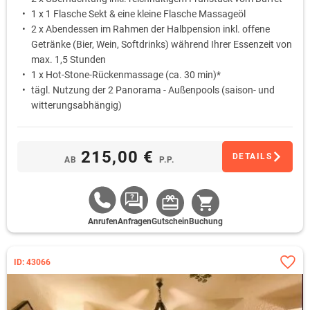
1 x 1 Flasche Sekt & eine kleine Flasche Massageöl
2 x Abendessen im Rahmen der Halbpension inkl. offene
Getränke (Bier, Wein, Softdrinks) während Ihrer Essenzeit von
max. 1,5 Stunden
1 x Hot-Stone-Rückenmassage (ca. 30 min)*
tägl. Nutzung der 2 Panorama - Außenpools (saison- und
witterungsabhängig)
tägl. Nutzung des Saunabereiches (15-21 Uhr)
215,00 €
DETAILS
AB
P.P.
Anrufen
Anfragen
Gutschein
Buchung
ID: 43066