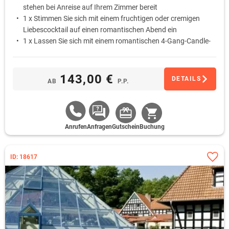
stehen bei Anreise auf Ihrem Zimmer bereit
1 x Stimmen Sie sich mit einem fruchtigen oder cremigen
Liebescocktail auf einen romantischen Abend ein
1 x Lassen Sie sich mit einem romantischen 4-Gang-Candle-
Light-Dinner am liebevoll gedeckten Tisch verwöhnen
1 x Schlafen Sie am ersten Morgen ungestört aus … Das
Frühstück wird Ihnen auf Wunsch als Bettfrühstück auf das
143,00 €
DETAILS
AB
P.P.
Zimmer gebracht
Anrufen
Anfragen
Gutschein
Buchung
ID: 18617