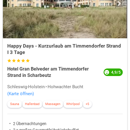
Happy Days - Kurzurlaub am Timmendorfer Strand
I 3 Tage
Hotel Gran Belveder am Timmendorfer
4,9/5
Strand in Scharbeutz
Schleswig-Holstein
Hohwachter Bucht
(Karte öffnen)
Sauna
Hallenbad
Massagen
Whirlpool
+5
2 Übernachtungen