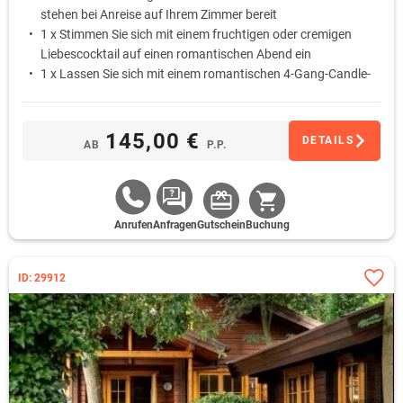
stehen bei Anreise auf Ihrem Zimmer bereit
1 x Stimmen Sie sich mit einem fruchtigen oder cremigen
Liebescocktail auf einen romantischen Abend ein
1 x Lassen Sie sich mit einem romantischen 4-Gang-Candle-
Light-Dinner am liebevoll gedeckten Tisch verwöhnen
1 x Schlafen Sie am ersten Morgen ungestört aus … Das
Frühstück wird Ihnen auf Wunsch als Bettfrühstück auf das
145,00 €
DETAILS
AB
P.P.
Zimmer gebracht
Anrufen
Anfragen
Gutschein
Buchung
ID: 29912