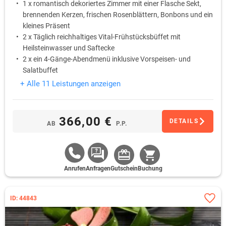
1 x romantisch dekoriertes Zimmer mit einer Flasche Sekt,
brennenden Kerzen, frischen Rosenblättern, Bonbons und ein
kleines Präsent
2 x Täglich reichhaltiges Vital-Frühstücksbüffet mit
Heilsteinwasser und Saftecke
2 x ein 4-Gänge-Abendmenü inklusive Vorspeisen- und
Salatbuffet
Einmal eine entspannende Aromaölmassage. Dauer 30
+ Alle 11 Leistungen anzeigen
Minuten
Einmal Eintritt in die Rupertustherme in Bad Reichenhall ( 4
Stunden)
366,00 €
DETAILS
AB
P.P.
Anrufen
Anfragen
Gutschein
Buchung
ID: 44843