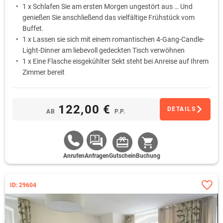
1 x Schlafen Sie am ersten Morgen ungestört aus … Und
genießen Sie anschließend das vielfältige Frühstück vom
Buffet.
1 x Lassen sie sich mit einem romantischen 4-Gang-Candle-
Light-Dinner am liebevoll gedeckten Tisch verwöhnen
1 x Eine Flasche eisgekühlter Sekt steht bei Anreise auf Ihrem
Zimmer bereit
1 x Das Zimmer ist romantisch mit Accessoires dekoriert
122,00 €
DETAILS
AB
P.P.
Anrufen
Anfragen
Gutschein
Buchung
ID: 29604