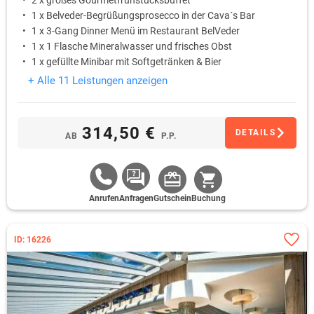
2 x großes Gourmetfrühstücksbuffet
1 x Belveder-Begrüßungsprosecco in der Cava´s Bar
1 x 3-Gang Dinner Menü im Restaurant BelVeder
1 x 1 Flasche Mineralwasser und frisches Obst
1 x gefüllte Minibar mit Softgetränken & Bier
+ Alle 11 Leistungen anzeigen
314,50 €
DETAILS
AB
P.P.
Anrufen
Anfragen
Gutschein
Buchung
ID: 16226