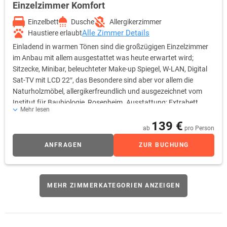
Einzelzimmer Komfort
Einzelbett
Dusche
Allergikerzimmer
Alle Zimmer Details
Haustiere erlaubt
Einladend in warmen Tönen sind die großzügigen Einzelzimmer
im Anbau mit allem ausgestattet was heute erwartet wird;
Sitzecke, Minibar, beleuchteter Make-up Spiegel, W-LAN, Digital
Sat-TV mit LCD 22″, das Besondere sind aber vor allem die
Naturholzmöbel, allergikerfreundlich und ausgezeichnet vom
Institut für Baubiologie, Rosenheim. Ausstattung: Extrabett
Mehr lesen
möglich, Kinderbett möglich, Hosenbügler, Minibar, Schrank mit
139 €
Schloss, Sessel/Sofa, Dusche, WC, Haarfön, Kosmetikspiegel,
ab
pro Person
Telefon am Bett, Telefon am Schreibtisch, SAT-TV,
ANFRAGEN
ZUR BUCHUNG
Weckeinrichtung, Wireless-LAN
MEHR ZIMMERKATEGORIEN ANZEIGEN