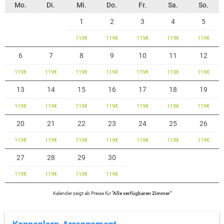
Mo.
Di.
Mi.
Do.
Fr.
Sa.
So.
1
2
3
4
5
119
€
119
€
119
€
119
€
119
€
6
7
8
9
10
11
12
119
€
119
€
119
€
119
€
119
€
119
€
119
€
13
14
15
16
17
18
19
119
€
119
€
119
€
119
€
119
€
119
€
119
€
20
21
22
23
24
25
26
119
€
119
€
119
€
119
€
119
€
119
€
119
€
27
28
29
30
119
€
119
€
119
€
119
€
Kalender zeigt
ab
Preise für
"
Alle verfügbaren Zimmer
"