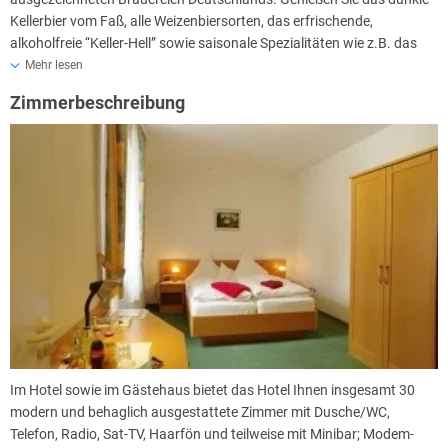
Kellerbier vom Faß, alle Weizenbiersorten, das erfrischende,
alkoholfreie “Keller-Hell” sowie saisonale Spezialitäten wie z.B. das
Volksfestbier im September oder das bernsteinfarbene
Mehr lesen
Weihnachstbier.
Zimmerbeschreibung
Im Hotel sowie im Gästehaus bietet das Hotel Ihnen insgesamt 30
modern und behaglich ausgestattete Zimmer mit Dusche/WC,
Telefon, Radio, Sat-TV, Haarfön und teilweise mit Minibar; Modem-