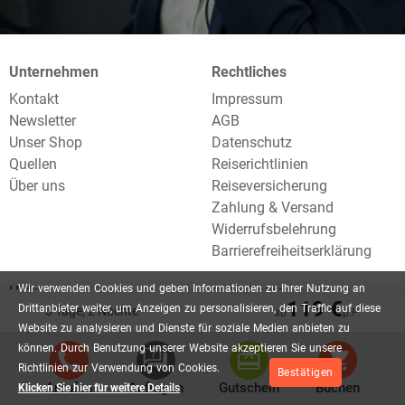
Unternehmen
Rechtliches
Kontakt
Impressum
Newsletter
AGB
Unser Shop
Datenschutz
Quellen
Reiserichtlinien
Über uns
Reiseversicherung
Zahlung & Versand
Widerrufsbelehrung
Barrierefreiheitserklärung
Wir
verwenden
Cookies
und
geben
Informationen
zu
Ihrer
Nutzung
an
Hilfe
Gutscheine
119 €
Drittanbieter
weiter,
um
Anzeigen
zu
personalisieren,
den
Traffic
auf
diese
3 Tage, 2 Nächte
ab
p.P.
FAQ
Urlaubsgutschein einlösen
Website
zu
analysieren
und
Dienste
für
soziale
Medien
anbieten
zu
Lexikon
Reisegutschein bestellen
können.
Durch
Benutzung
unserer
Website
akzeptieren
Sie
unsere
Blog
Richtlinien
zur
Verwendung
von
Cookies.
Bestätigen
Urlaubsfinder
Anrufen
Anfragen
Gutschein
Buchen
Klicken Sie hier für weitere Details