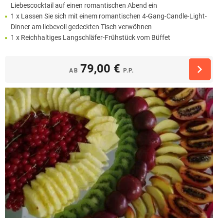
Liebescocktail auf einen romantischen Abend ein
1 x Lassen Sie sich mit einem romantischen 4-Gang-Candle-Light-
Dinner am liebevoll gedeckten Tisch verwöhnen
1 x Reichhaltiges Langschläfer-Frühstück vom Büffet
79,00 €
AB
P.P.