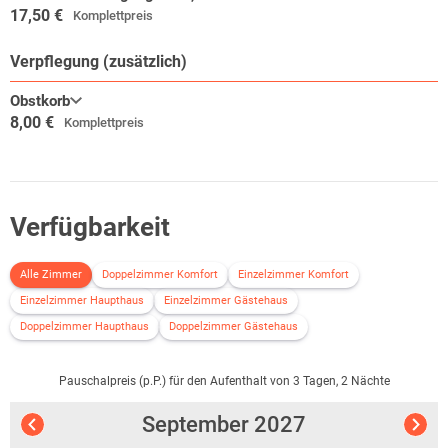
17,50 €
Golfplatz (50 km)
Komplettpreis
Gymnastik/Aerobic (20 km)
Minigolf (50 km)
Verpflegung (zusätzlich)
Reiten (10 km)
Obstkorb
Segeln (50 km)
8,00 €
Komplettpreis
Skifahren (50 km)
Squash (50 km)
Tauchen (50 km)
Tennishalle (20 km)
Tennisplatz kostenpflichtig vor Ort
Verfügbarkeit
Wanderwege kostenlos vor Ort
Alle Zimmer
Doppelzimmer Komfort
Einzelzimmer Komfort
Einzelzimmer Haupthaus
Einzelzimmer Gästehaus
Doppelzimmer Haupthaus
Doppelzimmer Gästehaus
Pauschalpreis (p.P.) für den Aufenthalt von 3 Tagen, 2 Nächte
September
2027