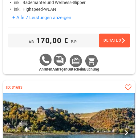
inkl. Bademantel und Wellness-Slipper
inkl. Highspeed-WLAN
+ Alle 7 Leistungen anzeigen
170,00 €
DETAILS
AB
P.P.
Anrufen
Anfragen
Gutschein
Buchung
ID: 31683