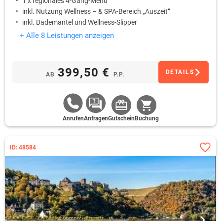
1 x regionales 4-Gang-Menü
inkl. Nutzung Wellness – & SPA-Bereich „Auszeit“
inkl. Bademantel und Wellness-Slipper
+ Alle 8 Leistungen anzeigen
399,50 €
DETAILS
AB
P.P.
Anrufen
Anfragen
Gutschein
Buchung
ID: 48584