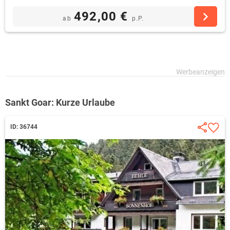
492,00 €
ab
p.P.
Sankt Goar: Kurze Urlaube
ID: 36744