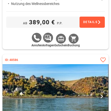
Nutzung des Wellnessbereiches
389,00 €
DETAILS
AB
P.P.
Anrufen
Anfragen
Gutschein
Buchung
ID: 48586