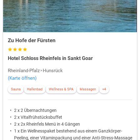
Zu Hofe der Fürsten
Hotel Schloss Rheinfels in Sankt Goar
Rheinland-Pfalz
Hunsrück
(Karte öffnen)
Sauna
Hallenbad
Wellness & SPA
Massagen
+4
2 x 2 Übernachtungen
2 x Vitalfrühstücksbuffet
2 x 2x Rheinfels Menü in 4 Gängen
1 x Ein Wellnesspaket bestehend aus einem Ganzkörper-
Peeling, einer Vitaminpackung und einer Anti-Stress-Massage