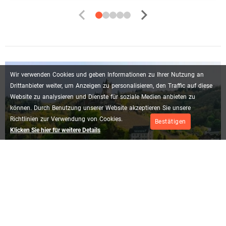
Wir
verwenden
Cookies
und
geben
Informationen
zu
Ihrer
Nutzung
an
Drittanbieter
weiter,
um
Anzeigen
zu
personalisieren,
den
Traffic
auf
diese
Website
zu
analysieren
und
Dienste
für
soziale
Medien
anbieten
zu
können.
Durch
Benutzung
unserer
Website
akzeptieren
Sie
unsere
Richtlinien
zur
Verwendung
von
Cookies.
Bestätigen
Klicken Sie hier für weitere Details
Mehr lesen
Wochenende in Sankt Goar