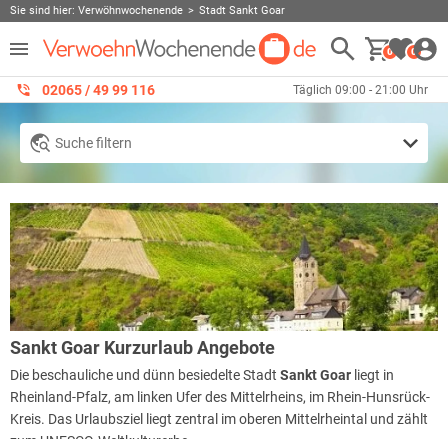
Sie sind hier:
Verwöhnwochenende
Stadt Sankt Goar
0
0
02065 / 49 ‌99 116
Täglich 09:00 - 21:00 Uhr
Suche filtern
Sankt Goar Kurzurlaub Angebote
Die beschauliche und dünn besiedelte Stadt
Sankt Goar
liegt in
Rheinland-Pfalz, am linken Ufer des Mittelrheins, im Rhein-Hunsrück-
Kreis. Das Urlaubsziel liegt zentral im oberen Mittelrheintal und zählt
zum UNESCO-Weltkulturerbe.