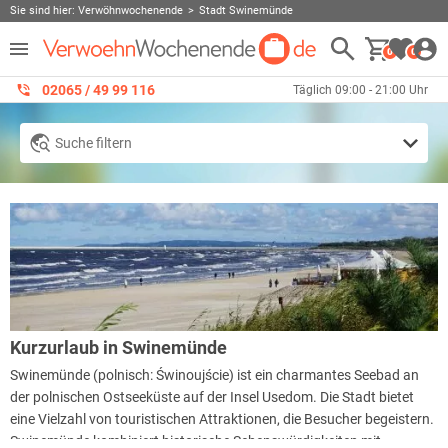
Sie sind hier:
Verwöhnwochenende
Stadt Swinemünde
0
0
02065 / 49 ‌99 116
Täglich 09:00 - 21:00 Uhr
Suche filtern
Kurzurlaub in Swinemünde
Swinemünde (polnisch: Świnoujście) ist ein charmantes Seebad an
der polnischen Ostseeküste auf der Insel Usedom. Die Stadt bietet
eine Vielzahl von touristischen Attraktionen, die Besucher begeistern.
Swinemünde kombiniert historische Sehenswürdigkeiten mit