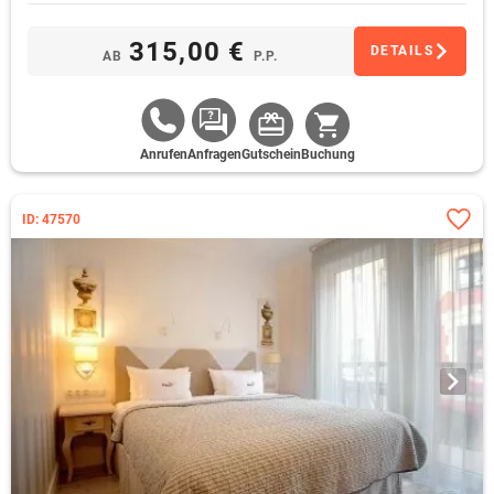
315,00 €
DETAILS
AB
P.P.
Anrufen
Anfragen
Gutschein
Buchung
ID: 47570