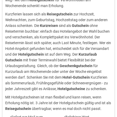
Wochenende schenkt man Erholung.
Kurzferien lassen sich als
Reisegutschein
zur Hochzeit,
Weihnachten, zum Geburtstag, Hochzeitstag oder zum anderen
Anlass schenken. Die
Kurzreisen
sind als
Gutschein
ohne
Reisetermin buchbar: einfach das Hotelangebot der Wahl buchen
und verschenken, als Komplettpaket ins Verwöhnhotel. Der
Reisetermin lässt sich später, auch Last Minute, festlegen. Wer ein
Hotel-Angebot gefunden hat, entscheidet sich für die Versandart
und der
Hotelgutschein
ist auf dem Weg. Der
Kurzurlaub
Gutschein
mit freier Terminwahl bietet Flexibilität bei der
Urlaubsgestaltung. Gleich, ob der
Geschenkgutschein
für
Kurzurlaub am Wochenende oder unter der Woche eingelöst
werden darf. Schenken Sie mit dem
Hotel-Gutschein
Kurzferien
als Sommerurlaub, Frühlingsgefühle oder Schneevergnügen - zu
jeder Jahreszeit gibt es Anlässe,
Hotelgutscheine
zu schenken.
Mit Hotelgutscheinen ist man flexibel und kann reisen, wenn
Erholung nötig ist. 3 Jahre ist der Hotelgutschein gültig und ist als
Reisegutschein
übertragbar, wenn es mal doch nicht passt.
Sofort per Mail zum
Beliebiger Wert