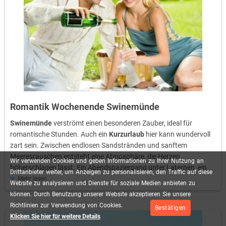
kann.
Ein
Kurzurlaub
in
Swinemünde
bietet zudem vielfältige
Möglichkeiten, frische Seeluft zu tanken, ohne dabei von großen
Touristenströmen bedrängt zu werden. Wer es mag, kann während
seines
Kurzurlaubs
in
Swinemünde
die regionale Küche probieren,
sich am Strand erholen oder einfach ein Buch lesen. So wird
ein
Kurzurlaub
in
Swinemünde
zur idealen Auszeit, die Körper und
Geist wieder ins Gleichgewicht bringt.
Romantik Wochenende Swinemünde
Swinemünde
verströmt einen besonderen Zauber, ideal für
romantische Stunden. Auch ein
Kurzurlaub
hier kann wundervoll
zart sein. Zwischen endlosen Sandstränden und sanftem
Meeresrauschen entsteht eine Atmosphäre, die Herzen
Wir
verwenden
Cookies
und
geben
Informationen
zu
Ihrer
Nutzung
an
höherschlagen lässt. Ein Abendspaziergang unter Laternen, ein
Drittanbieter
weiter,
um
Anzeigen
zu
personalisieren,
den
Traffic
auf
diese
Dinner bei Kerzenschein oder ein stiller Moment im Mondlicht:
Mehr lesen
Website
zu
analysieren
und
Dienste
für
soziale
Medien
anbieten
zu
In
Swinemünde
finden Verliebte ihr persönliches Liebesrefugium.
können.
Durch
Benutzung
unserer
Website
akzeptieren
Sie
unsere
Ein
Kurzurlaub
bietet hier weit mehr als nur Erholung – er schenkt
Richtlinien
zur
Verwendung
von
Cookies.
Bestätigen
Raum für leise Worte, gemeinsame Träume und zärtliche
Klicken Sie hier für weitere Details
Augenblicke. In dieser Stadt wachsen Erinnerungen, die ewig