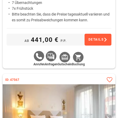
7 Übernachtungen
7x Frühstück
Bitte beachten Sie, dass die Preise tagesaktuell variieren und
es somit zu Preisabweichungen kommen kann.
441,00 €
DETAILS
AB
P.P.
Anrufen
Anfragen
Gutschein
Buchung
ID: 47567