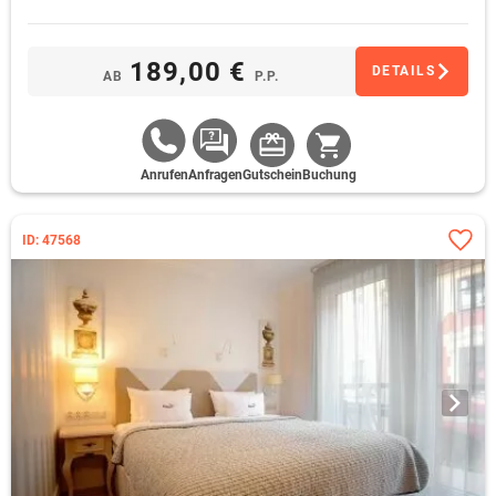
189,00 €
DETAILS
AB
P.P.
Anrufen
Anfragen
Gutschein
Buchung
ID: 47568