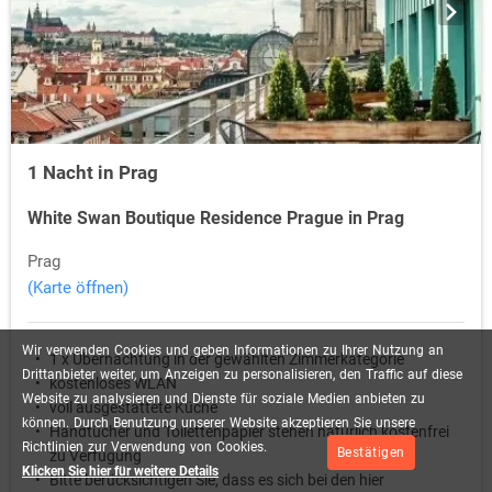
1 Nacht in Prag
White Swan Boutique Residence Prague in Prag
Prag
(Karte öffnen)
Wir
verwenden
Cookies
und
geben
Informationen
zu
Ihrer
Nutzung
an
1 x Übernachtung in der gewählten Zimmerkategorie
Drittanbieter
weiter,
um
Anzeigen
zu
personalisieren,
den
Traffic
auf
diese
kostenloses WLAN
Website
zu
analysieren
und
Dienste
für
soziale
Medien
anbieten
zu
voll ausgestattete Küche
können.
Durch
Benutzung
unserer
Website
akzeptieren
Sie
unsere
Handtücher und Toilettenpapier stehen natürlich kostenfrei
Richtlinien
zur
Verwendung
von
Cookies.
Bestätigen
zu Verfügung
Klicken Sie hier für weitere Details
Bitte berücksichtigen Sie, dass es sich bei den hier