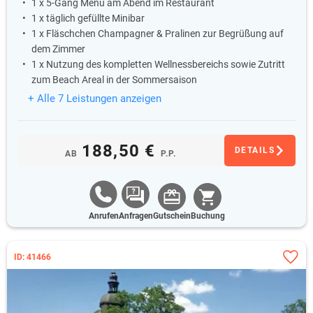
1 x 5-Gang Menü am Abend im Restaurant
1 x täglich gefüllte Minibar
1 x Fläschchen Champagner & Pralinen zur Begrüßung auf
dem Zimmer
1 x Nutzung des kompletten Wellnessbereichs sowie Zutritt
zum Beach Areal in der Sommersaison
+ Alle 7 Leistungen anzeigen
188,50 €
DETAILS
AB
P.P.
Anrufen
Anfragen
Gutschein
Buchung
ID: 41466