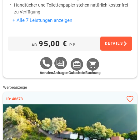
Handtücher und Toilettenpapier stehen natürlich kostenfrei
zu Verfügung
+ Alle 7 Leistungen anzeigen
95,00 €
DETAILS
AB
P.P.
Anrufen
Anfragen
Gutschein
Buchung
Werbeanzeige
ID: 48673