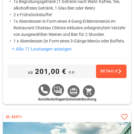
1x Begrüßungsgetränk (1 Getränk nach Wahl: Kaffee, Tee,
alkoholfreies Getränk, 1 Glas Bier oder Wein)
2 x Frühstücksbuffet
1x Abendessen in Form eines 4-Gang-Erlebnismenüs im
Restaurant Chateau Ctěnice inklusive unbegrenztem Verzehr
von ausgewählten Weinen und Bier für 2 Stunden
1 x Abendessen (in Form eines 3-Gänge-Menüs oder Buffets,
je nach Angebot des Chefkochs, ohne Getränke)
+ Alle 11 Leistungen anzeigen
1x Eintrittskarte für die Ausstellung im Schlossmuseum
„Geschichte des Dorfes Vinoř und des Schlosses Ctěnice“ *)
201,00 €
DETAILS
AB
P.P.
Anrufen
Anfragen
Gutschein
Buchung
ID: 42971