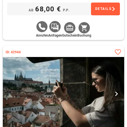
68,00 €
DETAILS
AB
P.P.
Anrufen
Anfragen
Gutschein
Buchung
ID: 42944