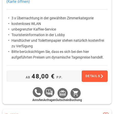
(Karte öffnen)
3 x Übernachtung in der gewählten Zimmerkategorie
kostenloses WLAN
unbegrenzter Kaffee-Service
Touristeninformation in der Lobby
Handtücher und Toilettenpapier stehen natürlich kostenfrei
zu Verfügung
Bitte berücksichtigen Sie, dass es sich bei den hier
aufgeführten Preisen um dynamische Tagespreise handelt.
Der Preis kann also je nach Buchungszeitraum variieren und
auch abweichen.
48,00 €
DETAILS
AB
P.P.
Anrufen
Anfragen
Gutschein
Buchung