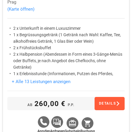
Prag
(Karte öffnen)
2 x Unterkunft in einem Luxuszimmer
1 x Begrüssungsgetränk (1 Getränk nach Wahl: Kaffee, Tee,
alkoholfreies Getränk, 1 Glas Bier oder Wein)
2 x Frühstücksbuffet
2 x Halbpension (Abendessen in Form eines 3-Gänge-Menüs
oder Buffets, je nach Angebot des Chefkochs, ohne
Getränke)
1 x Erlebnisstunde (Informationen, Putzen des Pferdes,
Spaziergang, Fotosession) *)
+ Alle 13 Leistungen anzeigen
1 x Eintrittskarte für die Ausstellung im Schlossmuseum
„Geschichte des Dorfes Vinoř und des Schlosses Ctěnice“ *)
260,00 €
DETAILS
AB
P.P.
Anrufen
Anfragen
Gutschein
Buchung