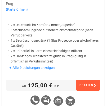
Prag
(Karte öffnen)
2 x Unterkunft im Komfortzimmer „Superior“
Kostenloses Upgrade auf höhere Zimmerkategorie (nach
Verfügbarkeit)
1 x Begrüssungsgetränk (1 Glas Prosecco oder alkoholfreies
Getränk)
2 x Frühstück in Form eines reichhaltigen Büffets
2 x Ganztages-Transferkarte gültig in Prag (gültig in
öffentlichen Verkehrsmitteln)
30% Rabatt auf die Grund- und Familieneintrittskarte in das
+ Alle 9 Leistungen anzeigen
Museum der Stadt Prag – Haus am Goldenen Ring („Dům u
Zlatého prstenu“)
125,00 €
DETAILS
AB
P.P.