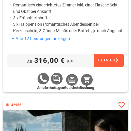
Romantisch eingerichtetes Zimmer inkl. einer Flasche Sekt
und Obst bei Ankunft
3 x Frühstücksbuffet
3 x Halbpension (romantisches Abendessen bei
Kerzenschein, 3-Gänge-Menüs oder Buffets, je nach Angebot
des Chefkochs, mit einer Flasche von Hauswein pro Paar)
+ Alle 12 Leistungen anzeigen
1 x Eintrittskarte für die Ausstellung im Schlossmuseum
„Geschichte des Dorfes Vinoř und des Schlosses Ctěnice“ *)
316,00 €
DETAILS
AB
P.P.
Anrufen
Anfragen
Gutschein
Buchung
ID: 42955