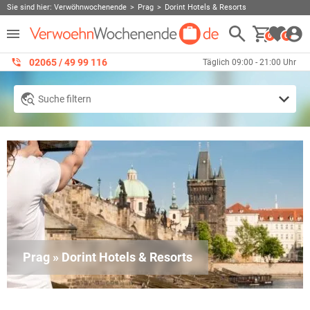
Sie sind hier:
Verwöhnwochenende
Prag
Dorint Hotels & Resorts
0
0
02065 / 49 ‌99 116
Täglich 09:00 - 21:00 Uhr
Suche filtern
Prag » Dorint Hotels & Resorts