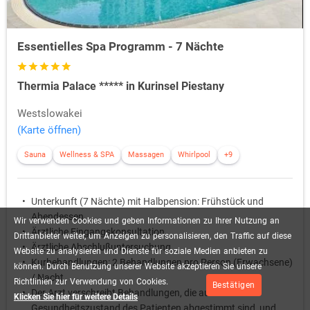
Essentielles Spa Programm - 7 Nächte
Thermia Palace ***** in Kurinsel Piestany
Westslowakei
(Karte öffnen)
Sauna
Wellness & SPA
Massagen
Whirlpool
+9
Unterkunft (7 Nächte) mit Halbpension: Frühstück und
Abendessen
Wir
verwenden
Cookies
und
geben
Informationen
zu
Ihrer
Nutzung
an
Ärztliche Eingangskonsultation
Drittanbieter
weiter,
um
Anzeigen
zu
personalisieren,
den
Traffic
auf
diese
Ärztliche Abschlußuntersuchung
Website
zu
analysieren
und
Dienste
für
soziale
Medien
anbieten
zu
Kurbehandlungen: 2 Behandlungen pro Person (Erwachsene)
können.
Durch
Benutzung
unserer
Website
akzeptieren
Sie
unsere
/ Nacht
Richtlinien
zur
Verwendung
von
Cookies.
Bestätigen
Der Arzt verschreibt Behandlungen, die auf den
Klicken Sie hier für weitere Details
Gesundheitszustand des Patienten abgestimmt sind, und