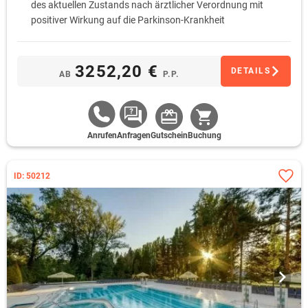
des aktuellen Zustands nach ärztlicher Verordnung mit
positiver Wirkung auf die Parkinson-Krankheit
auf der Grundlage einzigartiger natürlicher Heilmittel,
angemessene körperliche Aktivität, sensorischem Training,
Physiotherapie, usw.
3252,20 €
DETAILS
AB
P.P.
Diät in Form des nutrazeutischen Moduls*
zzgl. Kurtaxe
Anrufen
Anfragen
Gutschein
Buchung
ID: 50212