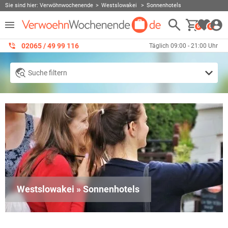
Sie sind hier:
Verwöhnwochenende
Westslowakei
Sonnenhotels
0
0
02065 / 49 ‌99 116
Täglich 09:00 - 21:00 Uhr
Suche filtern
Westslowakei » Sonnenhotels