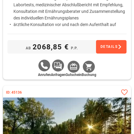
Labortests, medizinischer Abschlußbericht mit Empfehlung,
Konsultation mit Ernährungsberater und Zusammenstellung
des individuellen Ernährungsplanes
ärztliche Konsultation vor und nach dem Aufenthalt auf
Anfrage
Ernährung mit den Schwerpunkten Aufklärung, Beratung,
Trinkkuren, gezielte Stoffwechselmessungen und natürliche
2068,85 €
DETAILS
AB
P.P.
Ergänzungsmittel
Kurbehandlungen und deren Zusammenstellung auf
Arztvorschrift basierend auf dem aktuellen
Gesundheitszustand*
Anrufen
Anfragen
Gutschein
Buchung
ID: 45136