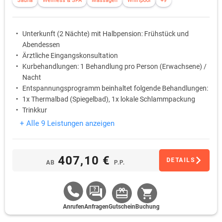
Sauna
Wellness & SPA
Massagen
Whirlpool
+9
Unterkunft (2 Nächte) mit Halbpension: Frühstück und
Abendessen
Ärztliche Eingangskonsultation
Kurbehandlungen: 1 Behandlung pro Person (Erwachsene) /
Nacht
Entspannungsprogramm beinhaltet folgende Behandlungen:
1x Thermalbad (Spiegelbad), 1x lokale Schlammpackung
Trinkkur
+ Alle 9 Leistungen anzeigen
407,10 €
DETAILS
AB
P.P.
Anrufen
Anfragen
Gutschein
Buchung