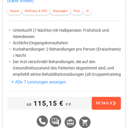
(Karte öffnen)
Sauna
Wellness & SPA
Massagen
Pool
+6
Unterkunft (7 Nächte) mit Halbpension: Frühstück und
Abendessen
Ärztliche Eingangskonsultation
Kurbehandlungen: 2 Behandlungen pro Person (Erwachsene)
/ Nacht
Der Arzt verschreibt Behandlungen, die auf den
Gesundheitszustand des Patienten abgestimmt sind, und
empfiehlt aktive Rehabilitationsübungen (zB Gruppentraining
oder Fitnesseinheiten)
+ Alle 7 Leistungen anzeigen
kostenlose Nutzung des hoteleigenen Fitnessbereich
kostenlose Nutzung des hoteleigenen Wellness- und
Saunabereich
115,15 €
DETAILS
AB
P.P.