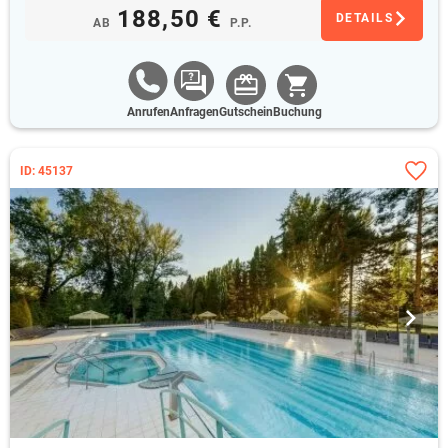
188,50 €
DETAILS
AB
P.P.
Anrufen
Anfragen
Gutschein
Buchung
ID: 45137