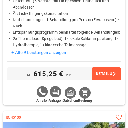
Unterkunft (5 Nächte) mit Halbpension: Frühstück und
Abendessen
Ärztliche Eingangskonsultation
Kurbehandlungen: 1 Behandlung pro Person (Erwachsene) /
Nacht
Entspannungsprogramm beinhaltet folgende Behandlungen:
2x Thermalbad (Spiegelbad), 1x lokale Schlammpackung, 1x
Hydrotherapie, 1x klasissche Teilmassage
Trinkkur
+ Alle 9 Leistungen anzeigen
615,25 €
DETAILS
AB
P.P.
Anrufen
Anfragen
Gutschein
Buchung
ID: 45130