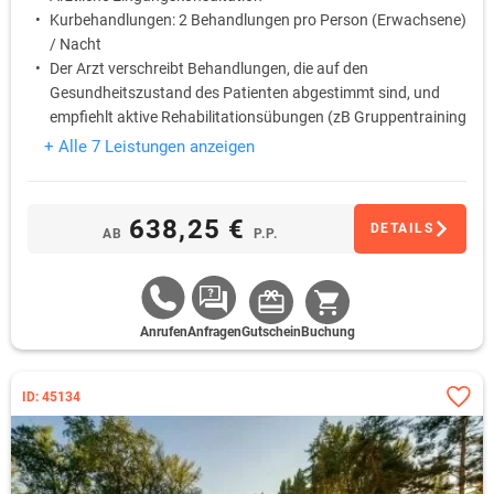
Kurbehandlungen: 2 Behandlungen pro Person (Erwachsene)
/ Nacht
Der Arzt verschreibt Behandlungen, die auf den
Gesundheitszustand des Patienten abgestimmt sind, und
empfiehlt aktive Rehabilitationsübungen (zB Gruppentraining
oder Fitnesseinheiten)
+ Alle 7 Leistungen anzeigen
kostenlose Nutzung des hoteleigenen Fitnessbereich
kostenlose Nutzung des hoteleigenen Wellness- und
Saunabereich
638,25 €
DETAILS
AB
P.P.
Anrufen
Anfragen
Gutschein
Buchung
ID: 45134