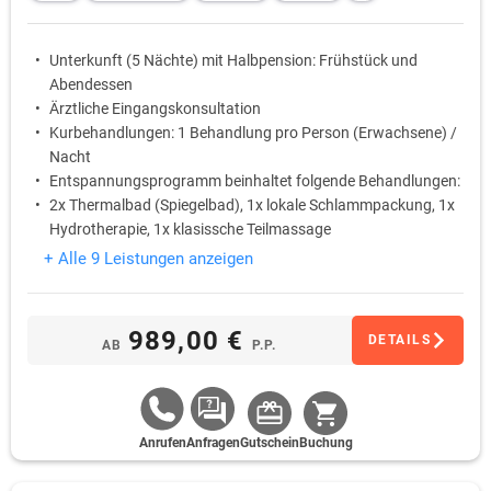
Unterkunft (5 Nächte) mit Halbpension: Frühstück und
Abendessen
Ärztliche Eingangskonsultation
Kurbehandlungen: 1 Behandlung pro Person (Erwachsene) /
Nacht
Entspannungsprogramm beinhaltet folgende Behandlungen:
2x Thermalbad (Spiegelbad), 1x lokale Schlammpackung, 1x
Hydrotherapie, 1x klasissche Teilmassage
Trinkkur
+ Alle 9 Leistungen anzeigen
989,00 €
DETAILS
AB
P.P.
Anrufen
Anfragen
Gutschein
Buchung