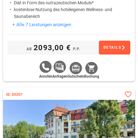
Diät in Form des nutrazeutischen Moduls*
kostenlose Nutzung des hoteleigenen Wellness- und
Saunabereich
kostenlose Nutzung des hoteleigenen Fitnessbereich
+ Alle 7 Leistungen anzeigen
2093,00 €
DETAILS
AB
P.P.
Anrufen
Anfragen
Gutschein
Buchung
ID: 50207