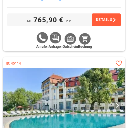
kostenlose Nutzung des hoteleigenen Fitnessbereich
kostenlose Nutzung des hoteleigenen Wellness- und
Saunabereich
765,90 €
DETAILS
AB
P.P.
Anrufen
Anfragen
Gutschein
Buchung
ID: 45114