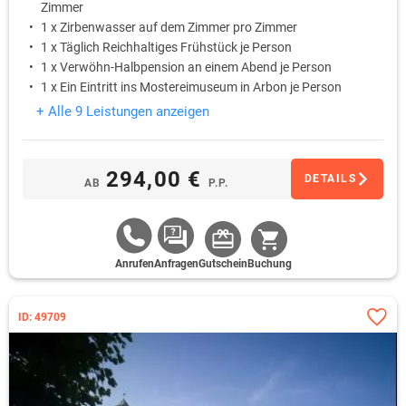
Zimmer
1 x Zirbenwasser auf dem Zimmer pro Zimmer
1 x Täglich Reichhaltiges Frühstück je Person
1 x Verwöhn-Halbpension an einem Abend je Person
1 x Ein Eintritt ins Mostereimuseum in Arbon je Person
+ Alle 9 Leistungen anzeigen
294,00 €
DETAILS
AB
P.P.
Anrufen
Anfragen
Gutschein
Buchung
ID: 49709