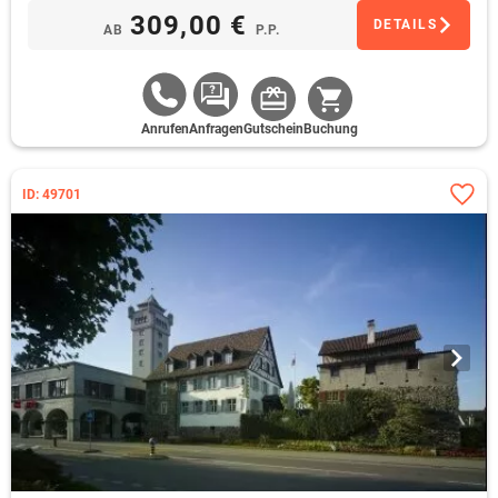
309,00 €
DETAILS
AB
P.P.
Anrufen
Anfragen
Gutschein
Buchung
ID: 49701