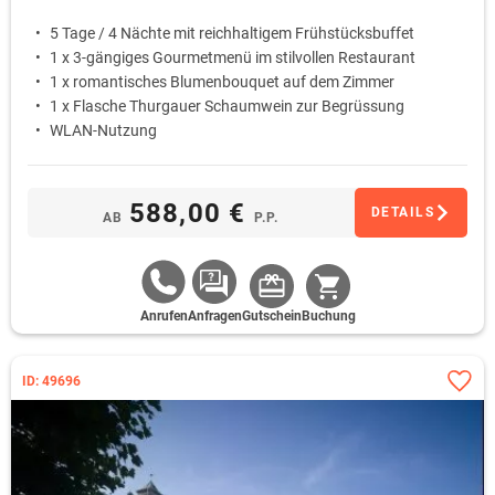
5 Tage / 4 Nächte mit reichhaltigem Frühstücksbuffet
1 x 3-gängiges Gourmetmenü im stilvollen Restaurant
1 x romantisches Blumenbouquet auf dem Zimmer
1 x Flasche Thurgauer Schaumwein zur Begrüssung
WLAN-Nutzung
588,00 €
DETAILS
AB
P.P.
Anrufen
Anfragen
Gutschein
Buchung
ID: 49696