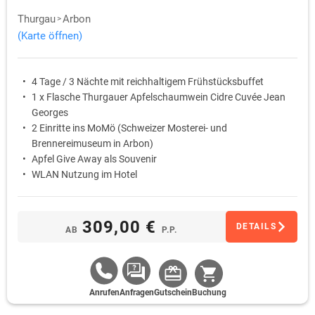
Thurgau
Arbon
(Karte öffnen)
4 Tage / 3 Nächte mit reichhaltigem Frühstücksbuffet
1 x Flasche Thurgauer Apfelschaumwein Cidre Cuvée Jean
Georges
2 Einritte ins MoMö (Schweizer Mosterei- und
Brennereimuseum in Arbon)
Apfel Give Away als Souvenir
WLAN Nutzung im Hotel
309,00 €
DETAILS
AB
P.P.
Anrufen
Anfragen
Gutschein
Buchung