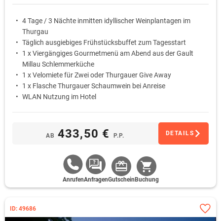
4 Tage / 3 Nächte inmitten idyllischer Weinplantagen im
Thurgau
Täglich ausgiebiges Frühstücksbuffet zum Tagesstart
1 x Viergängiges Gourmetmenü am Abend aus der Gault
Millau Schlemmerküche
1 x Velomiete für Zwei oder Thurgauer Give Away
1 x Flasche Thurgauer Schaumwein bei Anreise
WLAN Nutzung im Hotel
433,50 €
DETAILS
AB
P.P.
Anrufen
Anfragen
Gutschein
Buchung
ID: 49686