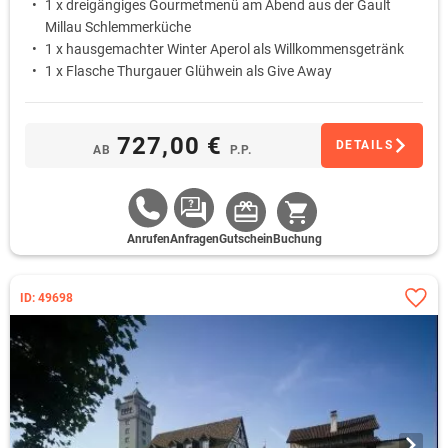
1 x dreigängiges Gourmetmenü am Abend aus der Gault
Millau Schlemmerküche
1 x hausgemachter Winter Aperol als Willkommensgetränk
1 x Flasche Thurgauer Glühwein als Give Away
WLAN Nutzung im Hotel
727,00 €
DETAILS
AB
P.P.
Anrufen
Anfragen
Gutschein
Buchung
ID: 49698