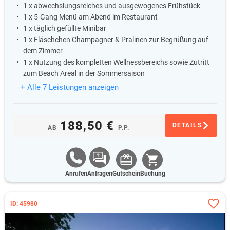
1 x abwechslungsreiches und ausgewogenes Frühstück
1 x 5-Gang Menü am Abend im Restaurant
1 x täglich gefüllte Minibar
1 x Fläschchen Champagner & Pralinen zur Begrüßung auf
dem Zimmer
1 x Nutzung des kompletten Wellnessbereichs sowie Zutritt
zum Beach Areal in der Sommersaison
+ Alle 7 Leistungen anzeigen
188,50 €
DETAILS
AB
P.P.
Anrufen
Anfragen
Gutschein
Buchung
ID: 45980