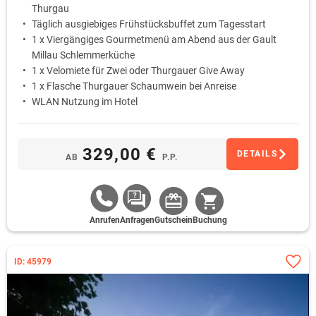
Thurgau
Täglich ausgiebiges Frühstücksbuffet zum Tagesstart
1 x Viergängiges Gourmetmenü am Abend aus der Gault
Millau Schlemmerküche
1 x Velomiete für Zwei oder Thurgauer Give Away
1 x Flasche Thurgauer Schaumwein bei Anreise
WLAN Nutzung im Hotel
329,00 €
DETAILS
AB
P.P.
Anrufen
Anfragen
Gutschein
Buchung
ID: 45979