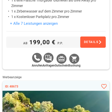
1 x eine Flasche Thurgauer Glühwein als Give Away pro
Zimmer
1 x Zirbenwasser auf dem Zimmer pro Zimmer
1 x Kostenloser Parkplatz pro Zimmer
+ Alle 7 Leistungen anzeigen
199,00 €
DETAILS
AB
P.P.
Anrufen
Anfragen
Gutschein
Buchung
Werbeanzeige
ID: 48673