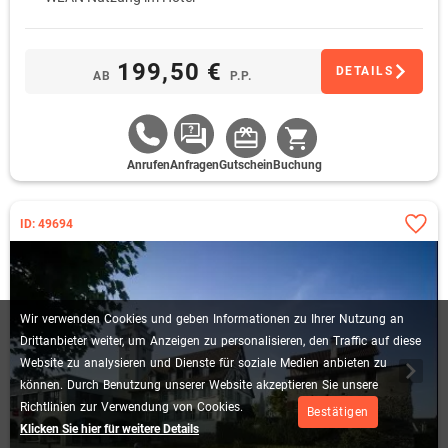
199,50 €
DETAILS
AB
P.P.
Anrufen
Anfragen
Gutschein
Buchung
ID: 49694
Wir
verwenden
Cookies
und
geben
Informationen
zu
Ihrer
Nutzung
an
Drittanbieter
weiter,
um
Anzeigen
zu
personalisieren,
den
Traffic
auf
diese
Website
zu
analysieren
und
Dienste
für
soziale
Medien
anbieten
zu
können.
Durch
Benutzung
unserer
Website
akzeptieren
Sie
unsere
Richtlinien
zur
Verwendung
von
Cookies.
Bestätigen
Klicken Sie hier für weitere Details