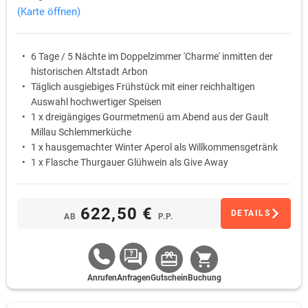
(Karte öffnen)
6 Tage / 5 Nächte im Doppelzimmer 'Charme' inmitten der
historischen Altstadt Arbon
Täglich ausgiebiges Frühstück mit einer reichhaltigen
Auswahl hochwertiger Speisen
1 x dreigängiges Gourmetmenü am Abend aus der Gault
Millau Schlemmerküche
1 x hausgemachter Winter Aperol als Willkommensgetränk
1 x Flasche Thurgauer Glühwein als Give Away
WLAN Nutzung im Hotel
622,50 €
DETAILS
AB
P.P.
Anrufen
Anfragen
Gutschein
Buchung