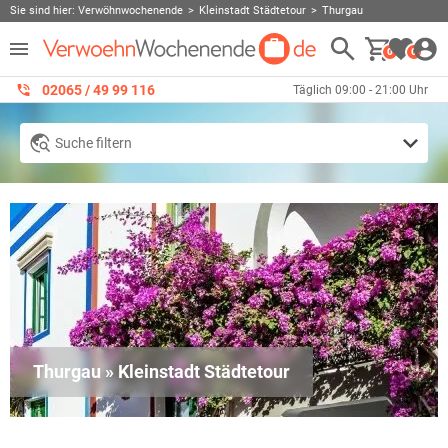
Sie sind hier:
Verwöhnwochenende
Kleinstadt Städtetour
Thurgau
0
0
02065 / 49 ‌99 116
Täglich 09:00 - 21:00 Uhr
Suche filtern
Thurgau » Kleinstadt Städtetour