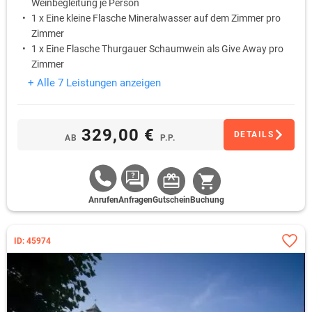
Weinbegleitung je Person
1 x Eine kleine Flasche Mineralwasser auf dem Zimmer pro
Zimmer
1 x Eine Flasche Thurgauer Schaumwein als Give Away pro
Zimmer
1 x Kostenloser Parkplatz pro Zimmer
+ Alle 7 Leistungen anzeigen
329,00 €
DETAILS
AB
P.P.
Anrufen
Anfragen
Gutschein
Buchung
ID: 45974