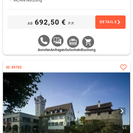
WLAN-Nutzung
692,50 €
DETAILS
AB
P.P.
Anrufen
Anfragen
Gutschein
Buchung
ID: 49705