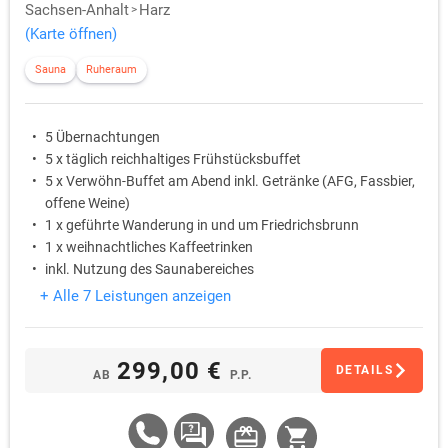
Sachsen-Anhalt
Harz
(Karte öffnen)
Sauna
Ruheraum
5 Übernachtungen
5 x täglich reichhaltiges Frühstücksbuffet
5 x Verwöhn-Buffet am Abend inkl. Getränke (AFG, Fassbier,
offene Weine)
1 x geführte Wanderung in und um Friedrichsbrunn
1 x weihnachtliches Kaffeetrinken
inkl. Nutzung des Saunabereiches
+ Alle 7 Leistungen anzeigen
299,00 €
DETAILS
AB
P.P.