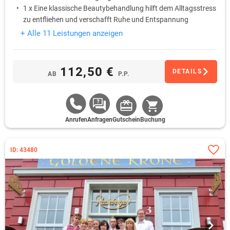
1 x Eine klassische Beautybehandlung hilft dem Alltagsstress
zu entfliehen und verschafft Ruhe und Entspannung
1 x Auf dem Zimmer steht eine Flasche Mineralwasser bereit
+ Alle 11 Leistungen anzeigen
1 x Ein süßes Betthupferl wartet auf dem Kopfkissen
112,50 €
DETAILS
AB
P.P.
Anrufen
Anfragen
Gutschein
Buchung
ID: 43480