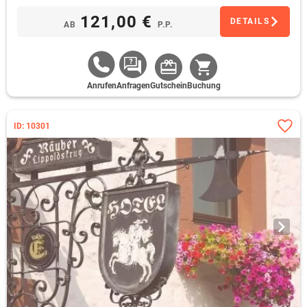
121,00 €
DETAILS
AB
P.P.
Anrufen
Anfragen
Gutschein
Buchung
ID: 10301