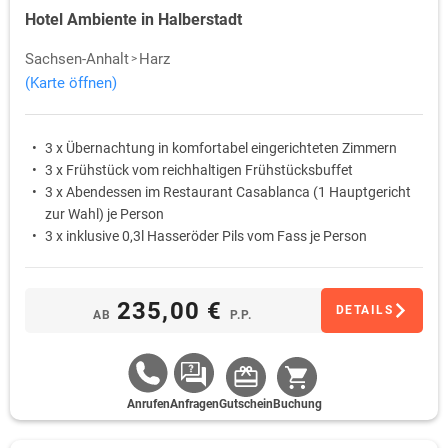
Hotel Ambiente in Halberstadt
Sachsen-Anhalt
Harz
(Karte öffnen)
3 x Übernachtung in komfortabel eingerichteten Zimmern
3 x Frühstück vom reichhaltigen Frühstücksbuffet
3 x Abendessen im Restaurant Casablanca (1 Hauptgericht
zur Wahl) je Person
3 x inklusive 0,3l Hasseröder Pils vom Fass je Person
235,00 €
DETAILS
AB
P.P.
Anrufen
Anfragen
Gutschein
Buchung