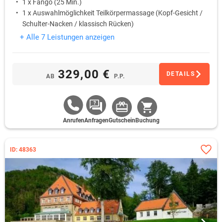
1 x Fango (25 Min.)
1 x Auswahlmöglichkeit Teilkörpermassage (Kopf-Gesicht /
Schulter-Nacken / klassisch Rücken)
+ Alle 7 Leistungen anzeigen
329,00 €
DETAILS
AB
P.P.
Anrufen
Anfragen
Gutschein
Buchung
ID: 48363