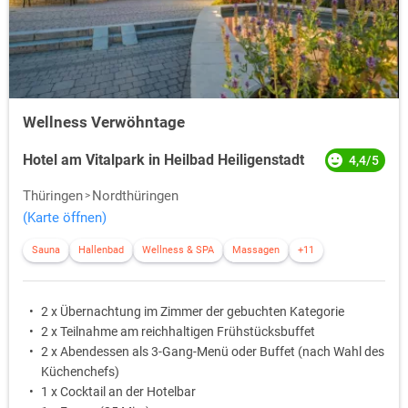
Wellness Verwöhntage
Hotel am Vitalpark in Heilbad Heiligenstadt
4,4/5
Thüringen
Nordthüringen
(Karte öffnen)
Sauna
Hallenbad
Wellness & SPA
Massagen
+11
2 x Übernachtung im Zimmer der gebuchten Kategorie
2 x Teilnahme am reichhaltigen Frühstücksbuffet
2 x Abendessen als 3-Gang-Menü oder Buffet (nach Wahl des
Küchenchefs)
1 x Cocktail an der Hotelbar