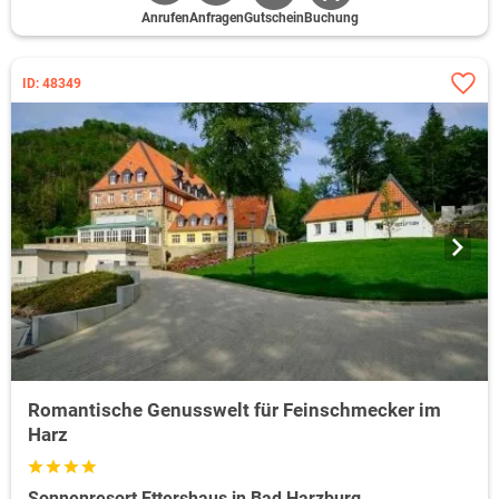
Anrufen
Anfragen
Gutschein
Buchung
ID: 48349
Romantische Genusswelt für Feinschmecker im
Harz
Sonnenresort Ettershaus in Bad Harzburg