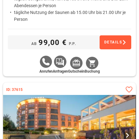
Abendessen je Person
tägliche Nutzung der Saunen ab 15.00 Uhr bis 21.00 Uhr je
Person
Parkplatz und Energiekosten sind separat und vor Ort bei
Anreise zu bezahlen
99,00 €
DETAILS
AB
P.P.
Anrufen
Anfragen
Gutschein
Buchung
ID: 37615