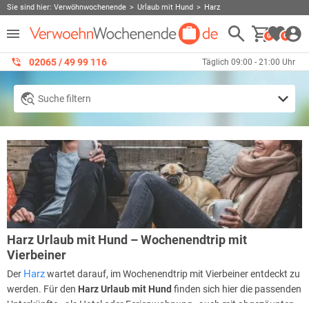
Sie sind hier:
Verwöhnwochenende
Urlaub mit Hund
Harz
0
0
02065 / 49 ‌99 116
Täglich 09:00 - 21:00 Uhr
Suche filtern
Harz Urlaub mit Hund – Wochenendtrip mit
Vierbeiner
Harz
Der
wartet darauf, im Wochenendtrip mit Vierbeiner entdeckt zu
werden. Für den
Harz Urlaub mit Hund
finden sich hier die passenden
Unterkünfte - als Hotel oder Ferienwohnung, auch mit abgezäunten