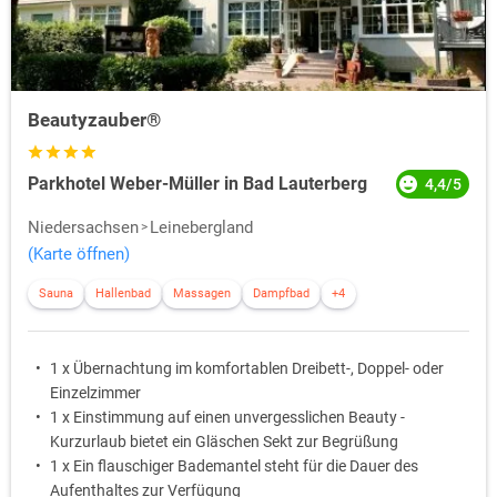
Beautyzauber®
Parkhotel Weber-Müller in Bad Lauterberg
4,4/5
Niedersachsen
Leinebergland
(Karte öffnen)
Sauna
Hallenbad
Massagen
Dampfbad
+4
1 x Übernachtung im komfortablen Dreibett-, Doppel- oder
Einzelzimmer
1 x Einstimmung auf einen unvergesslichen Beauty -
Kurzurlaub bietet ein Gläschen Sekt zur Begrüßung
1 x Ein flauschiger Bademantel steht für die Dauer des
Aufenthaltes zur Verfügung