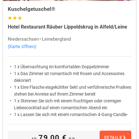
Kuschelgetuschel®
Hotel Restaurant Räuber Lippoldskrug in Alfeld/Leine
Niedersachsen
Leinebergland
(Karte öffnen)
1 x Übernachtung im komfortablen Doppelzimmer
1 x Das Zimmer ist romantisch mit Rosen und Accessoires
dekoriert
1 x Eine Flasche eisgekühlter Sekt und verführerische Pralines
stehen bei Anreise auf Ihrem Zimmer bereit
1 x Stimmen Sie sich mit einem fruchtigen oder cremigen
Liebescocktail auf einen romantischen Abend ein
1 x Lassen Sie sich mit einem romantischen 4-Gang-Candle-
Light-Dinner am liebevoll gedeckten Tisch verwöhnen
1 x Schlafen Sie am ersten Morgen ungestört aus … Das
Frühstück wird Ihnen auf Wunsch als Bettfrühstück auf das
79,00 €
DETAILS
AB
P.P.