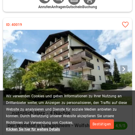
Anrufen
Anfragen
Gutschein
Buchung
ID: 40019
Wir
verwenden
Cookies
und
geben
Informationen
zu
Ihrer
Nutzung
an
Drittanbieter
weiter,
um
Anzeigen
zu
personalisieren,
den
Traffic
auf
diese
Website
zu
analysieren
und
Dienste
für
soziale
Medien
anbieten
zu
...natürlich Harz - 4 Nächte
können.
Durch
Benutzung
unserer
Website
akzeptieren
Sie
unsere
Richtlinien
zur
Verwendung
von
Cookies.
Bestätigen
Der Wolfshof in Langelsheim - Wolfshagen
4,9/5
Klicken Sie hier für weitere Details