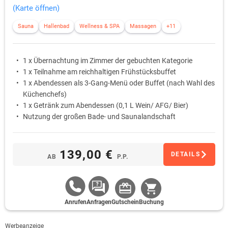
(Karte öffnen)
Sauna
Hallenbad
Wellness & SPA
Massagen
+11
1 x Übernachtung im Zimmer der gebuchten Kategorie
1 x Teilnahme am reichhaltigen Frühstücksbuffet
1 x Abendessen als 3-Gang-Menü oder Buffet (nach Wahl des
Küchenchefs)
1 x Getränk zum Abendessen (0,1 L Wein/ AFG/ Bier)
Nutzung der großen Bade- und Saunalandschaft
139,00 €
DETAILS
AB
P.P.
Anrufen
Anfragen
Gutschein
Buchung
Werbeanzeige