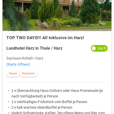
TOP TWO DAYS!!! All Inklusive im Harz!
Landhotel Harz in Thale / Harz
3,6/5
Sachsen-Anhalt
Harz
(Karte öffnen)
Sauna
Ruheraum
2 x Übernachtung Haus Ostharz oder Haus Promenade (je
nach Verfügbarkeit) je Person
2 x reichhaltiges Frühstück vom Buffet je Person
2 x kalt-warmes Abendbuffet je Person
täglich Softgetränke, Kaffee, Tee offene Weine und Bier zum