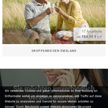
17 Angebote
184,90 €
ab
p.P.
GRUPPENREISEN EMSLAND
Sie möchten unverbindlich
Wir
verwenden
Cookies
und
geben
Informationen
zu
Ihrer
Nutzung
an
beraten werden?
Drittanbieter
weiter,
um
Anzeigen
zu
personalisieren,
den
Traffic
auf
diese
Website
zu
analysieren
und
Dienste
für
soziale
Medien
anbieten
zu
Unsere Experten sind täglich, kostenlos
können.
Durch
Benutzung
unserer
Website
akzeptieren
Sie
unsere