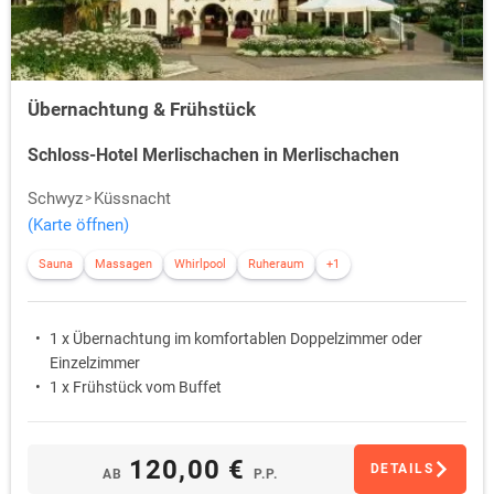
Übernachtung & Frühstück
Schloss-Hotel Merlischachen in Merlischachen
Schwyz
Küssnacht
(Karte öffnen)
Sauna
Massagen
Whirlpool
Ruheraum
+1
1 x Übernachtung im komfortablen Doppelzimmer oder
Einzelzimmer
1 x Frühstück vom Buffet
120,00 €
DETAILS
AB
P.P.