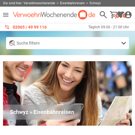
Sie sind hier:
Verwöhnwochenende
Eisenbahnreisen
Schwyz
0
0
02065 / 49 ‌99 116
Täglich 09:00 - 21:00 Uhr
Suche filtern
Schwyz » Eisenbahnreisen