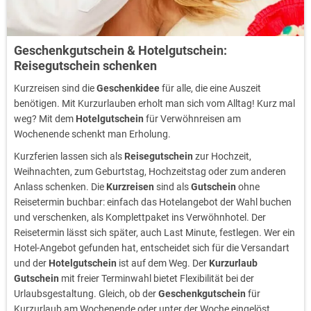
Geschenkgutschein & Hotelgutschein:
Reisegutschein schenken
Kurzreisen sind die
Geschenkidee
für alle, die eine Auszeit
benötigen. Mit Kurzurlauben erholt man sich vom Alltag! Kurz mal
weg? Mit dem
Hotelgutschein
für Verwöhnreisen am
Wochenende schenkt man Erholung.
Kurzferien lassen sich als
Reisegutschein
zur Hochzeit,
Weihnachten, zum Geburtstag, Hochzeitstag oder zum anderen
Anlass schenken. Die
Kurzreisen
sind als
Gutschein
ohne
Reisetermin buchbar: einfach das Hotelangebot der Wahl buchen
und verschenken, als Komplettpaket ins Verwöhnhotel. Der
Reisetermin lässt sich später, auch Last Minute, festlegen. Wer ein
Hotel-Angebot gefunden hat, entscheidet sich für die Versandart
und der
Hotelgutschein
ist auf dem Weg. Der
Kurzurlaub
Gutschein
mit freier Terminwahl bietet Flexibilität bei der
Urlaubsgestaltung. Gleich, ob der
Geschenkgutschein
für
Kurzurlaub am Wochenende oder unter der Woche eingelöst