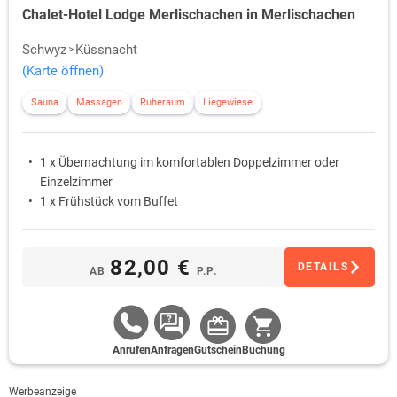
Chalet-Hotel Lodge Merlischachen in Merlischachen
Schwyz
Küssnacht
(Karte öffnen)
Sauna
Massagen
Ruheraum
Liegewiese
1 x Übernachtung im komfortablen Doppelzimmer oder
Einzelzimmer
1 x Frühstück vom Buffet
82,00 €
DETAILS
AB
P.P.
Anrufen
Anfragen
Gutschein
Buchung
Werbeanzeige